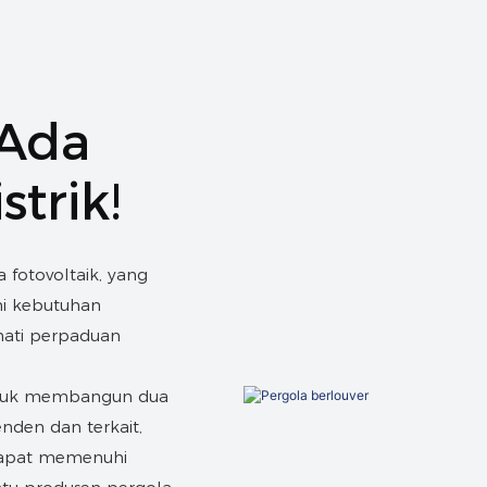
 Ada
trik!
fotovoltaik, yang
i kebutuhan
mati perpaduan
ntuk membangun dua
enden dan terkait,
 dapat memenuhi