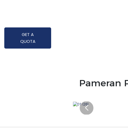
GET A
QUOTA
Pameran P