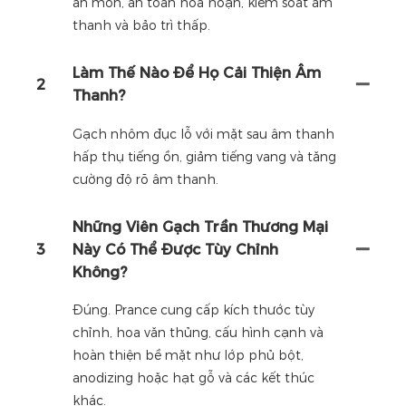
ăn mòn, an toàn hỏa hoạn, kiểm soát âm
thanh và bảo trì thấp.
Làm Thế Nào Để Họ Cải Thiện Âm
2
Thanh?
Gạch nhôm đục lỗ với mặt sau âm thanh
hấp thụ tiếng ồn, giảm tiếng vang và tăng
cường độ rõ âm thanh.
Những Viên Gạch Trần Thương Mại
3
Này Có Thể Được Tùy Chỉnh
Không?
Đúng. Prance cung cấp kích thước tùy
chỉnh, hoa văn thủng, cấu hình cạnh và
hoàn thiện bề mặt như lớp phủ bột,
anodizing hoặc hạt gỗ và các kết thúc
khác.