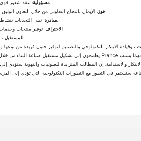
عقد شعور قوي بالواجب تجاه العملاء والفريق والمجتمع ، ويدعم الالتزامات.
مسؤولية:
الإيمان بالنجاح التعاوني من خلال التعاون الوثيق مع العملاء والشركاء والموظفين للحصول على فائدة متبادلة.
فوز:
تبني التحديات بنشاط والسعي المستمر لتحقيق أهداف أعلى لقيادة هذه الصناعة.
مبادرة:
توفير منتجات وخدمات عالية الجودة ترتكز في خبرة فنية ومهارات تعاون استثنائية.
الاحتراف:
5. س: ما هي رؤية e
يطمحون إلى تشكيل مستقبل صناعة البناء من خلال المشاركة النشطة والقيادة. بالنسبة ل
بتكار والاستدامة. إن المطالب المتزايدة للصوتيات والتهوية ستؤدي إلى زياد