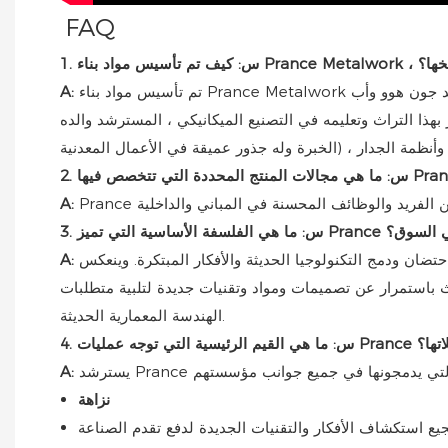
FAQ
م في تاريخها؟
تم تأسيس مواد بناء Prance Metalwork رسميًا في عام 1996 من قبل جون هوو. تكمن أهميتها في اندماج تقليد الأسرة الغني في الحرفية المعدنية مع الابتكار الحديث. كان جد جون هوو وأب
A:
 الميكانيكي ، المسترشد والده (Run Huo ، الذي كان أيضًا مهندس تكييف الهواء المركزي ذي
A:
ي الفلسفة الأساسية التي تميز Prance في السوق؟
تضان ودمج التكنولوجيا الحديثة والأفكار المبتكرة. وينعكس
A:
ث باستمرار عن تصميمات ومواد وتقنيات جديدة لتلبية متطلبات
الهندسة المعمارية الحديثة.
وجه عمليات Prance وتفاعلاتها؟
A:
نزاهة