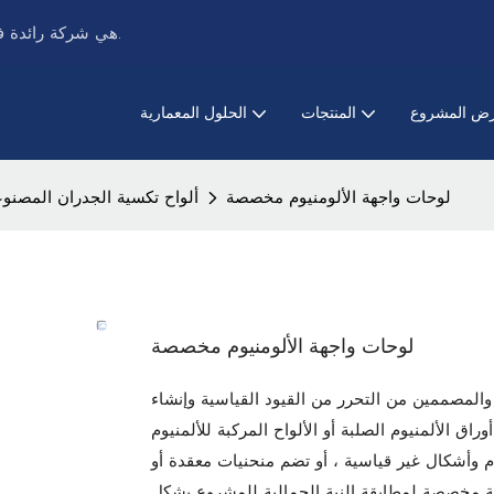
PRANCE Metalwork هي شركة رائدة في تصنيع أنظمة الأسقف والواجهات المعدنية.
ض المشروع
المنتجات
الحلول المعمارية
لوحات واجهة الألومنيوم مخصصة
ألواح تكسية الجدران المصنوع
لوحات واجهة الألومنيوم مخصصة
المصممين من التحرر من القيود القياسية وإنشاء
ألمنيوم الصلبة أو الألواح المركبة للألمنيوم (ACP) ، فإن
 وأشكال غير قياسية ، أو تضم منحنيات معقدة أو
مة مخصصة لمطابقة النية الجمالية للمشروع بشكل