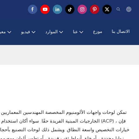
الاتصال بنا
موزع
عنا
الموارد
فيديو
معر
تمكن لوحات واجهات الألومنيوم المخصصة المهندسين المعماريين و
الخارجيات المبنية الفريدة حقًا. سواء أكان استخدام أوراق ال
خيارات التخصيص واسعة النطاق. ويشمل ذلك لوحات التصنيع بأحجام
زوايا محددة ، أو خلق أنماط ثقب فريدة ، أو تطوير ألوان ومصم