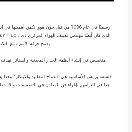
الخبرة وله جذور عميقة في الأعمال المعدنية) ، بدمج حرفة الأسرة مع التكنولوجيا الحديثة ، مع التركيز على وجه التحديد على أنظمة الجدار المعدنية وأنظمة الجدار.
Prance متخصص في إنشاء أنظمة الجدار المعدنية والستائر. تهدف الشركة إلى إنتاج أنظمة وظيفية وممتعة من الناحية الجمالية ، وتغمر الفن الفريد والوظائف المحسنة في المباني والداخلية.
فلسفة برانس الأساسية هي "اندماج التقاليد والابتكار". وهذا
هذا في التزامهم بإغراء فن المعادن في التصميمات والاستفا