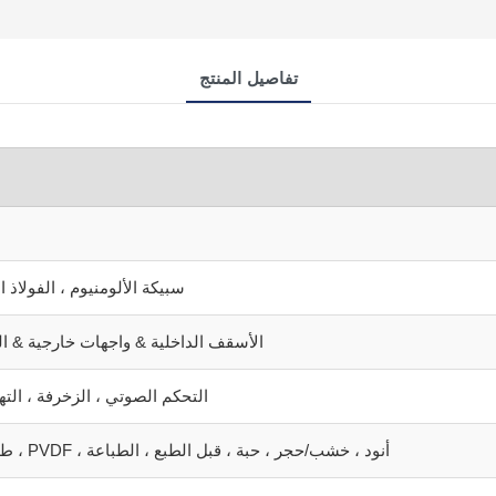
تفاصيل المنتج
سبيكة الألومنيوم ، الفولاذ 
الأسقف الداخلية & واجهات خارجية & ال
التحكم الصوتي ، الزخرفة ، التهو
طلاء المسحوق ، PVDF ، أنود ، خشب/حجر ، حبة ، قبل الطبع ، الطباعة