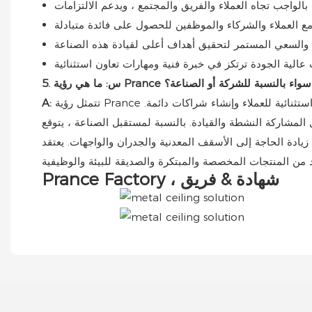
Pranc للمستقبل ، سواء بالنسبة للشركة أو الصناعة؟
تتمثل رؤية Prance في أن تصبح رائدة عالميًا في الأسقف المعدنية وأنظمة الواجهات ، وقيادة الابتكار التكنولوجي والتصميم لتوفير حلول فريدة من نوعها واستثنائية للعملاء وإنشاء شراكات دائمة.
A:
مستقبل الصناعة ، يتوقع Prance التنمية المستمرة. يتوقعون أن تلعب المواد المعدنية دورًا مهمًا بسبب
ة الحاجة إلى الأسقف المعدنية والجدران والواجهات. يعتقد Prance
Prance Factory ، شهادة & فريق