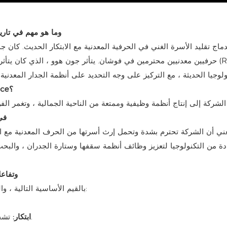
1. س: كيف تم تأسيس مواد بناء Prance Metalwork ، وما هو مه
حرفيين معدنيين محترمين في فوشان. يتأثر جون هوو ، الذي كان يتأثر بهذا التراث وتعليمه في التصنيع
2. س: ما هي مجالات المنتج المحددة التي تتخصص فيها Prance؟
3. س: ما ه
 يعني أن الشركة تحترم بشدة وتحمل إرث أسرتها من الحرف المعدنية مع اح
دة من التكنولوجيا لتعزيز وظائف أنظمة سقفها وستارة الجدران ، والبح
4. س: ما هي القيم الرئيسية التي ت
يسترشد Prance بالقيم الأساسية التالية ، والتي يدمجونها في جميع جوانب مؤسستهم:
تشجيع استكشاف الأفكار والتقنيات الجديدة لدفع تقدم الصناعة.
ابتكار: