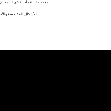
ألوان RAL ، مخصصة ، نغمات خشبية ، معادن
الأشكال المخصصة والأنم