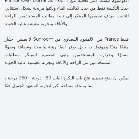
Prance Oval Dome Sunroom الألومنيوم ليست أكثر فعالية من
حيث التكلفة فقط من حيث تكاليف البناء ولكنها مريحة بشكل استثنائي
للتثبيت. يهدف تصميمها المبتكر إلى تلبية مطالب المستخدمين للراحة
والأناقة وتجربة معيشة عالية الجودة.
لا يضمن اختيار Sunroom من الألمنيوم البيضاوي من Prance فقط
منتجًا متينًا وموثوقًا به ، بل يوفر أيضًا رؤية واضحة وشفافة وصوتًا
ممتازًا وحرارة للمستخدمين. يلبي التصميم المبتكر متطلبات
المستخدمين من الراحة والأناقة وتجربة معيشية عالية الجودة.
يمكن أن يفتح تصميم فتح باب البكرة الباب 180 درجة ~ 360 درجة ،
مما يمنحك مساحة أكبر لتجربة المشهد الجميل حقًا!