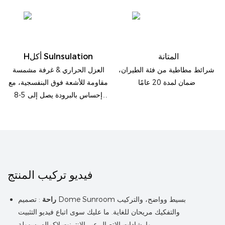
المتانة
Hأكل Sulnsulation
شرائط مطاطية من فئة الطيران،
العزل الحراري & غرفة مشمسة
ضمان لمدة 20 عامًا
مقاومة للأشعة فوق البنفسجية، مع
إحساس بالبرودة يصل إلى 5-8
درجات مئوية
فيديو تركيب المنتج
راحة
: تصميم Dome Sunroom بسيط وواضح، والتركيب
والتفكيك مريحان للغاية. ما عليك سوى اتباع فيديو التثبيت
وإرشادات الاتصال عبر الإنترنت لإكماله بسهولة.