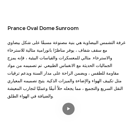
Prance Oval Dome Sunroom
غرفة التشمس البيضاوية هي بنية مصنوعة مسبقًا على شكل بيضاوي
مع سقف شفاف ، يوفر مناظرًا بانورامية مثالية للاسترخاء
والاسترخاء. مثالي للمعسكرات والقياسات البيئية ، فإنه يمزج
الجماليات الحديثة مع الانغماس الطبيعي. تم تصميمه من مواد
مقاومة للطقس ، ويضمن الراحة على مدار السنة ويدعم ترقيات
مثل تكييف الهواء والإضاءة والميزات الذكية. يتيح تصميمه المعياري
النقل السريع والتجميع ، مما يجعله حلاً أنيقًا وعمليًا لتجارب المعيشة
والضيافة في الهواء الطلق.