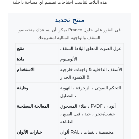
هذه البلاط لتناسب احتياجات تصميم أي مساحة داخلية
منتج
تحديد
يمكن أن يساعدك متخصصو Prance في العثور على حلول
السقف والواجهة المثالية لمشروعك.
عزل الصوت المعلق البلاط السقف
منتج
الألومنيوم
مادة
الأسقف الداخلية & واجهات خارجية
الاستخدام
& الكسوة الجدار
التحكم الصوتي ، الزخرفة ، التهوية
وظيفة
، التظليل
طلاء المسحوق ، PVDF ، أنود ،
المعالجة السطحية
خشب/حجر ، حبة ، قبل الطبع ،
الطباعة
ألوان RAL ، مخصصة ، نغمات
خيارات الألوان