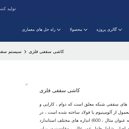
فلزکاری PRANCE تولید کننده پیشرو در سیستم های سقف و نما فلزی است.
گالری پروژه
محصولا
راه حل های معماری
کاشی سقفی فلزی
سیستم سقف 
کاشی سقفی فلزی
ای سقفی شبکه معلق است که دوام ، کارایی و
عمول از آلومینیوم یا فولاد ساخته شده است ، در
اندازه های مختلف استاندارد (به عنوان مثال ، 600x600mm ، 2'x2 ') در دسترس است که برای قرار گرفتن در
 اصلی شامل طول عمر عالی ، مقاومت در برابر