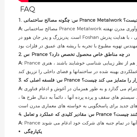
FAQ
خچه آن چیست؟
مصالح ساختمانی Prance Metalwork به طور رسمی در سال 1996 توسط جان هوو تأسیس شد. اهمیت آن در تلفیق یک سنت ثروتمند خانوادگی در کاردستی فلزی با نوآوری مدرن نهفته
A:
است. پدربزرگ و پدر جان هوو در Foshan به صنعتگران فلزی احترام گذاشته شدند. جان هوو ، تحت تأثیر این میراث و تحصیلات خود در ساخت مکانیکی ، با هدایت پدرش (Run Huo ، که همچنین
2. س: Prance در چه مناطق خاص محصول تخصص دارد؟
Prance در ایجاد سقف فلزی و سیستم های دیواری پرده تخصص دارد. این شرکت قصد دارد سیستم هایی را تولید کند که هم کاربردی و هم از نظر زیبایی شناسی خوشایند باشند ، هنری
A:
فه اصلی که Prance در بازار را متمایز می کند چیست؟
رام می گذارد و به طور همزمان در آغوش و ادغام فناوری
A:
 سیستم های سقف و پرده پرده آنها ، دائماً به دنبال طرح ها ،
Pra را راهنمایی می کنند چیست؟
A:
یکپارچگی