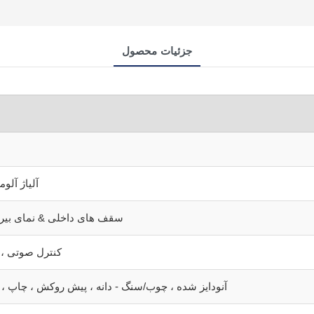
جزئیات محصول
آلیاژ آلو
سقف های داخلی & نمای بیر
کنترل صوتی ، ت
پوشش پودر ، PVDF ، آنودایز شده ، چوب/سنگ - دانه ، پیش روکش ، چاپ