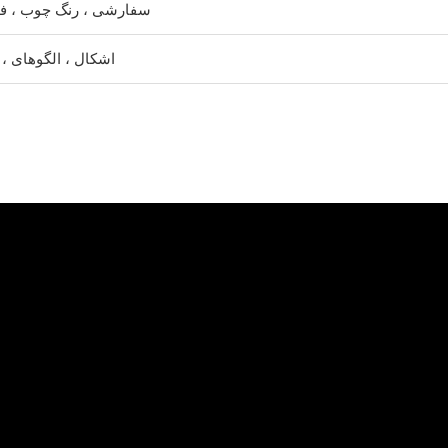
رنگ های RAL ، سفارشی ، رنگ چوب ،
اشکال ، الگوهای ،