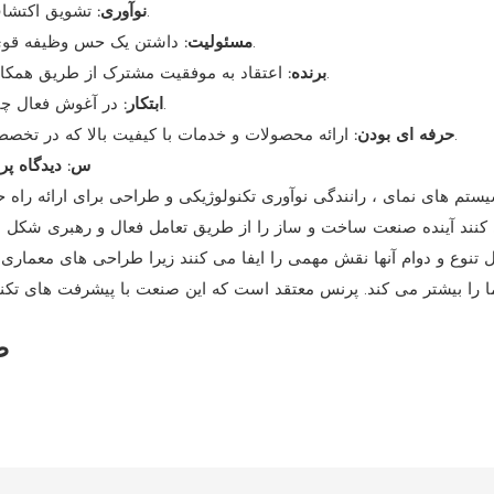
تشویق اکتشاف ایده ها و فن آوری های جدید برای تحقق پیشرفت صنعت.
نوآوری:
داشتن یک حس وظیفه قوی نسبت به مشتری ، تیم و جامعه ، تعهدات را حفظ می کند.
مسئولیت:
اعتقاد به موفقیت مشترک از طریق همکاری نزدیک با مشتریان ، شرکا و کارمندان برای منافع متقابل.
برنده:
در آغوش فعال چالش ها و تلاش مداوم برای اهداف بالاتر برای هدایت صنعت.
ابتکار:
ارائه محصولات و خدمات با کیفیت بالا که در تخصص فنی استثنایی و مهارت های همکاری لنگر زده شده است.
حرفه ای بودن:
5. س: دیدگاه
 کنند آینده صنعت ساخت و ساز را از طریق تعامل فعال و رهبری شکل ده
لیل تنوع و دوام آنها نقش مهمی را ایفا می کنند زیرا طراحی های معمار
نما را بیشتر می کند. پرنس معتقد است که این صنعت با پیشرفت های تکن
کا