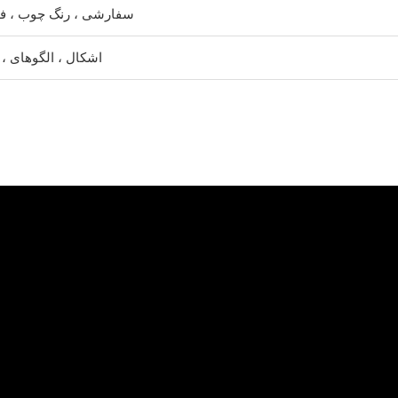
رنگ های RAL ، سفارشی ، رنگ چوب ،
اشکال ، الگوهای ،