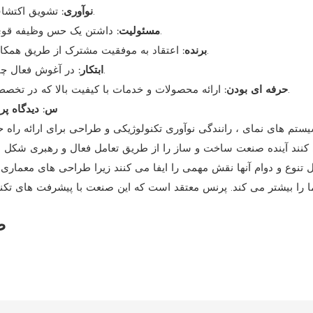
تشویق اکتشاف ایده ها و فن آوری های جدید برای تحقق پیشرفت صنعت.
نوآوری:
داشتن یک حس وظیفه قوی نسبت به مشتری ، تیم و جامعه ، تعهدات را حفظ می کند.
مسئولیت:
اعتقاد به موفقیت مشترک از طریق همکاری نزدیک با مشتریان ، شرکا و کارمندان برای منافع متقابل.
برنده:
در آغوش فعال چالش ها و تلاش مداوم برای اهداف بالاتر برای هدایت صنعت.
ابتکار:
ارائه محصولات و خدمات با کیفیت بالا که در تخصص فنی استثنایی و مهارت های همکاری لنگر زده شده است.
حرفه ای بودن:
5. س: دیدگاه
 کنند آینده صنعت ساخت و ساز را از طریق تعامل فعال و رهبری شکل ده
لیل تنوع و دوام آنها نقش مهمی را ایفا می کنند زیرا طراحی های معمار
نما را بیشتر می کند. پرنس معتقد است که این صنعت با پیشرفت های تکن
کا