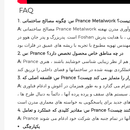
FAQ
خچه آن چیست؟
مصالح ساختمانی Prance Metalwork به طور رسمی در سال 1996 توسط جان هوو تأسیس شد. اهمیت آن در تلفیق یک سنت ثروتمند خانوادگی در کاردستی فلزی با نوآوری مدرن نهفته
A:
است. پدربزرگ و پدر جان هوو در Foshan به صنعتگران فلزی احترام گذاشته شدند. جان هوو ، تحت تأثیر این میراث و تحصیلات خود در ساخت مکانیکی ، با هدایت پدرش (Run Huo ، که همچنین
2. س: Prance در چه مناطق خاص محصول تخصص دارد؟
Prance در ایجاد سقف فلزی و سیستم های دیواری پرده تخصص دارد. این شرکت قصد دارد سیستم هایی را تولید کند که هم کاربردی و هم از نظر زیبایی شناسی خوشایند باشند ، هنری
A:
فه اصلی که Prance در بازار را متمایز می کند چیست؟
رام می گذارد و به طور همزمان در آغوش و ادغام فناوری
A:
 سیستم های سقف و پرده پرده آنها ، دائماً به دنبال طرح ها ،
Pra را راهنمایی می کنند چیست؟
A:
یکپارچگی