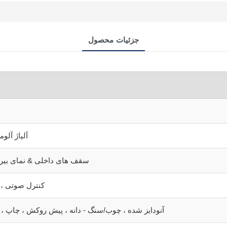
جزئیات محصول
آلیاژ آلو
سقف های داخلی & نمای بیر
کنترل صوتی ، ت
پوشش پودر ، PVDF ، آنودایز شده ، چوب/سنگ - دانه ، پیش روکش ، چاپ