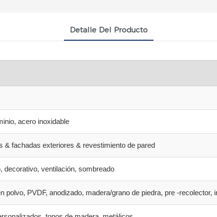
Detalle Del Producto
inio, acero inoxidable
es & fachadas exteriores & revestimiento de pared
, decorativo, ventilación, sombreado
n polvo, PVDF, anodizado, madera/grano de piedra, pre -recolector, 
rsonalizados, tonos de madera, metálicos