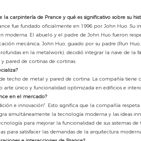
la carpintería de Prance y qué es significativo sobre su hist
nce fue fundado oficialmente en 1996 por John Huo. Su impo
ción moderna. El abuelo y el padre de John Huo fueron resp
icación mecánica, John Huo, guiado por su padre (Run Huo,
ofundas en la metalwork), decidió integrar la nave de la 
y pared de cortinas de cortinas.
cializa?
s de techo de metal y pared de cortina. La compañía tiene 
arte único y funcionalidad optimizada en edificios e interio
Prance en el mercado?
radición e innovación". Esto significa que la compañía respe
gra simultáneamente la tecnología moderna y las ideas inn
tecnología para mejorar la funcionalidad de sus sistemas de
as para satisfacer las demandas de la arquitectura moderna
peraciones e interacciones de Prance?