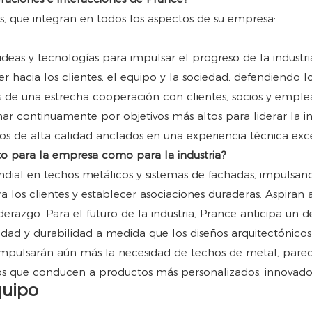
es, que integran en todos los aspectos de su empresa:
deas y tecnologías para impulsar el progreso de la industri
er hacia los clientes, el equipo y la sociedad, defendiendo 
és de una estrecha cooperación con clientes, socios y empl
ar continuamente por objetivos más altos para liderar la in
ios de alta calidad anclados en una experiencia técnica exc
anto para la empresa como para la industria?
undial en techos metálicos y sistemas de fachadas, impulsa
 los clientes y establecer asociaciones duraderas. Aspiran a 
erazgo. Para el futuro de la industria, Prance anticipa un d
ad y durabilidad a medida que los diseños arquitectónicos se
impulsarán aún más la necesidad de techos de metal, parede
 que conducen a productos más personalizados, innovadore
quipo