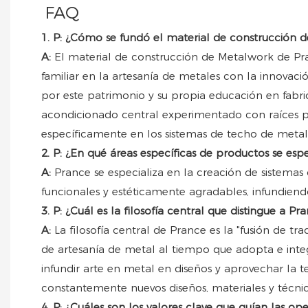
FAQ
1. P: ¿Cómo se fundó el material de construcción de 
A:
El material de construcción de Metalwork de Pra
familiar en la artesanía de metales con la innova
por este patrimonio y su propia educación en fabr
acondicionado central experimentado con raíces pr
específicamente en los sistemas de techo de metal 
2. P: ¿En qué áreas específicas de productos se espe
A:
Prance se especializa en la creación de sistema
funcionales y estéticamente agradables, infundiendo 
3. P: ¿Cuál es la filosofía central que distingue a 
A:
La filosofía central de Prance es la "fusión de t
de artesanía de metal al tiempo que adopta e inte
infundir arte en metal en diseños y aprovechar la 
constantemente nuevos diseños, materiales y técnic
4. P: ¿Cuáles son los valores clave que guían las o