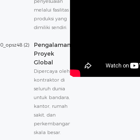
penyesuaian
melalui fasilitas
produksi yang
dimiliki sendiri.
Pengalaman
Proyek
Global
Dipercaya oleh
kontraktor di
seluruh dunia
untuk bandara,
kantor, rumah
sakit, dan
perkembangan
skala besar.