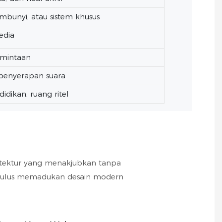
embunyi, atau sistem khusus
edia
rmintaan
penyerapan suara
dikan, ruang ritel
sitektur yang menakjubkan tanpa
 mulus memadukan desain modern