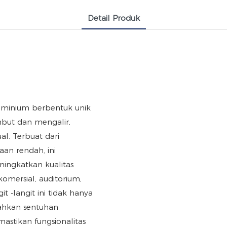
Detail Produk
uminium berbentuk unik
but dan mengalir,
al. Terbuat dari
an rendah, ini
ingkatkan kualitas
komersial, auditorium,
it -langit ini tidak hanya
ahkan sentuhan
mastikan fungsionalitas