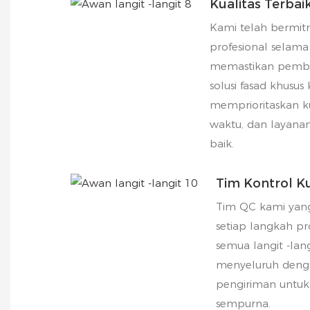
Kualitas Terbai
Kami telah bermi
profesional selama
memastikan pembu
solusi fasad khusus
memprioritaskan ku
waktu, dan layana
baik.
Tim Kontrol Ku
Tim QC kami yang
setiap langkah p
semua langit -lan
menyeluruh deng
pengiriman untuk
sempurna.