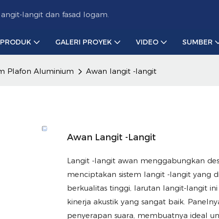
ngit-langit dan fasad logam.
PRODUK
GALERI PROYEK
VIDEO
SUMBER
em Plafon Aluminium
Awan langit -langit
Awan Langit -langit
Langit -langit awan menggabungkan desa
menciptakan sistem langit -langit yang d
berkualitas tinggi, larutan langit-langi
kinerja akustik yang sangat baik. Pane
penyerapan suara, membuatnya ideal unt