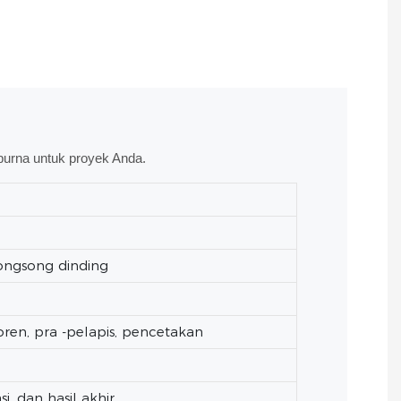
purna untuk proyek Anda.
elongsong dinding
oren, pra -pelapis, pencetakan
i, dan hasil akhir