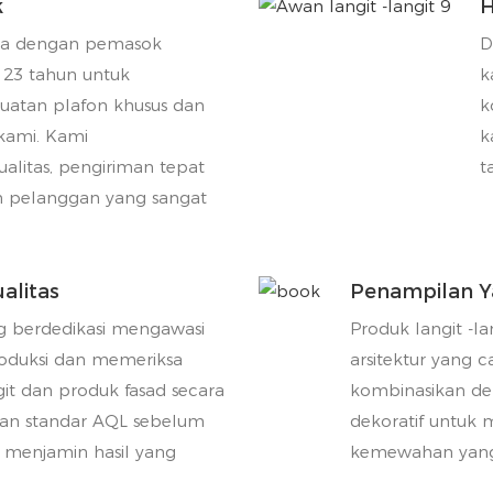
k
H
tra dengan pemasok
D
 23 tahun untuk
k
atan plafon khusus dan
k
 kami. Kami
k
alitas, pengiriman tepat
t
n pelanggan yang sangat
alitas
Penampilan Y
 berdedikasi mengawasi
Produk langit -l
roduksi dan memeriksa
arsitektur yang
git dan produk fasad secara
kombinasikan d
an standar AQL sebelum
dekoratif untuk
 menjamin hasil yang
kemewahan yang