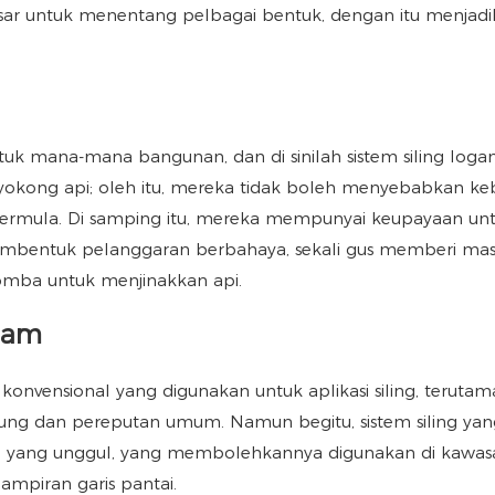
esar untuk menentang pelbagai bentuk, dengan itu menjad
ntuk mana-mana bangunan, dan di sinilah sistem siling log
nyokong api; oleh itu, mereka tidak boleh menyebabkan k
bermula. Di samping itu, mereka mempunyai keupayaan un
embentuk pelanggaran berbahaya, sekali gus memberi ma
omba untuk menjinakkan api.
ogam
nvensional yang digunakan untuk aplikasi siling, teruta
ng dan pereputan umum. Namun begitu, sistem siling yan
 yang unggul, yang membolehkannya digunakan di kawas
ampiran garis pantai.