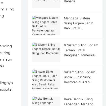
Baharu
am
m siling
ng
Mengapa Sistem
Siling Logam Lebih
Baik untuk
Penyelenggaraan
Komersial Jangka
Panjang
6 Sistem Siling Logam
andingi
Terbaik untuk
kering
Bangunan Komersial
luminium
tau
Sistem Siling Logam
untuk Jubin Siling
Restoran di Arab
lingnya
Saudi: Reka Bentuk,
ospital.
Akustik dan
Ketahanan
Reka Bentuk Siling
Lapangan Terbang