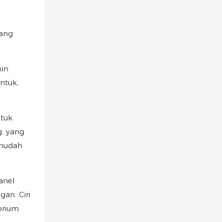
yang
kin
ntuk,
ntuk
g, yang
 mudah
anel
an. Ciri
orium.