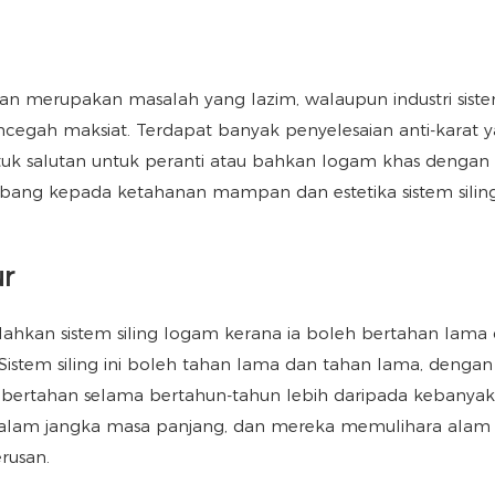
 merupakan masalah yang lazim, walaupun industri sistem
egah maksiat. Terdapat banyak penyelesaian anti-karat 
tuk salutan untuk peranti atau bahkan logam khas dengan ci
mbang kepada ketahanan mampan dan estetika sistem silin
ur
alahkan sistem siling logam kerana ia boleh bertahan lama
istem siling ini boleh tahan lama dan tahan lama, dengan 
eh bertahan selama bertahun-tahun lebih daripada kebanya
 dalam jangka masa panjang, dan mereka memulihara alam 
erusan.