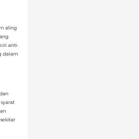
 siling
yang
ri anti-
g dalam
 dan
syarat
kan
sekitar