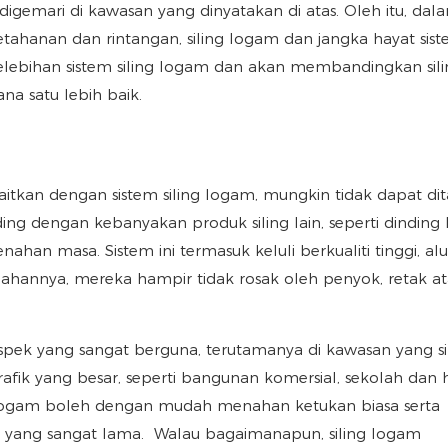
 digemari di kawasan yang dinyatakan di atas. Oleh itu, dal
ahanan dan rintangan, siling logam dan jangka hayat siste
ebihan sistem siling logam dan akan membandingkan sili
na satu lebih baik.
tkan dengan sistem siling logam, mungkin tidak dapat dit
ding dengan kebanyakan produk siling lain, seperti dinding 
enahan masa. Sistem ini termasuk keluli berkualiti tinggi, a
 bahannya, mereka hampir tidak rosak oleh penyok, retak a
aspek yang sangat berguna, terutamanya di kawasan yang si
fik yang besar, seperti bangunan komersial, sekolah dan h
ing logam boleh dengan mudah menahan ketukan biasa serta
 yang sangat lama. Walau bagaimanapun, siling logam