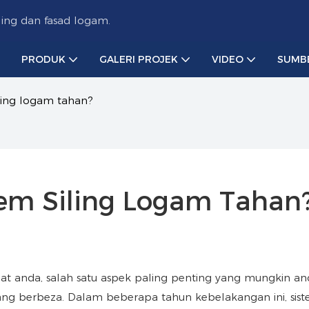
ing dan fasad logam.
PRODUK
GALERI PROJEK
VIDEO
SUMB
ling logam tahan?
em Siling Logam Tahan
bat anda, salah satu aspek paling penting yang mungkin an
g berbeza. Dalam beberapa tahun kebelakangan ini, siste