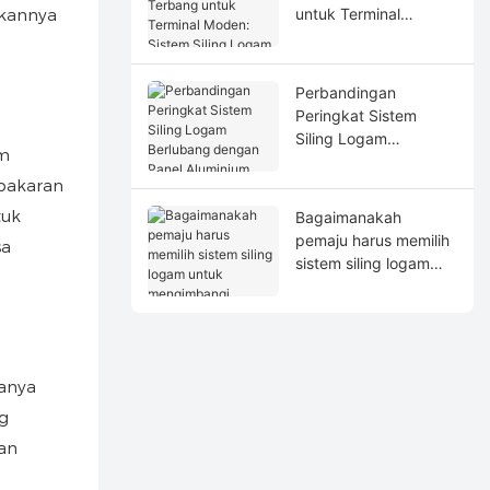
ikannya
untuk Terminal
Moden: Sistem Siling
Logam dan
Penyelesaian Senibina
Perbandingan
Peringkat Sistem
Siling Logam
am
Berlubang dengan
ebakaran
Panel Aluminium
Berkembang dan
tuk
Bagaimanakah
Bercorak Mikro untuk
pemaju harus memilih
sa
Pereka Bentuk di
sistem siling logam
Seluruh Dunia
untuk mengimbangi
estetika, prestasi dan
pulangan pelaburan
kitaran hayat?
manya
g
an