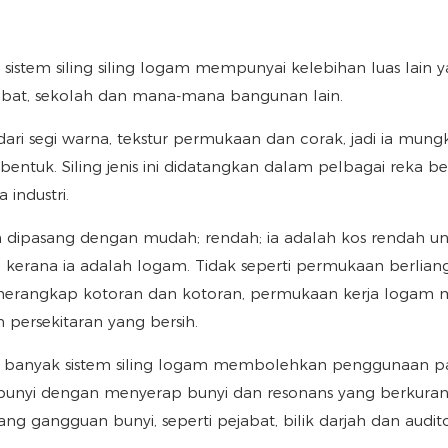
sistem siling siling logam mempunyai kelebihan luas lain 
jabat, sekolah dan mana-mana bangunan lain.
dari segi warna, tekstur permukaan dan corak, jadi ia mung
tuk. Siling jenis ini didatangkan dalam pelbagai reka be
industri.
 dipasang dengan mudah; rendah; ia adalah kos rendah u
 kerana ia adalah logam. Tidak seperti permukaan berlian
emerangkap kotoran dan kotoran, permukaan kerja logam
ersekitaran yang bersih.
banyak sistem siling logam membolehkan penggunaan p
 bunyi dengan menyerap bunyi dan resonans yang berkurang
g gangguan bunyi, seperti pejabat, bilik darjah dan audit