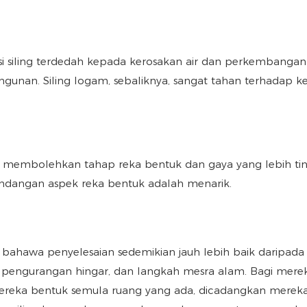
si siling terdedah kepada kerosakan air dan perkembangan
ngunan. Siling logam, sebaliknya, sangat tahan terhadap k
m membolehkan tahap reka bentuk dan gaya yang lebih tin
 pandangan aspek reka bentuk adalah menarik.
 bahawa penyelesaian sedemikian jauh lebih baik daripada
an, pengurangan hingar, dan langkah mesra alam. Bagi mere
mereka bentuk semula ruang yang ada, dicadangkan merek