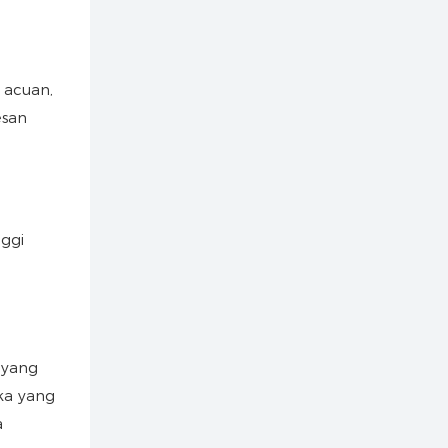
 acuan,
esan
ggi
 yang
ka yang
a