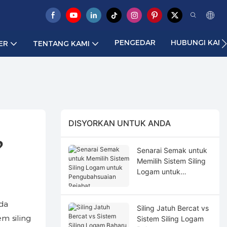
PENGEDAR
HUBUNGI KAMI
ER
TENTANG KAMI
DISYORKAN UNTUK ANDA
?
Senarai Semak untuk
Memilih Sistem Siling
Logam untuk
Pengubahsuaian
Pejabat
da
Siling Jatuh Bercat vs
m siling
Sistem Siling Logam