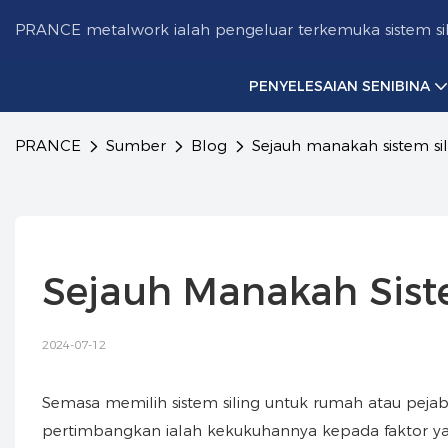
PRANCE metalwork ialah pengeluar terkemuka sistem sil
PENYELESAIAN SENIBINA
PRANCE
Sumber
Blog
Sejauh manakah sistem si
Sejauh Manakah Sist
2024-07-12
Semasa memilih sistem siling untuk rumah atau peja
pertimbangkan ialah kekukuhannya kepada faktor yan