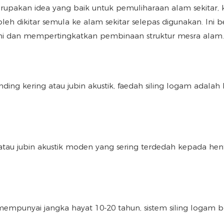
merupakan idea yang baik untuk pemuliharaan alam sekitar, 
h dikitar semula ke alam sekitar selepas digunakan. Ini b
 ini dan mempertingkatkan pembinaan struktur mesra alam.
inding kering atau jubin akustik, faedah siling logam adalah 
g atau jubin akustik moden yang sering terdedah kepada he
empunyai jangka hayat 10-20 tahun, sistem siling logam 