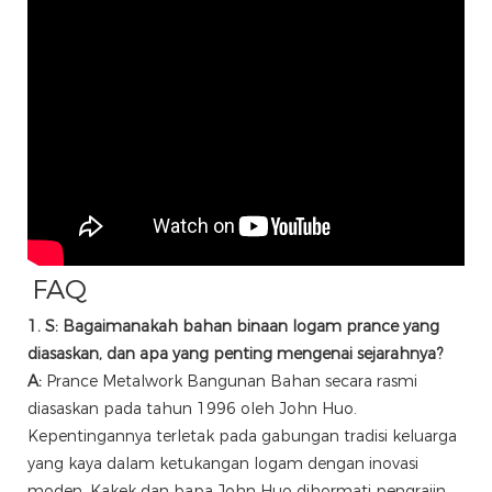
FAQ
1. S: Bagaimanakah bahan binaan logam prance yang
diasaskan, dan apa yang penting mengenai sejarahnya?
A:
Prance Metalwork Bangunan Bahan secara rasmi
diasaskan pada tahun 1996 oleh John Huo.
Kepentingannya terletak pada gabungan tradisi keluarga
yang kaya dalam ketukangan logam dengan inovasi
moden. Kakek dan bapa John Huo dihormati pengrajin