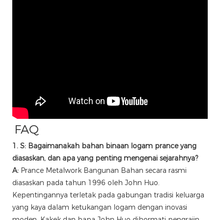
FAQ
1. S: Bagaimanakah bahan binaan logam prance yang
diasaskan, dan apa yang penting mengenai sejarahnya?
A:
Prance Metalwork Bangunan Bahan secara rasmi
diasaskan pada tahun 1996 oleh John Huo.
Kepentingannya terletak pada gabungan tradisi keluarga
yang kaya dalam ketukangan logam dengan inovasi
moden. Kakek dan bapa John Huo dihormati pengrajin