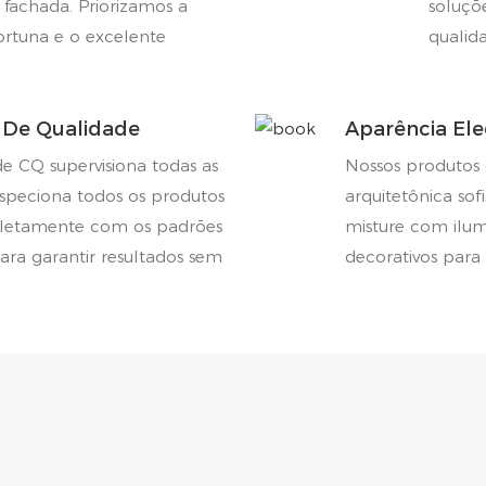
 fachada. Priorizamos a
soluçõ
ortuna e o excelente
qualid
 De Qualidade
Aparência El
e CQ supervisiona todas as
Nossos produtos 
speciona todos os produtos
arquitetônica sof
pletamente com os padrões
misture com ilu
ara garantir resultados sem
decorativos para