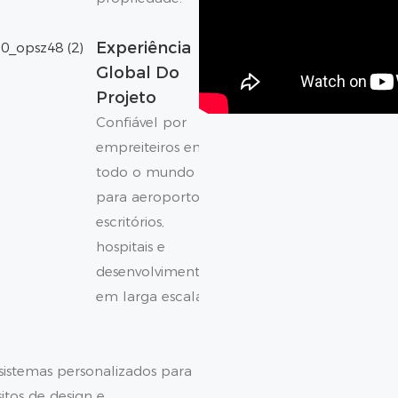
Experiência
Global Do
Projeto
Confiável por
empreiteiros em
todo o mundo
para aeroportos,
escritórios,
hospitais e
desenvolvimentos
em larga escala.
l
istemas personalizados para
itos de design e