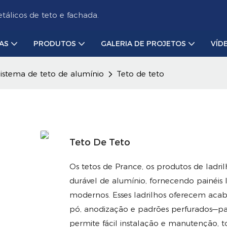
álicos de teto e fachada.
AS
PRODUTOS
GALERIA DE PROJETOS
VÍD
istema de teto de alumínio
Teto de teto
Teto De Teto
Os tetos de Prance, os produtos de lad
durável de alumínio, fornecendo painéis le
modernos. Esses ladrilhos oferecem aca
pó, anodização e padrões perfurados—par
permite fácil instalação e manutenção, to