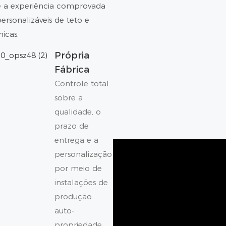
 e a experiência comprovada
rsonalizáveis ​​de teto e
icas.
Própria
Fábrica
Controle total
sobre a
qualidade, o
prazo de
entrega e a
personalização
por meio de
instalações de
produção
auto-
propriedade.