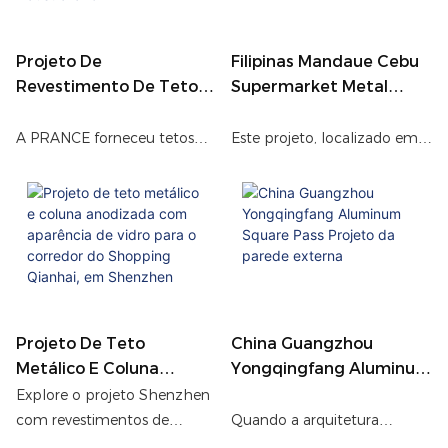
imitando madeira e
fluorcarbono, o projeto
desempenho durável.
especializado de fixação e
drenagem foi adaptado para
Projeto De
Filipinas Mandaue Cebu
suportar o clima local.
Revestimento De Teto E
Supermarket Metal
Parede Com Defletor De
TECEING TECEING
Perfil De Shopping
A PRANCE forneceu tetos
Este projeto, localizado em
Center Australiano
defletores de perfil e
Mandaue, Cebu, Filipinas,
revestimento de parede de
envolve a customização de
metal para um projeto de
painéis Sky-Curve para um
shopping center australiano,
supermercado local. A
aprimorando o interior do
singularidade do projeto está
shopping com um
no design do supermercado,
acabamento limpo e
que exige especificações
moderno.
extremamente precisas dos
Projeto De Teto
China Guangzhou
Painéis Sky-Curve para
Metálico E Coluna
Yongqingfang Aluminum
garantir que cada painel de
Anodizada Com
Square Pass Projeto Da
Explore o projeto Shenzhen
alumínio’O ângulo de
Aparência De Vidro Para
Parede Externa
com revestimentos de
Quando a arquitetura
curvatura e as dimensões se
O Corredor Do Shopping
colunas anodizadas com
moderna colide com o