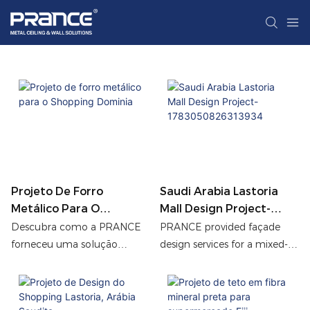
Projeto De Forro
Saudi Arabia Lastoria
Metálico Para O
Mall Design Project-
Shopping Dominia
1783050826313934
Descubra como a PRANCE
PRANCE provided façade
forneceu uma solução
design services for a mixed-
personalizada de forro
use complex in Saudi Arabia,
metálico para o Shopping
integrating aluminum panel
Dominia, utilizando os
and glass systems to achieve