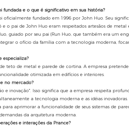
 fundada e o que é significativo em sua história?
i oficialmente fundado em 1996 por John Huo. Seu significa
e o pai de John Huo eram respeitados artesãos de metal e
uo, guiado por seu pai (Run Huo, que também era um enge
integrar o ofício da família com a tecnologia moderna, foc
e especializa?
 de teto de metal e parede de cortina. A empresa pretende 
ncionalidade otimizada em edifícios e interiores.
ance no mercado?
ção e inovação". Isso significa que a empresa respeita profu
ltaneamente a tecnologia moderna e as idéias inovadoras. I
a para aprimorar a funcionalidade de seus sistemas de par
às demandas da arquitetura moderna.
operações e interações da Prance?