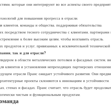
тями, которые они интегрируют во все аспекты своего предприят
хнологий для повышения прогресса в отрасли.
я клиентов, команды и общества, поддерживая обязательства.
ех посредством тесного сотрудничества с клиентами, партнерами 
стремление к более высоким целям, чтобы возглавить отрасль.
х продуктов и услуг, привязанных к исключительной технической 
пании, так и для отрасли?
лидером в области металлических потолков и фасадных систем, вн
ля клиентов и установления непреходящих партнерских отношени
будущем отрасли Пранс ожидает устойчивого развития. Они предв
 архитектурные проекты склоняются к инновациям и устойчивости.
х, стенах и фасадах. Пранс считает, что отрасль будет продолжа
логически чистым и функциональным продуктам.
оманда