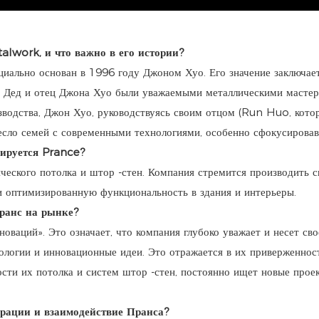
alwork, и что важно в его истории?
льно основан в 1996 году Джоном Хуо. Его значение заключает
 Дед и отец Джона Хуо были уважаемыми металлическими мастера
изводства, Джон Хуо, руководствуясь своим отцом (Run Huo, ко
месло семей с современными технологиями, особенно сфокусирова
зируется Prance?
ческого потолка и штор -стен. Компания стремится производить с
и оптимизированную функциональность в здания и интерьеры.
Пранс на рынке?
оваций». Это означает, что компания глубоко уважает и несет сво
ологии и инновационные идеи. Это отражается в их приверженност
сти их потолка и систем штор -стен, постоянно ищет новые прое
ерации и взаимодействие Пранса?