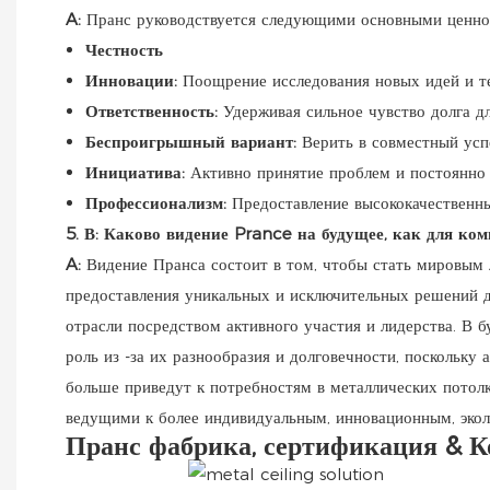
A:
Пранс руководствуется следующими основными ценнос
Честность
Инновации:
Поощрение исследования новых идей и те
Ответственность:
Удерживая сильное чувство долга дл
Беспроигрышный вариант:
Верить в совместный усп
Инициатива:
Активно принятие проблем и постоянно 
Профессионализм:
Предоставление высококачественны
5. В: Каково видение Prance на будущее, как для ком
A:
Видение Пранса состоит в том, чтобы стать мировым 
предоставления уникальных и исключительных решений д
отрасли посредством активного участия и лидерства. В 
роль из -за их разнообразия и долговечности, поскольку
больше приведут к потребностям в металлических потолка
ведущими к более индивидуальным, инновационным, эко
Пранс фабрика, сертификация & К