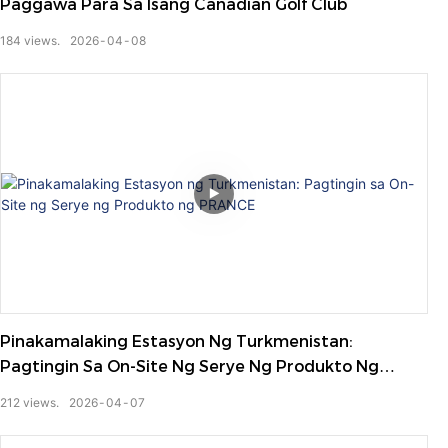
Paggawa Para Sa Isang Canadian Golf Club
184
views.
2026
04
08
Pinakamalaking Estasyon Ng Turkmenistan:
Pagtingin Sa On-Site Ng Serye Ng Produkto Ng
PRANCE
212
views.
2026
04
07