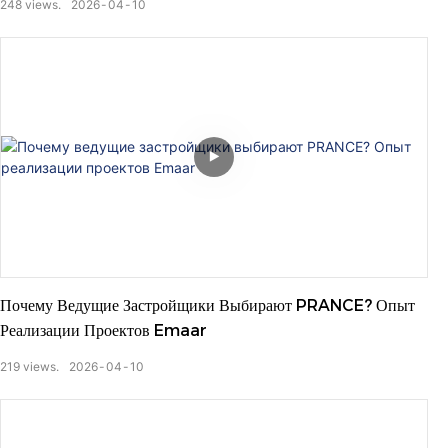
248
views.
2026
04
10
Почему Ведущие Застройщики Выбирают PRANCE? Опыт
Реализации Проектов Emaar
219
views.
2026
04
10