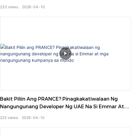
233
views.
2026
04
10
Bakit Piliin Ang PRANCE? Pinagkakatiwalaan Ng
Nangungunang Developer Ng UAE Na Si Emmar At
Mga Nangungunang Kumpanya Sa Mundo
223
views.
2026
04
10