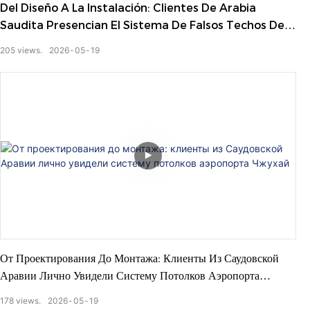
Del Diseño A La Instalación: Clientes De Arabia
Saudita Presencian El Sistema De Falsos Techos Del
Aeropuerto De Zhuhai
205
views.
2026
05
19
От Проектирования До Монтажа: Клиенты Из Саудовской
Аравии Лично Увидели Систему Потолков Аэропорта
Чжухай
178
views.
2026
05
19