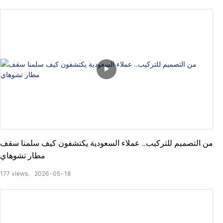
من التصميم للتركيب.. عملاء السعودية يكتشفون كيف سلمنا سقف
مطار تشوهاي
177
views.
2026
05
18