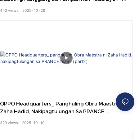
Episode 1
442
views.
2025
10
28
OPPO Headquarters_ Panghuling Obra Maestra Ni
Zaha Hadid, Nakipagtulungan Sa PRANCE
Team（part2）
329
views.
2025
10
10