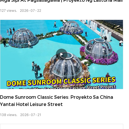
Mga Sipi At Pagsasagawa | Proyekto Ng Lastoria Mall
127
views.
2026
07
22
Dome Sunroom Classic Series: Proyekto Sa China
Yantai Hotel Leisure Street
138
views.
2026
07
21