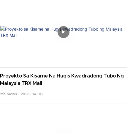
Proyekto Sa Kisame Na Hugis Kwadradong Tubo Ng
Malaysia TRX Mall
259
views.
2026
04
02