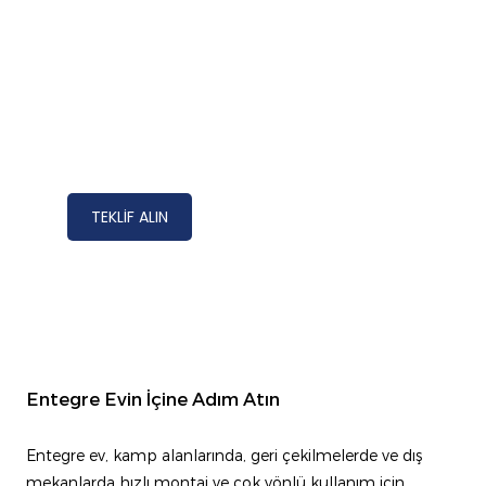
TEKLIF ALIN
Entegre Evin İçine Adım Atın
Entegre ev, kamp alanlarında, geri çekilmelerde ve dış
mekanlarda hızlı montaj ve çok yönlü kullanım için