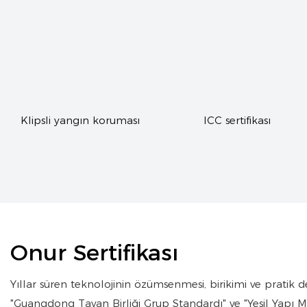
ması
ICC sertifikası
SGS-ALU
Onur Sertifikası
Yıllar süren teknolojinin özümsenmesi, birikimi ve pratik de
"Guangdong Tavan Birliği Grup Standardı" ve "Yeşil Yapı M