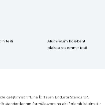
Alüminyum köşebent
Alüminyum kare pla
plakası ses emme testi
e geliştirmiştir. "Bina İç Tavan Endüstri Standardı",
k standartlarının formülasyonuna aktif olarak katılmıştır.