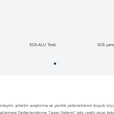
 Testi
SGS yangın testi
neyim, şirketin araştırma ve yenilik yeteneklerini büyük ölçüd
alzemesi Değerlendirme Tavan Sistemi" gibi çeşitli grup tekni