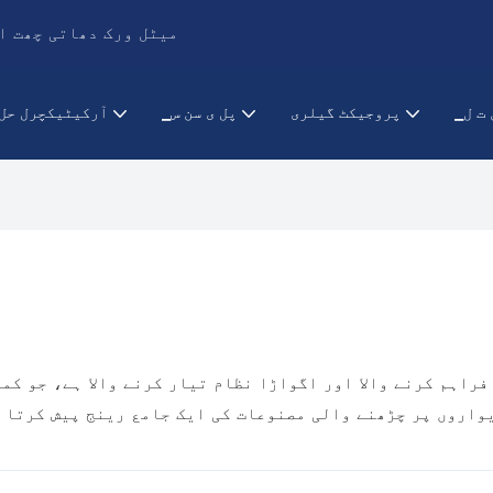
PRANCE میٹل ورک دھاتی 
ق ت ل
پروجیکٹ گیلری
▁پل ی سن س
آرکیٹیکچرل حل
واروں پر چڑھنے والی مصنوعات کی ایک جامع رینج پیش کرتا ہ