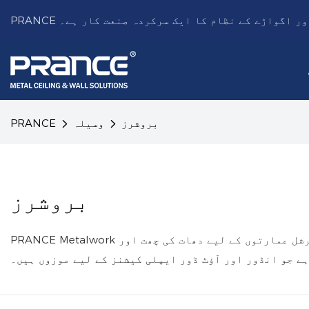
چھت اور اگواڑے کے نظام کا ایک سرکردہ صنعت کار ہے۔
بروشرز
وسیلہ
PRANCE
بروشرز
PRANCE Metalwork ایک مضبوط تکنیکی ٹیم کے ساتھ ایک جدید دھاتی چھت فراہم کرنے والا اور اگواڑا نظام تیار کرنے والا ہے، جو کمرشل عمارتوں کے لیے دھات کی چھت اور
ے جو انڈور اور آؤٹ ڈور ایپلی کیشنز کے لیے موزوں ہیں۔