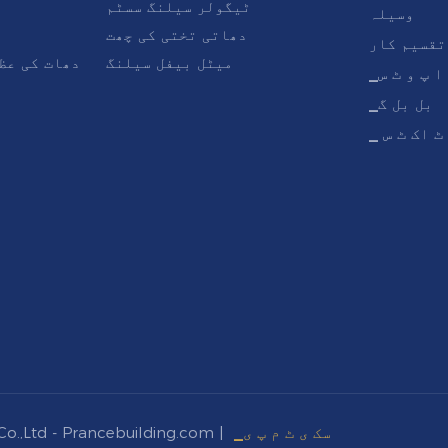
ٹیگولر سیلنگ سسٹم
وسیلہ
دھاتی تختی کی چھت
تقسیم کار
میٹل بیفل سیلنگ
دھات کی عظ
▁ا پ و ٹ س
▁بل بل گ
▁ ٹ اک ٹ س
▁سک ی ٹ م پ ی
کاپی رائٹ © 2023  Prancebuilding.com