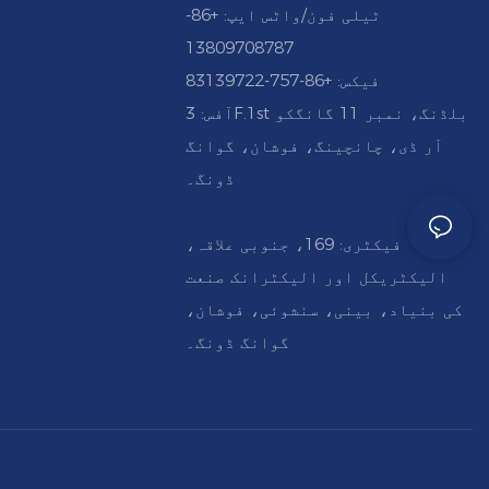
ٹیلی فون/واٹس ایپ: +86-
13809708787
فیکس: +86-757-83139722
آفس: 3F.1st بلڈنگ، نمبر 11 گانگکو
آر ڈی، چانچینگ، فوشان، گوانگ
ڈونگ۔
فیکٹری: 169، جنوبی علاقہ،
الیکٹریکل اور الیکٹرانک صنعت
کی بنیاد، بینی، سنشوئی، فوشان،
گوانگ ڈونگ۔