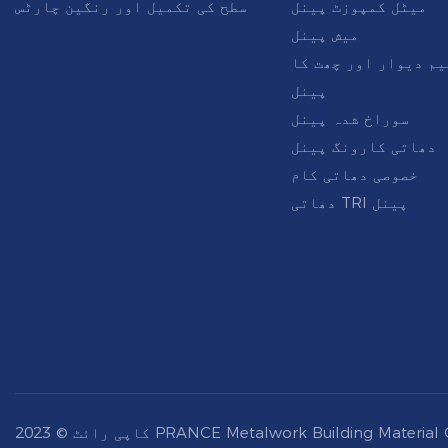
میٹل کمپوزٹ پینل
سطح کی تکمیل اور رنگین چارٹس
میش پینل
یم دیوار اور چھت کا
پینل
سوراخ شدہ پینل
دھاتی کارونگ پینل
خصوصی دھاتی کام
دھاتی TRI پینل
PRANCE Metalwork Building Material Co.,Ltd - |