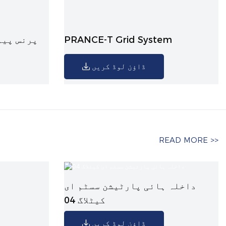
PRANCE-T Grid System
پرنس پیوی
ڈاؤن لوڈ کریں
READ MORE >>
داخلہ ہائی پارٹیشن سسٹم ای
کیٹلاگ 04
ڈاؤن لوڈ کریں