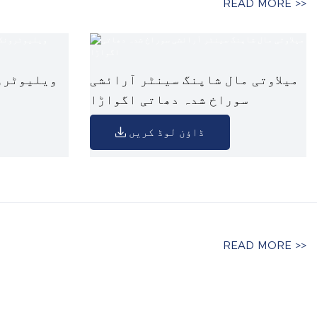
READ MORE >>
میلاوتی مال شاپنگ سینٹر آرائشی
ویلیوٹرو
سوراخ شدہ دھاتی اگواڑا
ڈاؤن لوڈ کریں
READ MORE >>