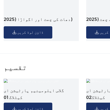
دھات کی چھت اور اگواڑا (2025)
 کریں
ڈاؤن لوڈ کریں
تقسیم
ارٹیشن ای
گلاس ایلومینیم پارٹیشن ای
کیٹلاگ02
کیٹلاگ01
 کریں
ڈاؤن لوڈ کریں