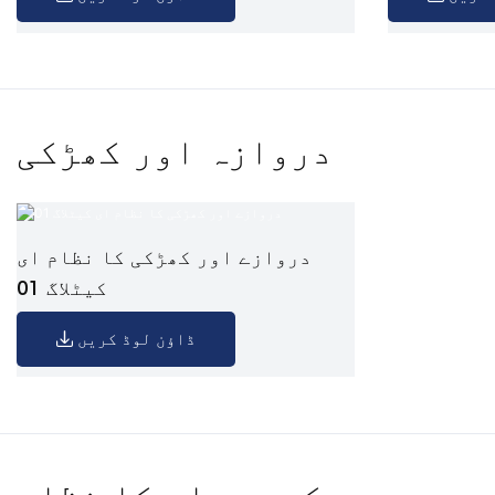
دروازہ اور کھڑکی
دروازے اور کھڑکی کا نظام ای
کیٹلاگ 01
ڈاؤن لوڈ کریں