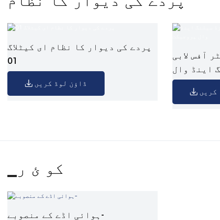
پردے کی دیوار کا نظام
پردے کی دیوار کا نظام ای کیٹلاگ
 آفس لابی
01
 اینڈ وال
پروجیکٹ
ڈاؤن لوڈ کریں
 کریں
▁کو ئ ر
ہوائی اڈے کے منصوبے-