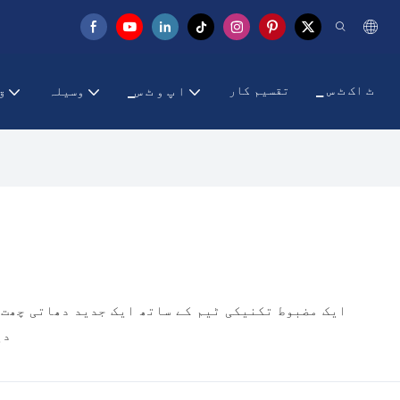
▁ ٹ اک ٹ س
تقسیم کار
▁ا پ و ٹ س
وسیلہ
▁
دی