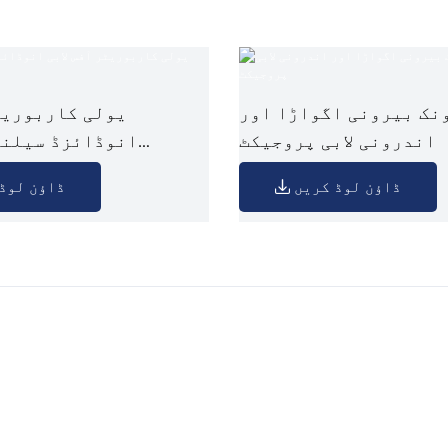
نک بیرونی اگواڑا اور
یولی کاربوریٹر
اندرونی لابی پروجیکٹ
انوڈائزڈ سیلنگ
ڈاؤن لوڈ کریں
ڈاؤن لوڈ