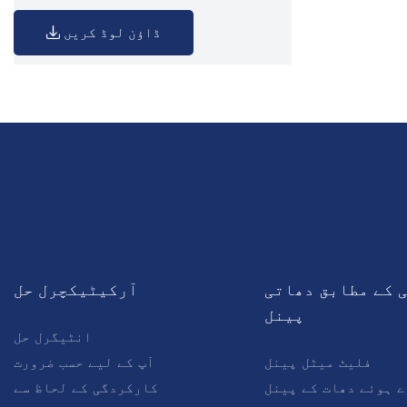
ڈاؤن لوڈ کریں
 کے مطابق دھاتی
آرکیٹیکچرل حل
پینل
انٹیگرل حل
فلیٹ میٹل پینل
آپ کے لیے حسب ضرورت
ے ہوئے دھات کے پینل
کارکردگی کے لحاظ سے