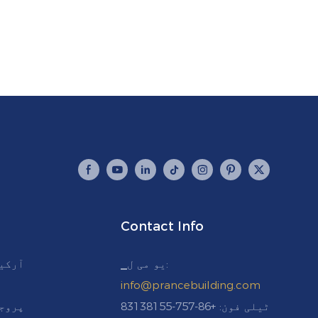
Contact Info
▁یو می ل:
آرکی
info@prancebuilding.com
ٹیلی فون: +86-757-83138155
پروج