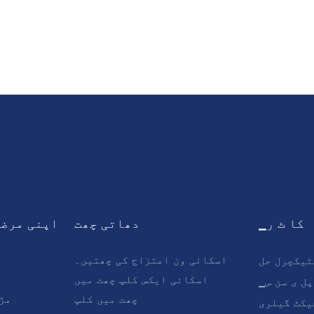
▁کا ٹ ر
دھاتی چھت
اپنی مرضی
اسکائی ون امتزاج کی چھتیں۔
ٹیکچرل حل
اسکائی ایکس کلپ چھت میں
▁پل ی سن س
چھت میں کلپ
مڑ
یکٹ گیلری