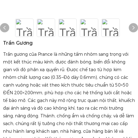
Trần Gương
Trần gương của Prance là những tấm nhôm sang trọng với
một kết thúc màu kính, được đánh bóng, biến đổi không
gian với độ phản xạ quyến rũ. Được chế tạo từ hợp kim
nhôm chất lượng cao (0.35–Độ dày 0,6mm), chúng có các
cạnh vuông hoặc vát theo kích thước tiêu chuẩn từ 50×50
ĐẾN 200×200mm, phù hợp cho các hệ thống lưới cắt hoặc
tế bào mở. Các gạch này mở rộng trực quan nội thất, khuếch
đại ánh sáng và độ cao không khí, tạo ra các môi trường
sáng, năng động. Thánh, chống ẩm và chống cháy, và dễ làm
sạch, chúng rất lý tưởng cho nội thất thương mại cao cấp
như hành lang khách sạn, nhà hàng, cửa hàng bán lẻ và