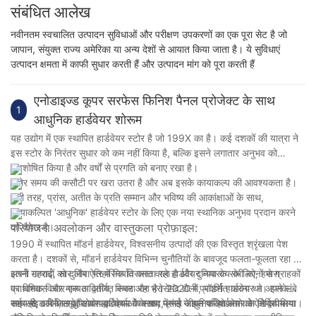
संबंधित आलेख
नवीनतम स्वचालित उत्पादन सुविधाओं और परीक्षण उपकरणों का एक पूरा सेट है जो
जापान, संयुक्त राज्य अमेरिका या अन्य देशों से आयात किया जाता है। ये सुविधाएं
उत्पादन क्षमता में काफी सुधार करती हैं और उत्पादन मांग को पूरा करती हैं
एनोडाइज्ड कूपर सरफेस फिनिश पैनल प्रोजेक्ट के साथ
1
आधुनिक हार्डवेयर शोरूम
यह उद्योग में एक स्थापित हार्डवेयर स्टोर है जो 199X का है। कई दशकों की यात्रा ने
इस स्टोर के निरंतर सुधार को कम नहीं किया है, बल्कि इसने लगातार अनुभव को
अवशोषित किया है और वर्षों से प्रगति को बनाए रखा है।
स्टोर समय की कसौटी पर खरा उतरा है और अब इसके कायाकल्प की आवश्यकता है।
इसी तरह, प्रांस, अतीत के प्रति सम्मान और भविष्य की आकांक्षाओं के साथ,
कायाकल्पित 'आधुनिक' हार्डवेयर स्टोर के लिए एक नया स्थानिक अनुभव प्रदान करने
को तैयार है।
परियोजना अवलोकन और वास्तुकला प्रोफ़ाइल:
1990 में स्थापित मॉडर्न हार्डवेयर, विश्वसनीय उत्पादों की एक विस्तृत श्रृंखला पेश
करता है। दशकों से, मॉडर्न हार्डवेयर विभिन्न चुनौतियों के बावजूद फलता-फूलता रहा है,
अपने उत्पादों को दुनिया भर में निर्यात करता रहा है और दुनिया के सभी कोनों से ग्राहकों
इतनी गहराई, सार और ऐतिहासिक विरासत वाले हार्डवेयर व्यवसाय के लिए, हमारा
का विश्वास और मान्यता अर्जित करता रहा है। 2020 में, मॉडर्न हार्डवेयर ने अपने लंबे
प्राथमिक विचार एक अद्वितीय, स्थिर और भरोसेमंद शैली प्रदर्शित करना था। इसके
समय से चले आ रहे पेशेवर हार्डवेयर व्यवसाय में नई जीवन शक्ति लाने का निर्णय लिया।
साथ ही, अपने समृद्ध उद्योग इतिहास के साथ, प्रांस ने इस परियोजना को ऐसे अपनाया
कई साइट विज़िट और व्यापक चर्चाओं के बाद, हमने आधुनिक हार्डवेयर के अद्वितीय