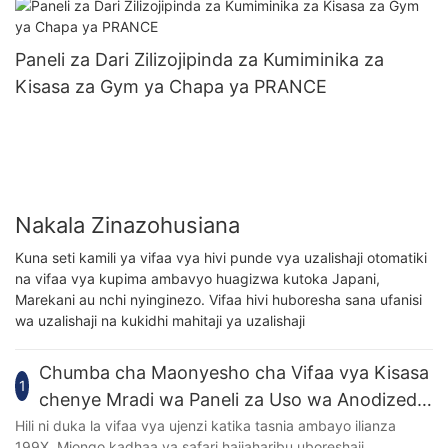
Paneli za Dari Zilizojipinda za Kumiminika za
Kisasa za Gym ya Chapa ya PRANCE
Nakala Zinazohusiana
Kuna seti kamili ya vifaa vya hivi punde vya uzalishaji otomatiki
na vifaa vya kupima ambavyo huagizwa kutoka Japani,
Marekani au nchi nyinginezo. Vifaa hivi huboresha sana ufanisi
wa uzalishaji na kukidhi mahitaji ya uzalishaji
Chumba cha Maonyesho cha Vifaa vya Kisasa
1
chenye Mradi wa Paneli za Uso wa Anodized
Cooper
Hili ni duka la vifaa vya ujenzi katika tasnia ambayo ilianza
199X. Miongo kadhaa ya safari haijaharibu uboreshaji