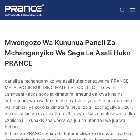
Mwongozo Wa Kununua Paneli Za
Mchanganyiko Wa Sega La Asali Huko
PRANCE
paneli za mchanganyiko wa asali hutengenezwa na PRANCE
METALWORK BUILDING MATERIAL CO., LTD ili kuwa na
ushindani katika soko la kimataifa. Imeundwa kwa kina na
kutengenezwa kwa kuzingatia matokeo ya uchunguzi wa kina
wa mahitaji ya soko la kimataifa. Nyenzo zilizochaguliwa vizuri,
mbinu za juu za uzalishaji, na vifaa vya kisasa hupitishwa katika
uzalishaji ili kuhakikisha ubora wa juu na utendaji wa juu wa
bidhaa.
Bidhaa za PRANCE zinapata kutambuliwa zaidi sokoni: wateja
wanaendelea kuzinunua; neno la mapitio ya kinywa linaenea;