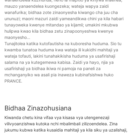
mauzo yanaendelea kuongezeka; wateja wapya zaidi
wanafurika; bidhaa zote zinaonyesha kiwango cha juu cha
ununuzi; maoni mazuri zaidi yameandikwa chini ya kila habari
tunayoweka kwenye mitandao ya kijamii; umakini mkubwa
hulipwa kwao kila bidhaa zetu zinapoonyeshwa kwenye
maonyesho...
Tunajitolea katika kutofautisha na kuboresha huduma. Sio tu
kwamba tunatoa huduma kwa wateja ili kukidhi mahitaji ya
wateja tofauti, lakini tunahakikisha huduma ya usafirishaji
salama na ya kutegemewa kabisa. Zaidi ya hayo, njia ya
usafirishaji ya bidhaa ikiwa ni pamoja na paneli za
mchanganyiko wa asali pia inaweza kubinafsishwa huko
PRANCE.
Bidhaa Zinazohusiana
Kiwanda chetu kina vifaa vya kisasa vya utengenezaji
vilivyoanzishwa kutoka nchi mbalimbali zilizoendelea. Zina
jukumu kubwa katika kusaidia mahitaji ya kila siku ya uzalishaji,