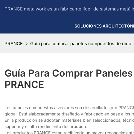
PRANCE metalwork es un fabricante líder de sistemas metáli
SOLUCIONES ARQUITECTÓN
PRANCE
Guía para comprar paneles compuestos de nido
Guía Para Comprar Paneles
PRANCE
Los paneles compuestos alveolares son desarrollados por PRAN
global. Está elaboradamente diseñado y fabricado en base a los 
En la producción se adoptan materiales bien seleccionados, técni
superior y el alto rendimiento del producto.
Los productos PRANCE están recibiendo un mayor reconocimiento 