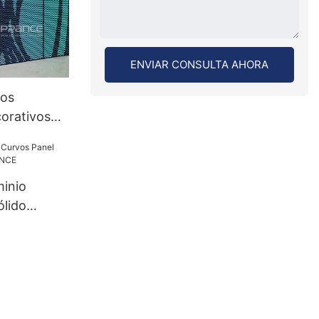
ENVIAR CONSULTA AHORA
cos
orativos
m) Muros
 PRANCE
nalizados
minio
ólido
RANCE