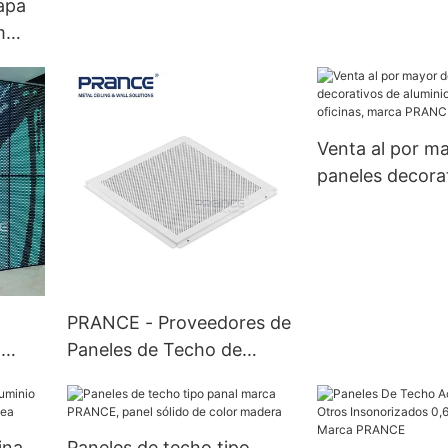
apa
m
/NEG
CE
Venta al por m
paneles decora
aluminio, edific
oficinas, mar
PRANCE - Proveedores de
a
Paneles de Techo de
Aluminio Sistema Métrico
CE
o Británico 8mm; 10 mm;
18mm
ina
Paneles de techo tipo