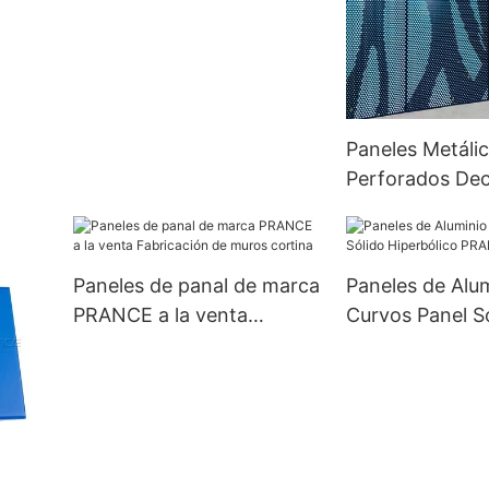
alta
Paneles Metáli
Perforados Dec
50Kgf.(490N.c
Cortina Marca
Company Perso
Paneles de panal de marca
Paneles de Alu
PRANCE a la venta
Curvos Panel S
Fabricación de muros
Hiperbólico P
cortina