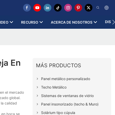
DIST
IDEO
RECURSO
ACERCA DE NOSOTROS
ja En
MÁS PRODUCTOS
Panel metálico personalizado
Techo Metálico
en el mercado
Sistemas de ventanas de vidrio
cado global.
la calidad
Panel insonorizado (techo & Muro)
Solárium tipo cúpula
a en boca se