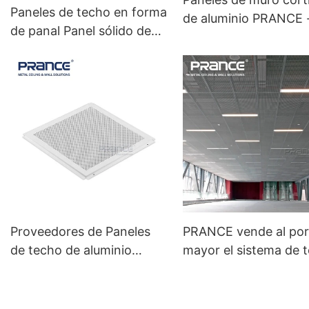
Paneles de techo en forma
de aluminio PRANCE 
de panal Panel sólido de
Soporte técnico en lí
color madera Solución
total para proyectos
Proveedores de Paneles
PRANCE vende al por
de techo de aluminio
mayor el sistema de 
PRANCE
de paneles de malla
metálica/sistema de 
cortina/decoración d