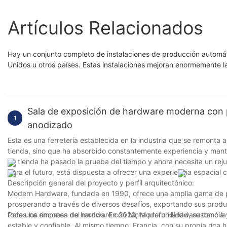
pilares/personalizado
Artículos Relacionados
Hay un conjunto completo de instalaciones de producción automá
Unidos u otros países. Estas instalaciones mejoran enormemente l
Sala de exposición de hardware moderna con 
1
anodizado
Esta es una ferretería establecida en la industria que se remonta
tienda, sino que ha absorbido constantemente experiencia y mante
La tienda ha pasado la prueba del tiempo y ahora necesita un rej
para el futuro, está dispuesta a ofrecer una experiencia espacial
Descripción general del proyecto y perfil arquitectónico:
Modern Hardware, fundada en 1990, ofrece una amplia gama de p
prosperando a través de diversos desafíos, exportando sus produ
todos los rincones del mundo. En 2020, Modern Hardware tomó la d
Para una empresa de hardware con tanta profundidad, sustancia y h
estable y confiable. Al mismo tiempo, Francia, con su propia rica h