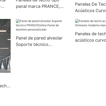
Paneles De Te
-
panal marca PRANCE,
Acústicos Curv
nea
panel sólido de color
Insonorizados 
madera
Empresa Marc
Paneles de tec
Panel de pared alveolar
acústicos curv
Soporte técnico
moderno marc
PRANCEOnline Panel de
aluminio personalizado
techo
muro
e