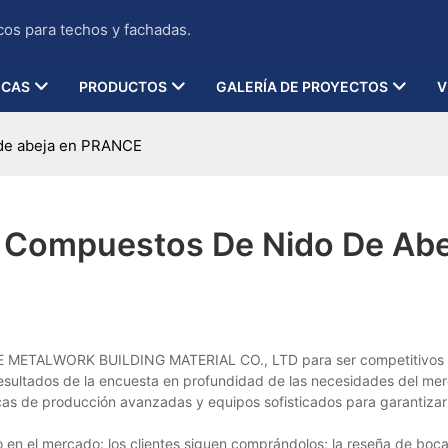
cos para techos y fachadas.
ICAS
PRODUCTOS
GALERÍA DE PROYECTOS
V
 de abeja en PRANCE
 Compuestos De Nido De Abe
CE METALWORK BUILDING MATERIAL CO., LTD para ser competitivos 
resultados de la encuesta en profundidad de las necesidades del mer
cas de producción avanzadas y equipos sofisticados para garantizar 
en el mercado: los clientes siguen comprándolos; la reseña de boc