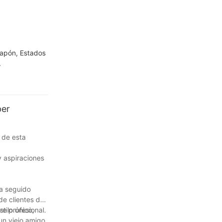
Japón, Estados
.
per
 de esta
y aspiraciones
a seguido
de clientes de
e profesional.
tilo único,
un viejo amigo.