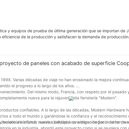
tica y equipos de prueba de última generación que se importan de 
a eficiencia de la producción y satisfacen la demanda de producción
proyecto de paneles con acabado de superficie Coo
 a 199X. Varias décadas de viaje no han erosionado la mejora continua
nido el progreso a lo largo de los años.
uvenecimiento. Del mismo modo, Francia, con respeto por el pasado 
 completamente nueva para la rejuvenecida ferretería "Modern".
roductos confiables. A lo largo de las décadas, Modern Hardware h
ctos a todo el mundo y ganándose la confianza y el reconocimiento 
ecisión de infundir nueva vitalidad a su antiguo negocio de hardwar
erencia histórica, nuestra principal consideración fue mostrar un es
istoria en la industria, abordó este proyecto como si se reuniera con 