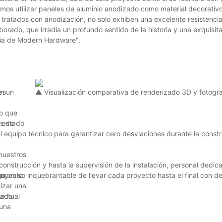
idimos utilizar paneles de aluminio anodizado como material decorativ
tratados con anodización, no solo exhiben una excelente resistencia 
rado, que irradia un profundo sentido de la historia y una exquisita
ncia de Modern Hardware".
en un
es
▲ Visualización comparativa de renderizado 3D y fotograf
no que
as de
l estado
el equipo técnico para garantizar cero desviaciones durante la constr
 nuestros
construcción y hasta la supervisión de la instalación, personal dedic
to,
royecto
romiso inquebrantable de llevar cada proyecto hasta el final con de
izar una
e la
 actual
 una