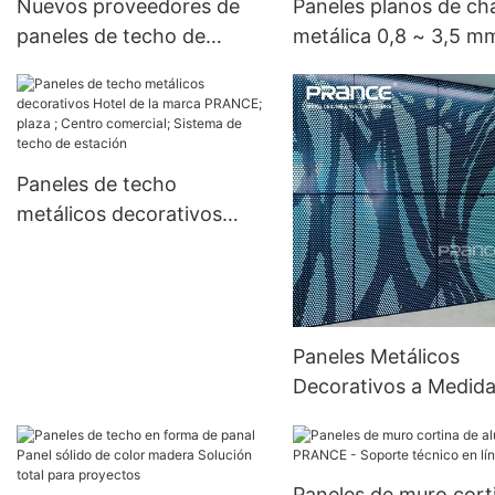
Nuevos proveedores de
Paneles planos de ch
paneles de techo de
metálica 0,8 ~ 3,5 m
aluminio Nuevo |
ROJO/AZUL/BLANCO
CABRIOLA
RO/PLATA...... PRAN
Paneles de techo
metálicos decorativos
Hotel de la marca
PRANCE; plaza ; Centro
comercial; Sistema de
techo de estación
Paneles Metálicos
Decorativos a Medid
PRANCE Garantía
Personalizada PRAN
Paneles de muro cort