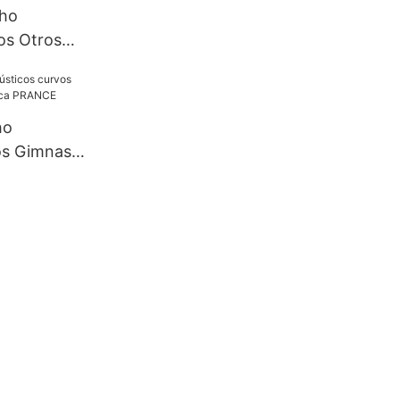
cho
os Otros
0,6-1,5 Mm
a PRANCE
ho
os Gimnasio
a PRANCE