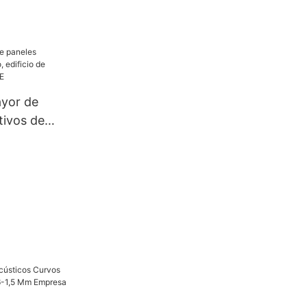
ayor de
tivos de
io de
ca PRANCE