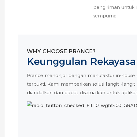
pengiriman untuk 
sempurna.
WHY CHOOSE PRANCE?
Keunggulan Rekayasa
Prance menonjol dengan manufaktur in-house 
terbukti. Kami memberikan solusi langit -langi
diandalkan dan dapat disesuaikan untuk aplikasi