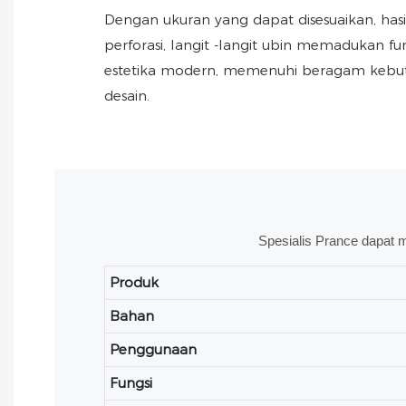
Dengan ukuran yang dapat disesuaikan, hasi
perforasi, langit -langit ubin memadukan fu
estetika modern, memenuhi beragam kebut
desain.
Spesialis Prance dapat 
Produk
Bahan
Penggunaan
Fungsi