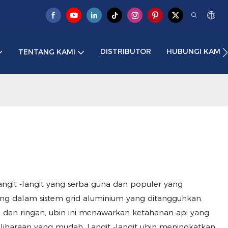
DISTRIBUTOR
HUBUNGI KAMI
TENTANG KAMI
 langit -langit yang serba guna dan populer yang
g dalam sistem grid aluminium yang ditangguhkan.
 dan ringan, ubin ini menawarkan ketahanan api yang
eliharaan yang mudah. Langit -langit ubin meningkatkan