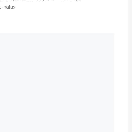
 halus.