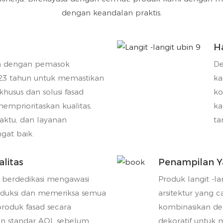
dengan keandalan praktis.
H
ra dengan pemasok
De
 23 tahun untuk memastikan
ka
usus dan solusi fasad
ko
emprioritaskan kualitas,
ka
aktu, dan layanan
ta
gat baik.
litas
Penampilan Y
 berdedikasi mengawasi
Produk langit -l
oduksi dan memeriksa semua
arsitektur yang
produk fasad secara
kombinasikan d
n standar AQL sebelum
dekoratif untuk