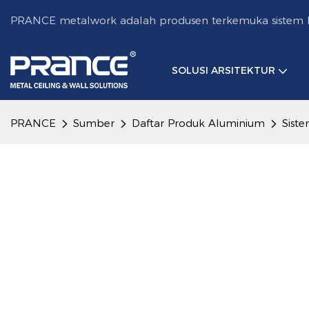
PRANCE metalwork adalah produsen terkemuka sistem la
SOLUSI ARSITEKTUR
PRANCE
Sumber
Daftar Produk Aluminium
Sist