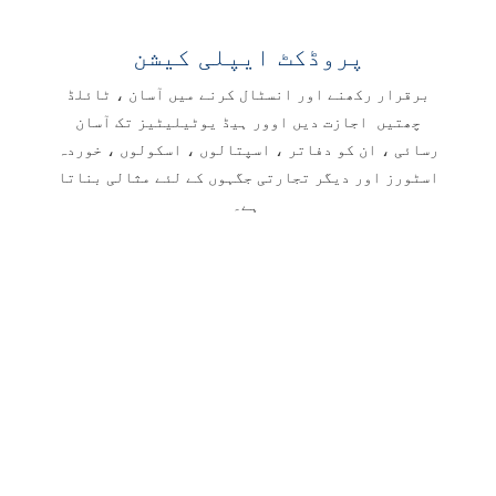
پروڈکٹ ایپلی کیشن
برقرار رکھنے اور انسٹال کرنے میں آسان ،
ٹائلڈ
چھتیں
اجازت دیں
اوور ہیڈ یوٹیلیٹیز تک آسان
رسائی ، ان کو دفاتر ، اسپتالوں ، اسکولوں ، خوردہ
اسٹورز اور دیگر تجارتی جگہوں کے لئے مثالی بناتا
ہے۔