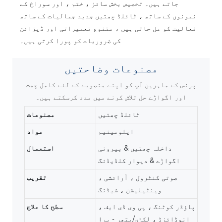
جاتے ہیں۔ تخصیص بخش سائز ، ختم ، اور سوراخ کے
نمونوں کے ساتھ ، ٹائلڈ چھتیں جدید جمالیات کے ساتھ
فعالیت کو مل جاتی ہیں ، متنوع تعمیراتی اور ڈیزائن
کی ضروریات کو پورا کرتی ہیں۔
مصنوعات
وضاحتیں
پرنس کے ماہرین آپ کو اپنے منصوبے کے لئے کامل چھت
اور اگواڑے حل تلاش کرنے میں مدد کرسکتے ہیں۔
ٹائلڈ چھتیں
مصنوعات
ایلومینیم
مواد
داخلہ چھتیں & بیرونی
استعمال
اگواڑے & دیوار کلڈیڈنگ
صوتی کنٹرول ، آرائشی ،
تقریب
وینٹیلیشن ، شیڈنگ
پاؤڈر کوٹنگ ، پی وی ڈی ایف ،
سطح کا علاج
انوڈائزڈ ، لکڑی/پتھر - پرا