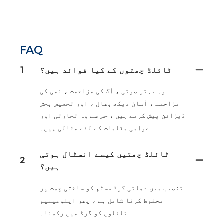
FAQ
ٹائلڈ چھتوں کے کیا فوائد ہیں؟
1
وہ بہتر صوتی ، آگ کی مزاحمت ، نمی کی
مزاحمت ، آسان دیکھ بھال ، اور تخصیص بخش
ڈیزائن پیش کرتے ہیں ، جس سے وہ تجارتی اور
عوامی مقامات کے لئے مثالی ہیں۔
ٹائلڈ چھتیں کیسے انسٹال ہوتی
2
ہیں؟
تنصیب میں دھاتی گرڈ سسٹم کو ساختی چھت پر
محفوظ کرنا شامل ہے ، پھر ایلومینیم
ٹائلوں کو گرڈ میں رکھنا۔