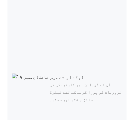
لچکدار تخصیص
آپ کے ڈیزائن اور کارکردگی کی
ضروریات کو پورا کرنے کے لئے ٹیلرڈ
سائز ، ختم اور سسٹم۔