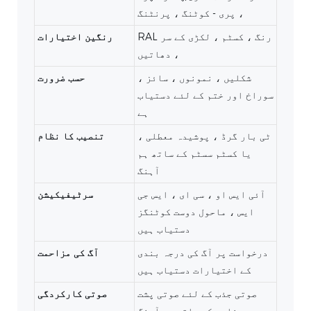
، پری - کوٹنگ ، پرنٹنگ
RAL رنگ ، کسٹم ، لکڑی کے سر
رنگین اختیارات
، دھاتیں
شکلیں ، نمونوں ، سائز ،
حسب ضرورت
سوراخ اور ختم کے لئے دستیاب
ہے
ٹی بار گرڈ ، پوشیدہ معطلی ،
تنصیب کا نظام
یا کسٹم سسٹم کے ساتھ ہم
آہنگ
آئی ایس او ، سی ای ، ایس جی
سرٹیفیکیشن
ایس ، ماحول دوست کوٹنگز
دستیاب ہیں
درخواست پر آگ کی درجہ بندی
آگ کی مزاحمت
کے اختیارات دستیاب ہیں
صوتی جذب کے لئے صوتی پشت
صوتی کارکردگی
پناہی کے ساتھ ہم آہنگ