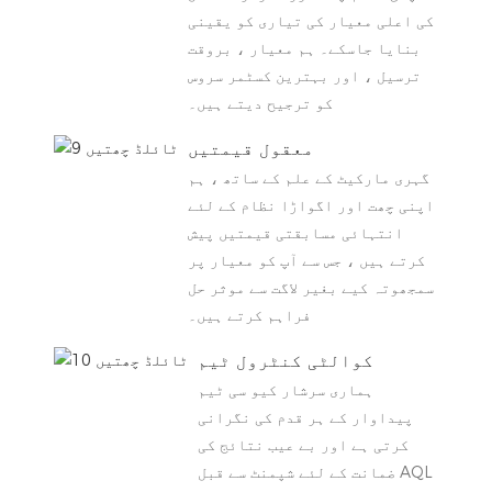
کی اعلی معیار کی تیاری کو یقینی
بنایا جاسکے۔ ہم معیار ، بروقت
ترسیل ، اور بہترین کسٹمر سروس
کو ترجیح دیتے ہیں۔
معقول قیمتیں
گہری مارکیٹ کے علم کے ساتھ ، ہم
اپنی چھت اور اگواڑا نظام کے لئے
انتہائی مسابقتی قیمتیں پیش
کرتے ہیں ، جس سے آپ کو معیار پر
سمجھوتہ کیے بغیر لاگت سے موثر حل
فراہم کرتے ہیں۔
کوالٹی کنٹرول ٹیم
ہماری سرشار کیو سی ٹیم
پیداوار کے ہر قدم کی نگرانی
کرتی ہے اور بے عیب نتائج کی
ضمانت کے لئے شپمنٹ سے قبل AQL