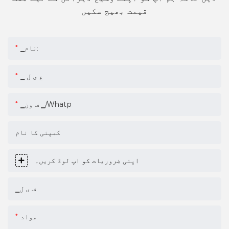
قیمت بھیج سکیں
▁نام:
▁ ع ی ل
▁ف ون ▁/whatp
کمپنی کا نام
اپنی ضروریات کو اپ لوڈ کریں۔
▁ف ی ل
مواد