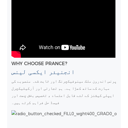
WHY CHOOSE PRANCE?
انجنیئر ایکسی لینس
پرنس اندرون ملک مینوفیکچرنگ اور ثابت شدہ منصوبے کی
مہارت کے ساتھ کھڑا ہے۔ ہم تجارتی اور آرکیٹیکچرل
ایپلی کیشنز کے لئے قابل اعتماد ، تخصیص بخش چھت اور
فیسڈ حل فراہم کرتے ہیں۔