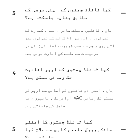
کیا ٹائلڈ چھتوں کو اپنی مرضی کے
3
مطابق بنایا جاسکتا ہے؟
ہاں ، ٹائلیں مختلف سائز ، ختم ، کنارے کے
نمونوں ， اور سوراخ کرنے کے نمونوں میں
آتی ہیں ، جس سے حسب ضرورت داخلہ ڈیزائن کی
ترجیحات سے ملنے کی اجازت ہوتی ہے۔
کیا ٹائلڈ چھتوں کے اوپر افادیت
4
تک رسائی ممکن ہے؟
ہاں ، انفرادی ٹائلوں کو آسانی سے اوپر کی
وائرنگ ، پائپوں ، یا HVAC سسٹم تک رسائی
حاصل کی جاسکتی ہے۔
کیا ٹائلڈ چھتوں کا اینٹی
مائکروبیل ملعمع کاری سے علاج کیا
5
جاسکتا ہے؟