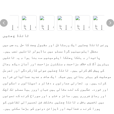
ٹائلڈ چھتیں
پرنس ٹائلڈ چھتیں ایک ورسٹائل اور مقبول چھت کا حل ہے جس میں
معطل ایلومینیم گرڈ سسٹم میں ماڈیولر ٹائلیں نصب ہیں۔
پائیدار ، ہلکا پھلکا ایلومینیم سے بنا ہوا ، یہ ٹائلیں
بہترین آگ کے خلاف مزاحمت ، سنکنرن مزاحمت اور آسان دیکھ بھال
کی پیش کش کرتی ہیں۔ ٹائلڈ چھتیں صوتی کارکردگی اور تھرمل
موصلیت کو بہتر بناتی ہیں جبکہ ایک صاف ، جدید جمالیاتی فراہم
کرتے ہیں۔ وہ تجارتی عمارتوں ، دفاتر ، اسپتالوں ، اسکولوں
اور خوردہ جگہوں کے لئے مثالی ہیں جہاں اوور ہیڈ سسٹم تک لچک
اور رسائ ضروری ہیں۔ سائز ، ختم ، اور سوراخ کرنے کے نمونوں
میں تخصیص بخش ، ٹائلڈ چھتیں مختلف فن تعمیراتی تقاضوں کو
پورا کرنے ، فعالیت اور ڈیزائن دونوں کو بڑھا سکتی ہیں۔