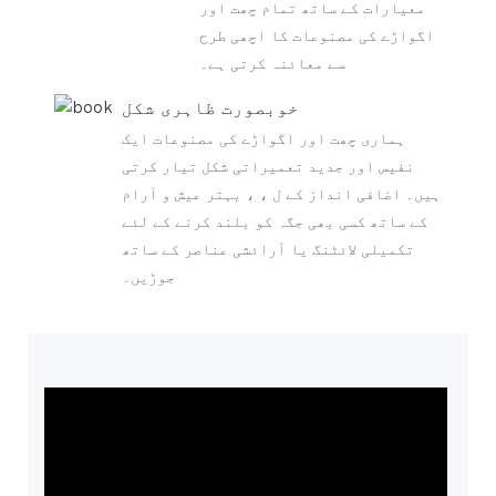
معیارات کے ساتھ تمام چھت اور
اگواڑے کی مصنوعات کا اچھی طرح
سے معائنہ کرتی ہے۔
خوبصورت ظاہری شکل
ہماری چھت اور اگواڑے کی مصنوعات ایک
نفیس اور جدید تعمیراتی شکل تیار کرتی
ہیں۔ اضافی انداز کے ل ، ، بہتر عیش و آرام
کے ساتھ کسی بھی جگہ کو بلند کرنے کے لئے
تکمیلی لائٹنگ یا آرائشی عناصر کے ساتھ
جوڑیں۔