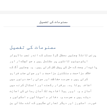
مصنوعات کی تفصیل
مصنوعات کی تفصیل
پرنس ٹائلڈ چھتیں معطل گرڈ سسٹم کے اندر نصب ماڈیولر
ایلومینیم ٹائلوں پر مشتمل ہیں ، جو لچکدار اور
پائیدار چھت کے حل کی پیش کش کرتی ہیں۔ یہ چھتیں آگ کے
خلاف مزاحمت ، سنکنرن مزاحمت ، اور صوتی جذب فراہم
کرتی ہیں ، جس سے حفاظت اور صوتی راحت دونوں میں
اضافہ ہوتا ہے۔ برقرار رکھنے اور انسٹال کرنے میں
آسان ، وہ اوور ہیڈ افادیت تک آسان رسائی کی اجازت
دیتے ہیں ، جس سے وہ دفاتر ، اسپتالوں ، اسکولوں ،
خوردہ اسٹورز اور دیگر تجارتی جگہوں کے لئے مثالی بن