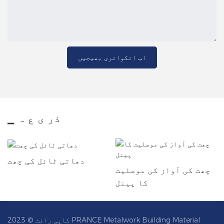
اب انکوائری بھیجیں
▁ ذر ی ع ہ
دھاتی ٹائل کی چھت
چھت کی آواز کی موصلیت
کا پینل
کاپی رائٹ © 2023 PRANCE Metalwork Building Material