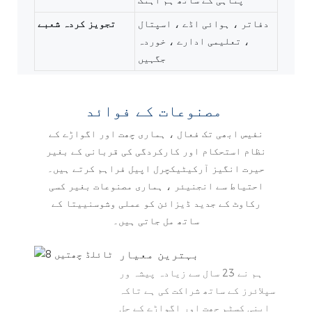
دفاتر ، ہوائی اڈے ، اسپتال
تجویز کردہ شعبے
، تعلیمی ادارے ، خوردہ
جگہیں
مصنوعات کے فوائد
نفیس ابھی تک فعال ، ہماری چھت اور اگواڑے کے
نظام استحکام اور کارکردگی کی قربانی کے بغیر
حیرت انگیز آرکیٹیکچرل اپیل فراہم کرتے ہیں۔
احتیاط سے انجنیئر ، ہماری مصنوعات بغیر کسی
رکاوٹ کے جدید ڈیزائن کو عملی وشوسنییتا کے
ساتھ مل جاتی ہیں۔
بہترین معیار
ہم نے 23 سال سے زیادہ پیشہ ور
سپلائرز کے ساتھ شراکت کی ہے تاکہ
اپنی کسٹم چھت اور اگواڑے کے حل