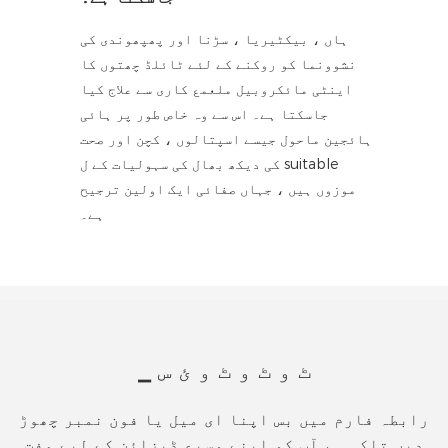
ہاں ، بیکٹیریا ، سڑنا اور پھپھوندی کی
نشوونما کو روکنے کے لئے ٹائلڈ چھتوں کا
اینٹی مائکروبیل ملعمع کاری سے علاج کیا
جاسکتا ہے۔ اس سے وہ خاص طور پر ہائی
ہائجین ماحول جیسے اسپتالوں ، کچن اور صحت
کی دیکھ بھال کی سہولیات کے ل suitable
موزوں ہیں ، جہاں صفائی ایک اولین ترجیح
ہے۔
▁ ٹ و ٹ و ٹ و ئ س
رابطہ فارم میں بس اپنا ای میل یا فون نمبر چھوڑ
دیں تاکہ ہم آپ کو اپنے وسیع ڈیزائن کے لیے مفت