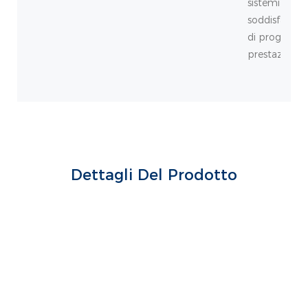
sistemi su m
soddisfare i r
di progettaz
prestazioni.
Dettagli Del Prodotto