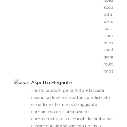
ispeziona
accuratame
tutti i prodo
per soffitto 
facciata con
standard A
prima della
spedizione 
garantire
risultati
impeccabili.
Aspetto Elegante
I nostri prodotti per soffitto e facciata
creano un look architettonico sofisticato
e moderno. Per uno stile aggiunto,
combinarsi con illuminazione
complementare o elementi decorativi per
elevare qualsiasi spazio con un lusso