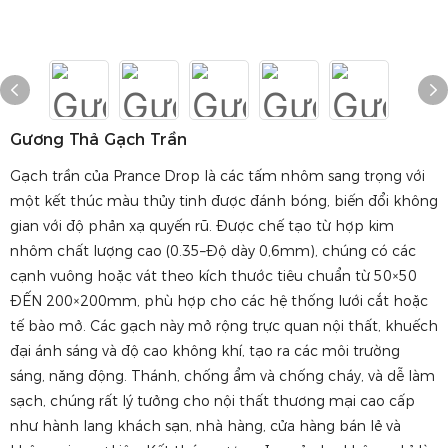
Gương Thả Gạch Trần
Gạch trần của Prance Drop là các tấm nhôm sang trọng với
một kết thúc màu thủy tinh được đánh bóng, biến đổi không
gian với độ phản xạ quyến rũ. Được chế tạo từ hợp kim
nhôm chất lượng cao (0.35–Độ dày 0,6mm), chúng có các
cạnh vuông hoặc vát theo kích thước tiêu chuẩn từ 50×50
ĐẾN 200×200mm, phù hợp cho các hệ thống lưới cắt hoặc
tế bào mở. Các gạch này mở rộng trực quan nội thất, khuếch
đại ánh sáng và độ cao không khí, tạo ra các môi trường
sáng, năng động. Thánh, chống ẩm và chống cháy, và dễ làm
sạch, chúng rất lý tưởng cho nội thất thương mại cao cấp
như hành lang khách sạn, nhà hàng, cửa hàng bán lẻ và