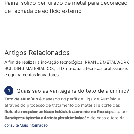
Painel sólido perfurado de metal para decoração
de fachada de edifício externo
Artigos Relacionados
A fim de realizar a inovação tecnológica, PRANCE METALWORK
BUILDING MATERIAL CO., LTD introduziu técnicos profissionais
e equipamentos inovadores
Quais são as vantagens do teto de alumínio?
1
Teto de alumínio
é baseado no perfil de Liga de Alumínio e
através do processo de tratamento do material e corte das
bordas e depois moldagem. O teto de alumínio é composto por
Rolo de revestimento de tetos de alumínio na Rússia
dois tipos, teto de alumínio para decoração de casa e teto de
Grades suspensas de teto de alumínio
alumínio para decoração arquitetônica.
Coloque no teto de alumínio popular teto pintado com custo
consulte Mais informação
O teto de alumínio para decoração de casa é baseado em
de quilha