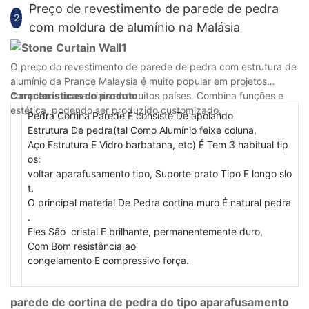
apenas duas séries, que são rolantes e esfregadas. Juntamente
Tetos de alumínio com revestimento de poliéster na Malásia
Preço de revestimento de parede de pedra
2
com o rápido desenvolvimento, não…Hoje em dia, eles são
com moldura de alumínio na Malásia
muitos tipos de teto de alumínio para decoração de casa.
Vários tipos de processamento foram adicionados à decoração,
como transferência térmica, impressão com tinta, superfície
O preço do revestimento de parede de pedra com estrutura de
espelhada e impressão 3D, tornando-se os estilos mais
alumínio da Prance Malaysia é muito popular em projetos
populares para decoração de teto de alumínio. O uso de
complexos comerciais em muitos países. Combina funções e
Características do produto:
diferentes estilos de impressão no teto e a durabilidade dos
estética, podendo ser produzido customizado.
Pedra Cortina Parede É consiste De apoiando
produtos tem conquistado o reconhecimento do mercado.
Estrutura De pedra(tal Como Alumínio feixe coluna,
O teto de alumínio arquitetônico é normalmente processado
Aço Estrutura E Vidro barbatana, etc) É Tem 3 habitual tip
com revestimento laminado, revestimento de película e
os:
revestimento esfregante, esses tipos de tratamento de
voltar aparafusamento tipo, Suporte prato Tipo E longo slo
superfície. O estilo das superfícies é elegante e a cor utilizada
t.
principalmente é o branco. Além disso, a cor branca é a mais
O principal material De Pedra cortina muro É natural pedra
utilizada em forros arquitetônicos de alumínio. O revestimento é
.
a chave para o comprador quando ele compra o Teto de
Eles São cristal E brilhante, permanentemente duro,
Alumínio. A qualidade e garantia da cor do revestimento é a
Com Bom resistência ao
principal consideração e a durabilidade é a chave para o
congelamento E compressivo força.
comprador.
As vantagens do teto de alumínio
parede de cortina de pedra do tipo aparafusamento
1. A alta qualidade do revestimento do teto.
O teto de alumínio