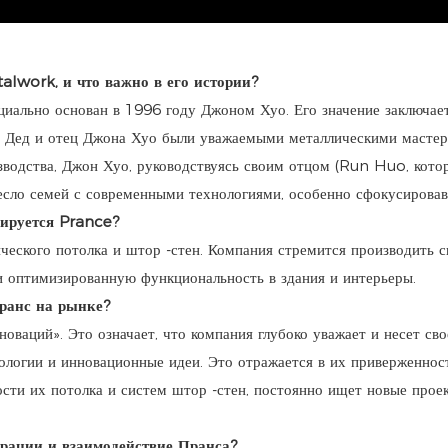
alwork, и что важно в его истории?
льно основан в 1996 году Джоном Хуо. Его значение заключает
 Дед и отец Джона Хуо были уважаемыми металлическими мастера
изводства, Джон Хуо, руководствуясь своим отцом (Run Huo, ко
месло семей с современными технологиями, особенно сфокусирова
зируется Prance?
ческого потолка и штор -стен. Компания стремится производить с
и оптимизированную функциональность в здания и интерьеры.
Пранс на рынке?
оваций». Это означает, что компания глубоко уважает и несет сво
ологии и инновационные идеи. Это отражается в их приверженност
сти их потолка и систем штор -стен, постоянно ищет новые прое
ерации и взаимодействие Пранса?