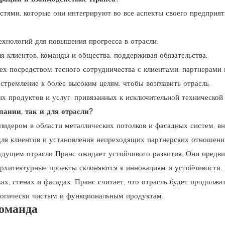
тями, которые они интегрируют во все аспекты своего предприят
хнологий для повышения прогресса в отрасли.
я клиентов, команды и общества, поддерживая обязательства.
ех посредством тесного сотрудничества с клиентами, партнерами 
стремление к более высоким целям, чтобы возглавить отрасль.
х продуктов и услуг, привязанных к исключительной технической 
пании, так и для отрасли?
лидером в области металлических потолков и фасадных систем, вн
ля клиентов и установления непреходящих партнерских отношени
будущем отрасли Пранс ожидает устойчивого развития. Они предв
 архитектурные проекты склоняются к инновациям и устойчивости.
х, стенах и фасадах. Пранс считает, что отрасль будет продолжа
логически чистым и функциональным продуктам.
оманда