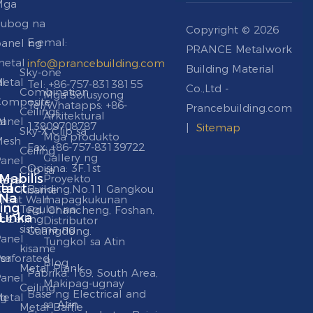
Mga
hubog na
Copyright © 2026
E-emal:
anel ng
PRANCE Metalwork
etal
info@prancebuilding.com
Building Material
Sky-one
al
etal
Tel: +86-757-83138155
Co.,Ltd -
Combination
Mga Solusyong
n
omposite
Tel/Whatapps: +86-
Prancebuilding.com
Ceilings
Arkitektural
al
anel
13809708787
|
Sitemap
Sky-X Clip sa
Mga produkto
Mesh
Fax: +86-757-83139722
Ceiling
Gallery ng
anel
Opisina: 3F.1st
Clip sa
Mabilis
Proyekto
an
etal
tact
al
Building,No.11 Gangkou
Kisame
Na
reat Wall
mapagkukunan
o
ling
Tegular na
Rd, Chancheng, Foshan,
Linka
nce
t Ceiling
Distributor
sistema ng
Guangdong.
anel
Tungkol sa Atin
kisame
 sa
erforated
Blog
Metal Plank
Pabrika: 169, South Area,
anel
Makipag-ugnay
Ceiling
Base ng Electrical and
ng
etal
sa Atin
Metal Baffle