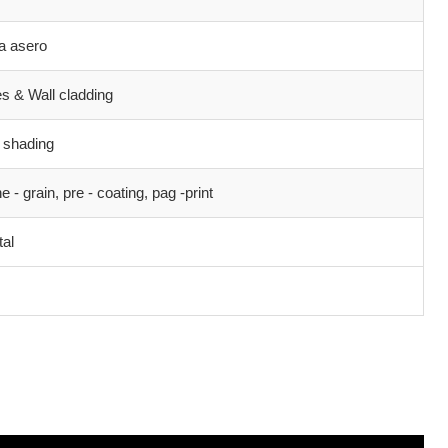
a asero
s & Wall cladding
 shading
 grain, pre - coating, pag -print
tal