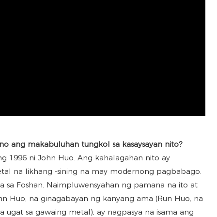
 ano ang makabuluhan tungkol sa kasaysayan nito?
ong 1996 ni John Huo. Ang kahalagahan nito ay
tal na likhang -sining na may modernong pagbabago.
a sa Foshan. Naimpluwensyahan ng pamana na ito at
ohn Huo, na ginagabayan ng kanyang ama (Run Huo, na
 na ugat sa gawaing metal), ay nagpasya na isama ang