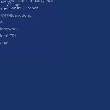
Electronic lndustry, Baini,
arving
Ceiling
Sanshui, Foshan,
anel
spesyal
Guangdong.
na
etalwork
etal TRI
anel