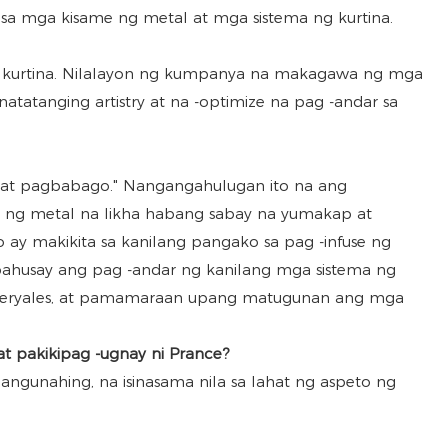
sa mga kisame ng metal at mga sistema ng kurtina.
ng kurtina. Nilalayon ng kumpanya na makagawa ng mga
natatanging artistry at na -optimize na pag -andar sa
n at pagbabago." Nangangahulugan ito na ang
 ng metal na likha habang sabay na yumakap at
y makikita sa kanilang pangako sa pag -infuse ng
apahusay ang pag -andar ng kanilang mga sistema ng
ateryales, at pamamaraan upang matugunan ang mga
 pakikipag -ugnay ni Prance?
unahing, na isinasama nila sa lahat ng aspeto ng