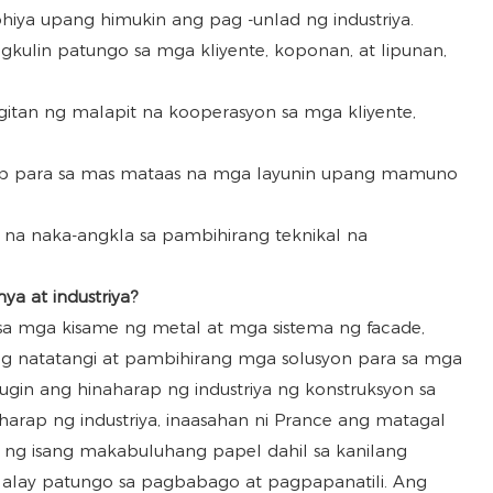
iya upang himukin ang pag -unlad ng industriya.
ulin patungo sa mga kliyente, koponan, at lipunan,
tan ng malapit na kooperasyon sa mga kliyente,
ap para sa mas mataas na mga layunin upang mamuno
 na naka-angkla sa pambihirang teknikal na
a at industriya?
sa mga kisame ng metal at mga sistema ng facade,
natatangi at pambihirang mga solusyon para sa mga
gin ang hinaharap ng industriya ng konstruksyon sa
rap ng industriya, inaasahan ni Prance ang matagal
 ng isang makabuluhang papel dahil sa kanilang
alalay patungo sa pagbabago at pagpapanatili. Ang