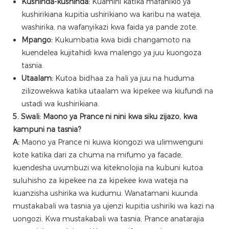
Kushinda-kushinda:
Kuamini katika mafanikio ya
kushirikiana kupitia ushirikiano wa karibu na wateja,
washirika, na wafanyikazi kwa faida ya pande zote.
Mpango:
Kukumbatia kwa bidii changamoto na
kuendelea kujitahidi kwa malengo ya juu kuongoza
tasnia.
Utaalam:
Kutoa bidhaa za hali ya juu na huduma
zilizowekwa katika utaalam wa kipekee wa kiufundi na
ustadi wa kushirikiana.
5. Swali: Maono ya Prance ni nini kwa siku zijazo, kwa
kampuni na tasnia?
A:
Maono ya Prance ni kuwa kiongozi wa ulimwenguni
kote katika dari za chuma na mifumo ya facade,
kuendesha uvumbuzi wa kiteknolojia na kubuni kutoa
suluhisho za kipekee na za kipekee kwa wateja na
kuanzisha ushirika wa kudumu. Wanatamani kuunda
mustakabali wa tasnia ya ujenzi kupitia ushiriki wa kazi na
uongozi. Kwa mustakabali wa tasnia, Prance anatarajia