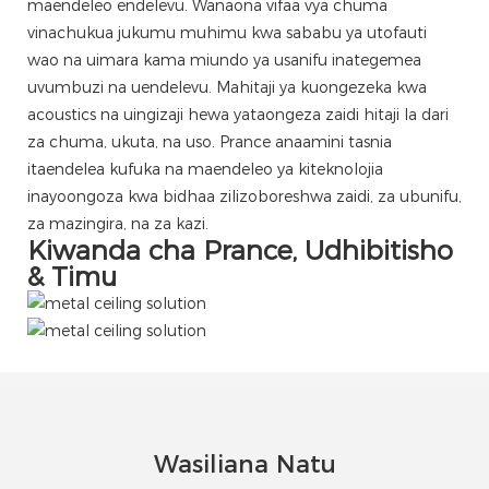
maendeleo endelevu. Wanaona vifaa vya chuma
vinachukua jukumu muhimu kwa sababu ya utofauti
wao na uimara kama miundo ya usanifu inategemea
uvumbuzi na uendelevu. Mahitaji ya kuongezeka kwa
acoustics na uingizaji hewa yataongeza zaidi hitaji la dari
za chuma, ukuta, na uso. Prance anaamini tasnia
itaendelea kufuka na maendeleo ya kiteknolojia
inayoongoza kwa bidhaa zilizoboreshwa zaidi, za ubunifu,
za mazingira, na za kazi.
Kiwanda cha Prance, Udhibitisho
& Timu
Wasiliana Natu