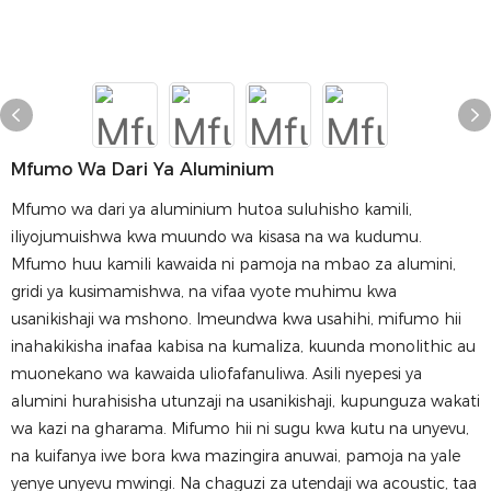
Mfumo Wa Dari Ya Aluminium
Mfumo wa dari ya aluminium hutoa suluhisho kamili,
iliyojumuishwa kwa muundo wa kisasa na wa kudumu.
Mfumo huu kamili kawaida ni pamoja na mbao za alumini,
gridi ya kusimamishwa, na vifaa vyote muhimu kwa
usanikishaji wa mshono. Imeundwa kwa usahihi, mifumo hii
inahakikisha inafaa kabisa na kumaliza, kuunda monolithic au
muonekano wa kawaida uliofafanuliwa. Asili nyepesi ya
alumini hurahisisha utunzaji na usanikishaji, kupunguza wakati
wa kazi na gharama. Mifumo hii ni sugu kwa kutu na unyevu,
na kuifanya iwe bora kwa mazingira anuwai, pamoja na yale
yenye unyevu mwingi. Na chaguzi za utendaji wa acoustic, taa