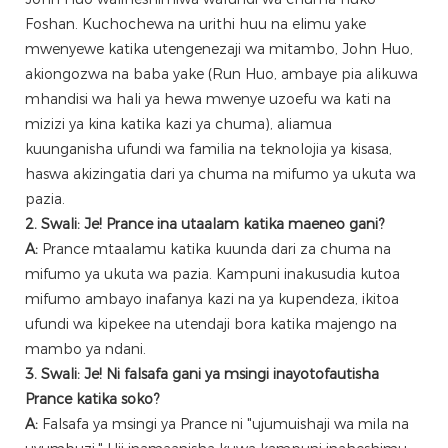
Foshan. Kuchochewa na urithi huu na elimu yake
mwenyewe katika utengenezaji wa mitambo, John Huo,
akiongozwa na baba yake (Run Huo, ambaye pia alikuwa
mhandisi wa hali ya hewa mwenye uzoefu wa kati na
mizizi ya kina katika kazi ya chuma), aliamua
kuunganisha ufundi wa familia na teknolojia ya kisasa,
haswa akizingatia dari ya chuma na mifumo ya ukuta wa
pazia.
2. Swali: Je! Prance ina utaalam katika maeneo gani?
A:
Prance mtaalamu katika kuunda dari za chuma na
mifumo ya ukuta wa pazia. Kampuni inakusudia kutoa
mifumo ambayo inafanya kazi na ya kupendeza, ikitoa
ufundi wa kipekee na utendaji bora katika majengo na
mambo ya ndani.
3. Swali: Je! Ni falsafa gani ya msingi inayotofautisha
Prance katika soko?
A:
Falsafa ya msingi ya Prance ni "ujumuishaji wa mila na