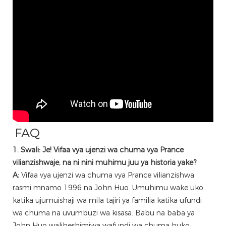
FAQ
1. Swali: Je! Vifaa vya ujenzi wa chuma vya Prance
vilianzishwaje, na ni nini muhimu juu ya historia yake?
A:
Vifaa vya ujenzi wa chuma vya Prance vilianzishwa
rasmi mnamo 1996 na John Huo. Umuhimu wake uko
katika ujumuishaji wa mila tajiri ya familia katika ufundi
wa chuma na uvumbuzi wa kisasa. Babu na baba ya
John Huo waliheshimiwa wafundi wa chuma huko