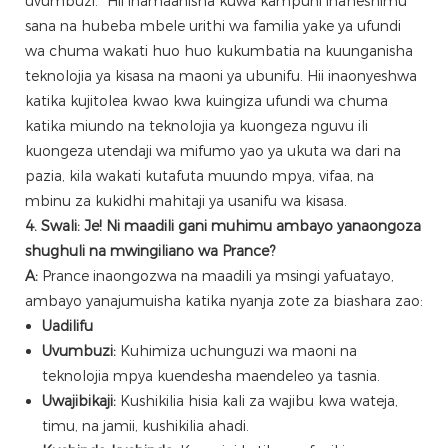
uvumbuzi." Hii inamaanisha kuwa kampuni inaheshimu
sana na hubeba mbele urithi wa familia yake ya ufundi
wa chuma wakati huo huo kukumbatia na kuunganisha
teknolojia ya kisasa na maoni ya ubunifu. Hii inaonyeshwa
katika kujitolea kwao kwa kuingiza ufundi wa chuma
katika miundo na teknolojia ya kuongeza nguvu ili
kuongeza utendaji wa mifumo yao ya ukuta wa dari na
pazia, kila wakati kutafuta muundo mpya, vifaa, na
mbinu za kukidhi mahitaji ya usanifu wa kisasa.
4. Swali: Je! Ni maadili gani muhimu ambayo yanaongoza
shughuli na mwingiliano wa Prance?
A:
Prance inaongozwa na maadili ya msingi yafuatayo,
ambayo yanajumuisha katika nyanja zote za biashara zao:
Uadilifu
Uvumbuzi:
Kuhimiza uchunguzi wa maoni na
teknolojia mpya kuendesha maendeleo ya tasnia.
Uwajibikaji:
Kushikilia hisia kali za wajibu kwa wateja,
timu, na jamii, kushikilia ahadi.