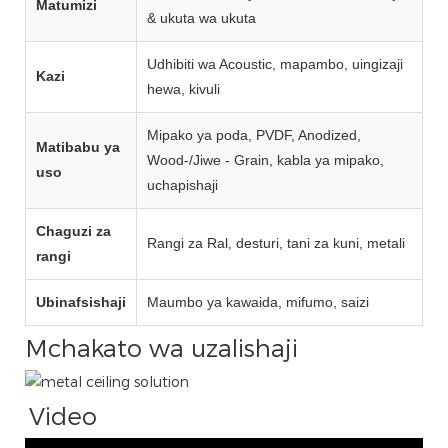
Matumizi
& ukuta wa ukuta
Udhibiti wa Acoustic, mapambo, uingizaji
Kazi
hewa, kivuli
Mipako ya poda, PVDF, Anodized,
Matibabu ya
Wood‑/Jiwe - Grain, kabla ya mipako,
uso
uchapishaji
Chaguzi za
Rangi za Ral, desturi, tani za kuni, metali
rangi
Ubinafsishaji
Maumbo ya kawaida, mifumo, saizi
Mchakato wa uzalishaji
Video