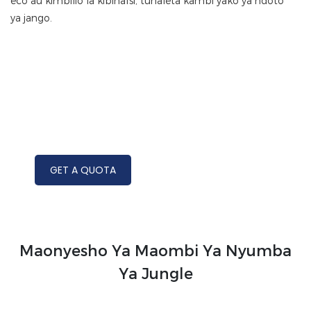
eco au kimbilio la kibinafsi, tunaleta kambi yako ya ndoto
ya jango.
GET A QUOTA
Maonyesho Ya Maombi Ya Nyumba
Ya Jungle