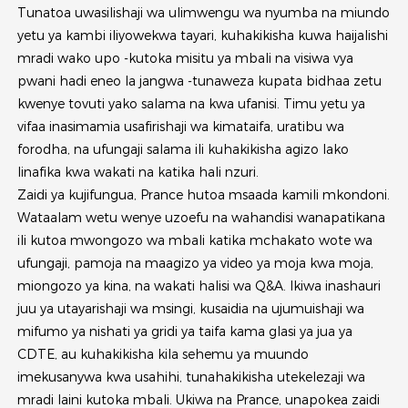
Tunatoa uwasilishaji wa ulimwengu wa nyumba na miundo
yetu ya kambi iliyowekwa tayari, kuhakikisha kuwa haijalishi
mradi wako upo -kutoka misitu ya mbali na visiwa vya
pwani hadi eneo la jangwa -tunaweza kupata bidhaa zetu
kwenye tovuti yako salama na kwa ufanisi. Timu yetu ya
vifaa inasimamia usafirishaji wa kimataifa, uratibu wa
forodha, na ufungaji salama ili kuhakikisha agizo lako
linafika kwa wakati na katika hali nzuri.
Zaidi ya kujifungua, Prance hutoa msaada kamili mkondoni.
Wataalam wetu wenye uzoefu na wahandisi wanapatikana
ili kutoa mwongozo wa mbali katika mchakato wote wa
ufungaji, pamoja na maagizo ya video ya moja kwa moja,
miongozo ya kina, na wakati halisi wa Q&A. Ikiwa inashauri
juu ya utayarishaji wa msingi, kusaidia na ujumuishaji wa
mifumo ya nishati ya gridi ya taifa kama glasi ya jua ya
CDTE, au kuhakikisha kila sehemu ya muundo
imekusanywa kwa usahihi, tunahakikisha utekelezaji wa
mradi laini kutoka mbali. Ukiwa na Prance, unapokea zaidi