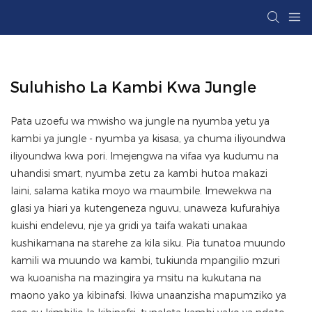
Suluhisho La Kambi Kwa Jungle
Pata uzoefu wa mwisho wa jungle na nyumba yetu ya
kambi ya jungle - nyumba ya kisasa, ya chuma iliyoundwa
iliyoundwa kwa pori. Imejengwa na vifaa vya kudumu na
uhandisi smart, nyumba zetu za kambi hutoa makazi
laini, salama katika moyo wa maumbile. Imewekwa na
glasi ya hiari ya kutengeneza nguvu, unaweza kufurahiya
kuishi endelevu, nje ya gridi ya taifa wakati unakaa
kushikamana na starehe za kila siku. Pia tunatoa muundo
kamili wa muundo wa kambi, tukiunda mpangilio mzuri
wa kuoanisha na mazingira ya msitu na kukutana na
maono yako ya kibinafsi. Ikiwa unaanzisha mapumziko ya