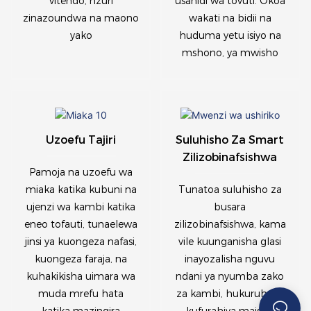
vitendo, nzuri
usanidi wa tovuti. Okoa
zinazoundwa na maono
wakati na bidii na
yako
huduma yetu isiyo na
mshono, ya mwisho
Uzoefu Tajiri
Suluhisho Za Smart
Zilizobinafsishwa
Pamoja na uzoefu wa
miaka katika kubuni na
Tunatoa suluhisho za
ujenzi wa kambi katika
busara
eneo tofauti, tunaelewa
zilizobinafsishwa, kama
jinsi ya kuongeza nafasi,
vile kuunganisha glasi
kuongeza faraja, na
inayozalisha nguvu
kuhakikisha uimara wa
ndani ya nyumba zako
muda mrefu hata
za kambi, hukuruhusu