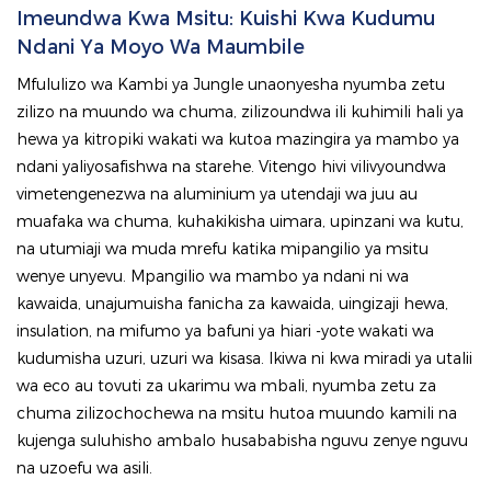
anga
Imeundwa Kwa Msitu: Kuishi Kwa Kudumu
Ndani Ya Moyo Wa Maumbile
Mfululizo wa Kambi ya Jungle unaonyesha nyumba zetu
zilizo na muundo wa chuma, zilizoundwa ili kuhimili hali ya
hewa ya kitropiki wakati wa kutoa mazingira ya mambo ya
ndani yaliyosafishwa na starehe. Vitengo hivi vilivyoundwa
vimetengenezwa na aluminium ya utendaji wa juu au
muafaka wa chuma, kuhakikisha uimara, upinzani wa kutu,
na utumiaji wa muda mrefu katika mipangilio ya msitu
wenye unyevu. Mpangilio wa mambo ya ndani ni wa
kawaida, unajumuisha fanicha za kawaida, uingizaji hewa,
insulation, na mifumo ya bafuni ya hiari -yote wakati wa
kudumisha uzuri, uzuri wa kisasa. Ikiwa ni kwa miradi ya utalii
wa eco au tovuti za ukarimu wa mbali, nyumba zetu za
chuma zilizochochewa na msitu hutoa muundo kamili na
kujenga suluhisho ambalo husababisha nguvu zenye nguvu
na uzoefu wa asili.