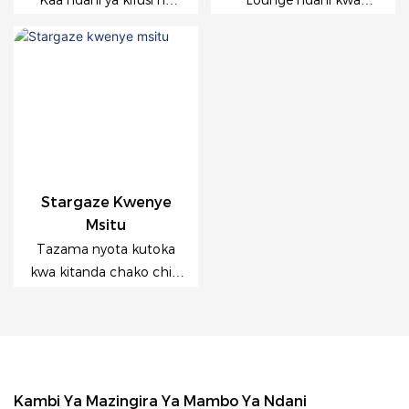
Kaa ndani ya kifusi na
Lounge ndani kwa
ufurahie mtazamo
mtazamo wa ziwa, au
mzuri wa ziwa 180 °
toka nje kuvua samaki
kupitia madirisha ya
karibu na maji-kabati hii
paneli -bora kwa
ya mtindo wa kuni
kahawa ya jua, usomaji
huleta faraja na utulivu
wa utulivu, au tafakari za
pamoja.
jua.
Stargaze Kwenye
Msitu
Tazama nyota kutoka
kwa kitanda chako chini
ya paa la wazi la dome,
wakati umezungukwa
na sauti za msituni -
mapazia ya ubinafsi
hutoa amani bila kukosa
Kambi Ya Mazingira Ya Mambo Ya Ndani