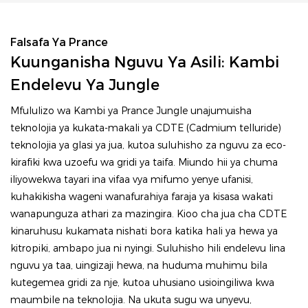
Falsafa Ya Prance
Kuunganisha Nguvu Ya Asili: Kambi
Endelevu Ya Jungle
Mfululizo wa Kambi ya Prance Jungle unajumuisha
teknolojia ya kukata-makali ya CDTE (Cadmium telluride)
teknolojia ya glasi ya jua, kutoa suluhisho za nguvu za eco-
kirafiki kwa uzoefu wa gridi ya taifa. Miundo hii ya chuma
iliyowekwa tayari ina vifaa vya mifumo yenye ufanisi,
kuhakikisha wageni wanafurahiya faraja ya kisasa wakati
wanapunguza athari za mazingira. Kioo cha jua cha CDTE
kinaruhusu kukamata nishati bora katika hali ya hewa ya
kitropiki, ambapo jua ni nyingi. Suluhisho hili endelevu lina
nguvu ya taa, uingizaji hewa, na huduma muhimu bila
kutegemea gridi za nje, kutoa uhusiano usioingiliwa kwa
maumbile na teknolojia. Na ukuta sugu wa unyevu,