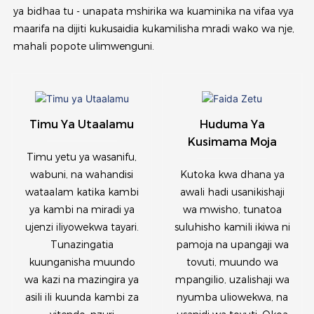
ya bidhaa tu - unapata mshirika wa kuaminika na vifaa vya
maarifa na dijiti kukusaidia kukamilisha mradi wako wa nje,
mahali popote ulimwenguni.
Timu Ya Utaalamu
Huduma Ya
Kusimama Moja
Timu yetu ya wasanifu,
wabuni, na wahandisi
Kutoka kwa dhana ya
wataalam katika kambi
awali hadi usanikishaji
ya kambi na miradi ya
wa mwisho, tunatoa
ujenzi iliyowekwa tayari.
suluhisho kamili ikiwa ni
Tunazingatia
pamoja na upangaji wa
kuunganisha muundo
tovuti, muundo wa
wa kazi na mazingira ya
mpangilio, uzalishaji wa
asili ili kuunda kambi za
nyumba uliowekwa, na