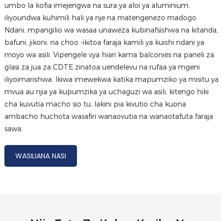
umbo la kofia imejengwa na sura ya aloi ya aluminium,
iliyoundwa kuhimili hali ya nje na matengenezo madogo.
Ndani, mpangilio wa wasaa unaweza kubinafsishwa na kitanda,
bafuni, jikoni, na choo -ikitoa faraja kamili ya kuishi ndani ya
moyo wa asili. Vipengele vya hiari kama balconies na paneli za
glasi za jua za CDTE zinatoa uendelevu na rufaa ya mgeni
iliyoimarishwa. Ikiwa imewekwa katika mapumziko ya misitu ya
mvua au njia ya kupumzika ya uchaguzi wa asili, kitengo hiki
cha kuvutia macho sio tu, lakini pia kivutio cha kuona
ambacho huchota wasafiri wanaovutia na wanaotafuta faraja
sawa.
WASILIANA NASI