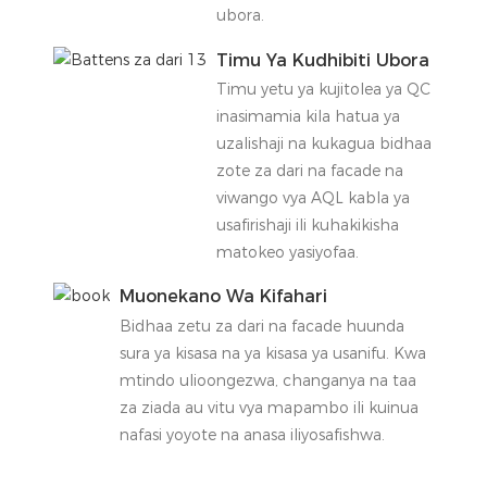
ubora.
Timu Ya Kudhibiti Ubora
Timu yetu ya kujitolea ya QC
inasimamia kila hatua ya
uzalishaji na kukagua bidhaa
zote za dari na facade na
viwango vya AQL kabla ya
usafirishaji ili kuhakikisha
matokeo yasiyofaa.
Muonekano Wa Kifahari
Bidhaa zetu za dari na facade huunda
sura ya kisasa na ya kisasa ya usanifu. Kwa
mtindo ulioongezwa, changanya na taa
za ziada au vitu vya mapambo ili kuinua
nafasi yoyote na anasa iliyosafishwa.