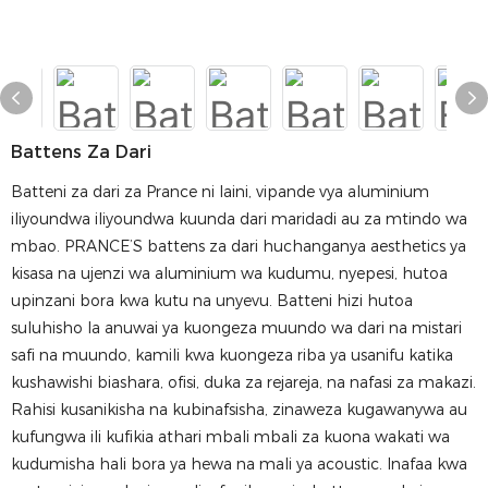
Battens Za Dari
Batteni za dari za Prance ni laini, vipande vya aluminium
iliyoundwa iliyoundwa kuunda dari maridadi au za mtindo wa
mbao. PRANCE’S battens za dari huchanganya aesthetics ya
kisasa na ujenzi wa aluminium wa kudumu, nyepesi, hutoa
upinzani bora kwa kutu na unyevu. Batteni hizi hutoa
suluhisho la anuwai ya kuongeza muundo wa dari na mistari
safi na muundo, kamili kwa kuongeza riba ya usanifu katika
kushawishi biashara, ofisi, duka za rejareja, na nafasi za makazi.
Rahisi kusanikisha na kubinafsisha, zinaweza kugawanywa au
kufungwa ili kufikia athari mbali mbali za kuona wakati wa
kudumisha hali bora ya hewa na mali ya acoustic. Inafaa kwa