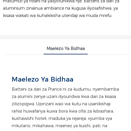
matumizi ya ndani na yaliyofunikwa nje, battens za dari za
aluminium zinainua ambiance na kugusa iliyosafishwa, ya
kisasa wakati wa kuhakikisha utendaji wa muda mrefu.
Maelezo Ya Bidhaa
Maelezo Ya Bidhaa
Batteni za dari za Prance ni za kudumu, nyembamba
za alumini zenye uzani iliyoundwa kwa dari za kisasa
zilizopigwa. Upinzani wao wa kutu na usanikishaji
rahisi huwafanya kuwa bora kwa ofisi za kibiashara,
kushawishi hoteli, maduka ya rejareja, vyumba vya
mkutano, mikahawa, maeneo ya kuishi, pati, na