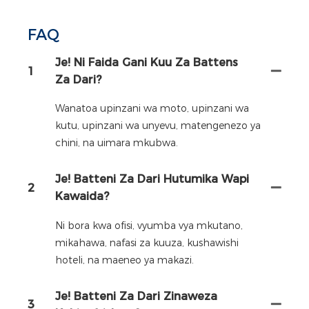
FAQ
Je! Ni Faida Gani Kuu Za Battens
1
Za Dari?
Wanatoa upinzani wa moto, upinzani wa
kutu, upinzani wa unyevu, matengenezo ya
chini, na uimara mkubwa.
Je! Batteni Za Dari Hutumika Wapi
2
Kawaida?
Ni bora kwa ofisi, vyumba vya mkutano,
mikahawa, nafasi za kuuza, kushawishi
hoteli, na maeneo ya makazi.
Je! Batteni Za Dari Zinaweza
3