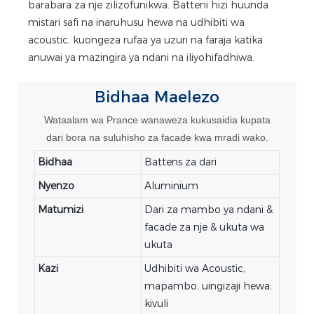
barabara za nje zilizofunikwa. Batteni hizi huunda
mistari safi na inaruhusu hewa na udhibiti wa
acoustic, kuongeza rufaa ya uzuri na faraja katika
anuwai ya mazingira ya ndani na iliyohifadhiwa.
Bidhaa
Maelezo
Wataalam wa Prance wanaweza kukusaidia kupata
dari bora na suluhisho za facade kwa mradi wako.
Bidhaa
Battens za dari
Nyenzo
Aluminium
Matumizi
Dari za mambo ya ndani &
facade za nje & ukuta wa
ukuta
Kazi
Udhibiti wa Acoustic,
mapambo, uingizaji hewa,
kivuli