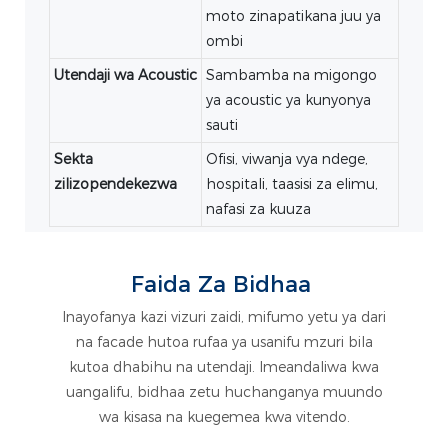
moto zinapatikana juu ya
ombi
Utendaji wa Acoustic
Sambamba na migongo
ya acoustic ya kunyonya
sauti
Sekta
Ofisi, viwanja vya ndege,
zilizopendekezwa
hospitali, taasisi za elimu,
nafasi za kuuza
Faida Za Bidhaa
Inayofanya kazi vizuri zaidi, mifumo yetu ya dari
na facade hutoa rufaa ya usanifu mzuri bila
kutoa dhabihu na utendaji. Imeandaliwa kwa
uangalifu, bidhaa zetu huchanganya muundo
wa kisasa na kuegemea kwa vitendo.