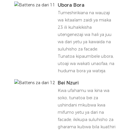
Ubora Bora
Tumeshirikiana na wauzaji
wa kitaalam zaidi ya miaka
23 ili kuhakikisha
utengenezaji wa hali ya juu
wa dari yetu ya kawaida na
suluhisho za facade.
Tunatoa kipaumbele ubora,
utoaji wa wakati unaofaa, na
huduma bora ya wateja.
Bei Nzuri
Kwa ufahamu wa kina wa
soko, tunatoa bei za
ushindani mkubwa kwa
mifumo yetu ya dari na
facade, ikikupa suluhisho za
gharama kubwa bila kuathiri