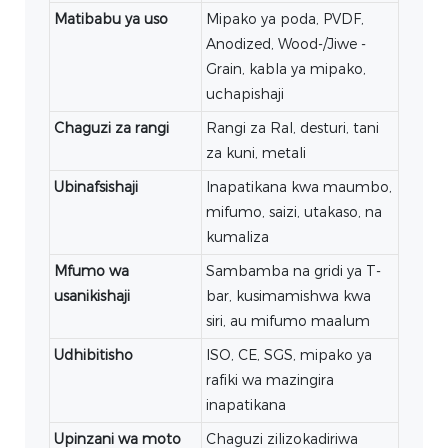
Matibabu ya uso
Mipako ya poda, PVDF,
Anodized, Wood‑/Jiwe -
Grain, kabla ya mipako,
uchapishaji
Chaguzi za rangi
Rangi za Ral, desturi, tani
za kuni, metali
Ubinafsishaji
Inapatikana kwa maumbo,
mifumo, saizi, utakaso, na
kumaliza
Mfumo wa
Sambamba na gridi ya T-
usanikishaji
bar, kusimamishwa kwa
siri, au mifumo maalum
Udhibitisho
ISO, CE, SGS, mipako ya
rafiki wa mazingira
inapatikana
Upinzani wa moto
Chaguzi zilizokadiriwa