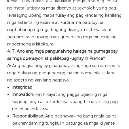
ideya. Ito ay makikita sa kanilang pangako sa pag -infuse
ng metal artistry sa mga disenyo at teknolohiya ng pag -
leveraging upang mapahusay ang pag -andar ng kanilang
mga sistema ng kisame at kurtina, na patuloy na
naghahanap ng mga bagong disenyo, materyales, at
pamamaraan upang matugunan ang mga hinihingi ng
modernong arkitektura.
4. T: Ano ang mga pangunahing halaga na gumagabay
sa mga operasyon at pakikipag -ugnay ni Prance?
A:
Ang pagsulong ay ginagabayan ng mga sumusunod na
mga halaga ng pangunahing, na isinasama nila sa lahat
ng aspeto ng kanilang negosyo:
Integridad
Innovation:
Hinihikayat ang paggalugad ng mga
bagong ideya at teknolohiya upang himukin ang pag -
unlad ng industriya.
Responsibilidad:
Ang paghawak ng isang malakas na
pakiramdam ng tungkulin patungo sa mga kliyente,