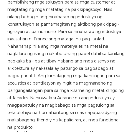
pambihirang mga solusyon para sa mga customer at
magtatag ng mga matatag na pakikipagsosyo. Nais
nilang hubugin ang hinaharap ng industriya ng
konstruksyon sa pamamagitan ng aktibong pakikipag -
ugnayan at pamumuno. Para sa hinaharap ng industriya,
inaasahan ni Prance ang matagal na pag -unlad.
Nahahanap nila ang mga materyales na metal na
naglalaro ng isang makabuluhang papel dahil sa kanilang
pagkakaiba -iba at tibay habang ang mga disenyo ng
arkitektura ay nakasalalay patungo sa pagbabago at
pagpapanatili. Ang lumalagong mga kahilingan para sa
acoustics at bentilasyon ay higit na magmaneho ng
pangangailangan para sa mga kisame ng metal, dingding,
at facades. Naniniwala si Acrance na ang industriya ay
magpapatuloy na magbabago sa mga pagsulong sa
teknolohiya na humahantong sa mas napapasadyang,
makabagong, friendly na kapaligiran, at mga functional
na produkto.