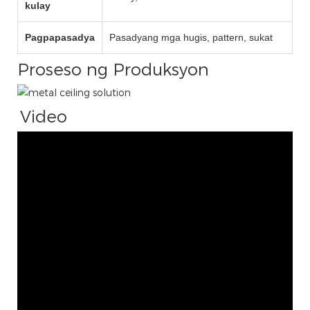
kulay
Pagpapasadya
Pasadyang mga hugis, pattern, sukat
Proseso ng Produksyon
Video