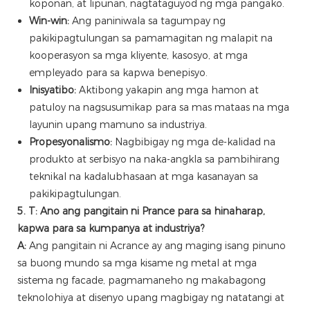
koponan, at lipunan, nagtataguyod ng mga pangako.
Win-win:
Ang paniniwala sa tagumpay ng
pakikipagtulungan sa pamamagitan ng malapit na
kooperasyon sa mga kliyente, kasosyo, at mga
empleyado para sa kapwa benepisyo.
Inisyatibo:
Aktibong yakapin ang mga hamon at
patuloy na nagsusumikap para sa mas mataas na mga
layunin upang mamuno sa industriya.
Propesyonalismo:
Nagbibigay ng mga de-kalidad na
produkto at serbisyo na naka-angkla sa pambihirang
teknikal na kadalubhasaan at mga kasanayan sa
pakikipagtulungan.
5. T: Ano ang pangitain ni Prance para sa hinaharap,
kapwa para sa kumpanya at industriya?
A:
Ang pangitain ni Acrance ay ang maging isang pinuno
sa buong mundo sa mga kisame ng metal at mga
sistema ng facade, pagmamaneho ng makabagong
teknolohiya at disenyo upang magbigay ng natatangi at