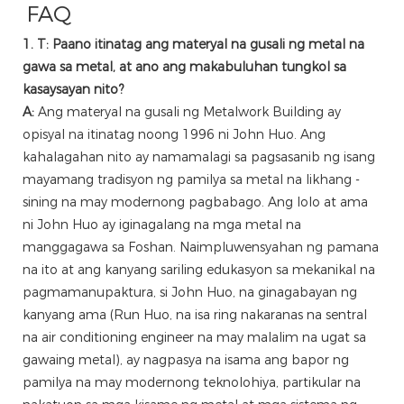
FAQ
1. T: Paano itinatag ang materyal na gusali ng metal na
gawa sa metal, at ano ang makabuluhan tungkol sa
kasaysayan nito?
A:
Ang materyal na gusali ng Metalwork Building ay
opisyal na itinatag noong 1996 ni John Huo. Ang
kahalagahan nito ay namamalagi sa pagsasanib ng isang
mayamang tradisyon ng pamilya sa metal na likhang -
sining na may modernong pagbabago. Ang lolo at ama
ni John Huo ay iginagalang na mga metal na
manggagawa sa Foshan. Naimpluwensyahan ng pamana
na ito at ang kanyang sariling edukasyon sa mekanikal na
pagmamanupaktura, si John Huo, na ginagabayan ng
kanyang ama (Run Huo, na isa ring nakaranas na sentral
na air conditioning engineer na may malalim na ugat sa
gawaing metal), ay nagpasya na isama ang bapor ng
pamilya na may modernong teknolohiya, partikular na