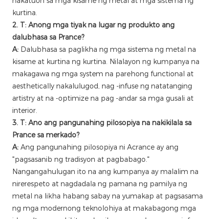
nakatuon sa mga kisame ng metal at mga sistema ng
kurtina.
2. T: Anong mga tiyak na lugar ng produkto ang
dalubhasa sa Prance?
A:
Dalubhasa sa paglikha ng mga sistema ng metal na
kisame at kurtina ng kurtina. Nilalayon ng kumpanya na
makagawa ng mga system na parehong functional at
aesthetically nakalulugod, nag -infuse ng natatanging
artistry at na -optimize na pag -andar sa mga gusali at
interior.
3. T: Ano ang pangunahing pilosopiya na nakikilala sa
Prance sa merkado?
A:
Ang pangunahing pilosopiya ni Acrance ay ang
"pagsasanib ng tradisyon at pagbabago."
Nangangahulugan ito na ang kumpanya ay malalim na
nirerespeto at nagdadala ng pamana ng pamilya ng
metal na likha habang sabay na yumakap at pagsasama
ng mga modernong teknolohiya at makabagong mga