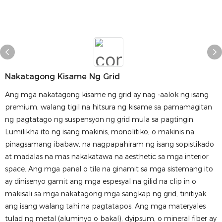
Nakatagong Kisame Ng Grid
Ang mga nakatagong kisame ng grid ay nag -aalok ng isang
premium, walang tigil na hitsura ng kisame sa pamamagitan
ng pagtatago ng suspensyon ng grid mula sa pagtingin.
Lumilikha ito ng isang makinis, monolitiko, o makinis na
pinagsamang ibabaw, na nagpapahiram ng isang sopistikado
at madalas na mas nakakatawa na aesthetic sa mga interior
space. Ang mga panel o tile na ginamit sa mga sistemang ito
ay dinisenyo gamit ang mga espesyal na gilid na clip in o
makisali sa mga nakatagong mga sangkap ng grid, tinitiyak
ang isang walang tahi na pagtatapos. Ang mga materyales
tulad ng metal (aluminyo o bakal), dyipsum, o mineral fiber ay