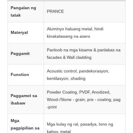
Pangalan ng
PRANCE
tatak
Aluminyo haluang metal, hindi
Materyal
kinakalawang na asero
Panloob na mga kisame & panlabas na
Paggamit
facades & Wall cladding
Acoustic control, pandekorasyon,
Function
bentilasyon, shading
Powder Coating, PVDF, Anodized,
Paggamot sa
Wood‐/Stone - grain, pre - coating, pag
ibabaw
-print
Mga
Mga kulay ng ral, pasadya, tono ng
pagpipilian sa
kahoy, metal