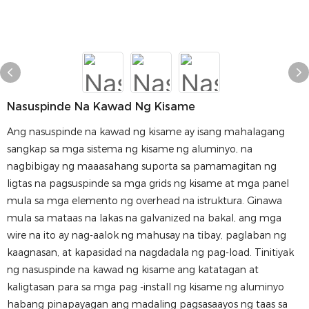
Nasuspinde Na Kawad Ng Kisame
Ang nasuspinde na kawad ng kisame ay isang mahalagang
sangkap sa mga sistema ng kisame ng aluminyo, na
nagbibigay ng maaasahang suporta sa pamamagitan ng
ligtas na pagsuspinde sa mga grids ng kisame at mga panel
mula sa mga elemento ng overhead na istruktura. Ginawa
mula sa mataas na lakas na galvanized na bakal, ang mga
wire na ito ay nag-aalok ng mahusay na tibay, paglaban ng
kaagnasan, at kapasidad na nagdadala ng pag-load. Tinitiyak
ng nasuspinde na kawad ng kisame ang katatagan at
kaligtasan para sa mga pag -install ng kisame ng aluminyo
habang pinapayagan ang madaling pagsasaayos ng taas sa