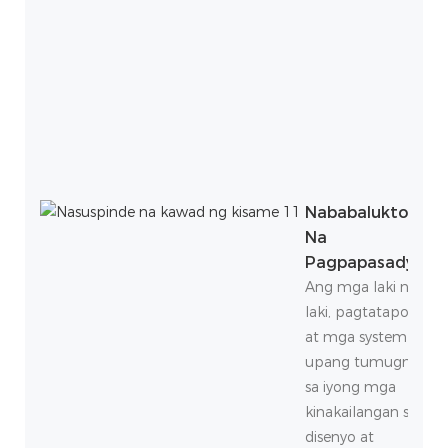
Nababaluktot
Na
Pagpapasadya
Ang mga laki ng
laki, pagtatapos,
at mga system
upang tumugma
sa iyong mga
kinakailangan sa
disenyo at