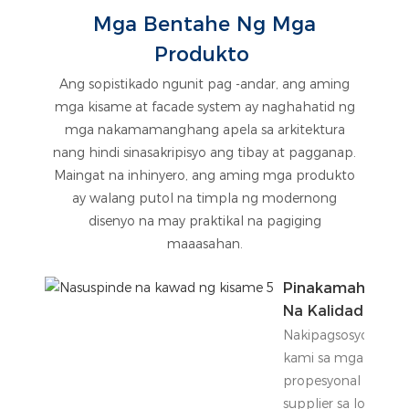
Mga Bentahe Ng Mga
Produkto
Ang sopistikado ngunit pag -andar, ang aming
mga kisame at facade system ay naghahatid ng
mga nakamamanghang apela sa arkitektura
nang hindi sinasakripisyo ang tibay at pagganap.
Maingat na inhinyero, ang aming mga produkto
ay walang putol na timpla ng modernong
disenyo na may praktikal na pagiging
maaasahan.
Pinakamahusay
Na Kalidad
Nakipagsosyo
kami sa mga
propesyonal na
supplier sa loob