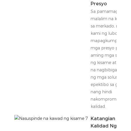
Presyo
Sa pamamagitan n
malalim na kaalam
sa merkado, nag-aa
kami ng lubos na
mapagkumpitensy
mga presyo para sa
aming mga sistema
ng kisame at facade
na nagbibigay sa iyo
ng mga solusyon na
epektibo sa gastos
nang hindi
nakompromiso ang
kalidad.
Katangian Ng
Kalidad Ng