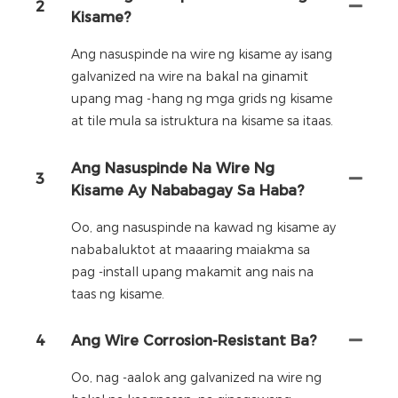
2
Kisame?
Ang nasuspinde na wire ng kisame ay isang
galvanized na wire na bakal na ginamit
upang mag -hang ng mga grids ng kisame
at tile mula sa istruktura na kisame sa itaas.
Ang Nasuspinde Na Wire Ng
3
Kisame Ay Nababagay Sa Haba?
Oo, ang nasuspinde na kawad ng kisame ay
nababaluktot at maaaring maiakma sa
pag -install upang makamit ang nais na
taas ng kisame.
4
Ang Wire Corrosion-Resistant Ba?
Oo, nag -aalok ang galvanized na wire ng