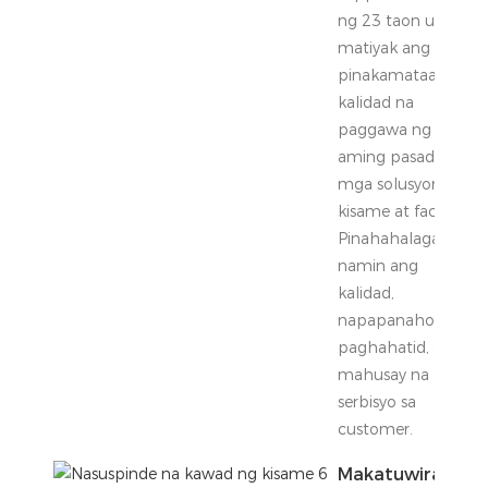
ng 23 taon upang
matiyak ang
pinakamataas na
kalidad na
paggawa ng
aming pasadyang
mga solusyon sa
kisame at facade.
Pinahahalagahan
namin ang
kalidad,
napapanahong
paghahatid, at
mahusay na
serbisyo sa
customer.
Makatuwirang