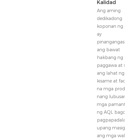
Kalidad
Ang aming
dedikadong
koponan ng QC
ay
pinangangasiwaan
ang bawat
hakbang ng
paggawa at sinuri
ang lahat ng mga
kisame at facade
na mga produkto
nang lubusan sa
mga pamantayan
ng AQL bago ang
pagpapadala
upang masiguro
ang mga walang