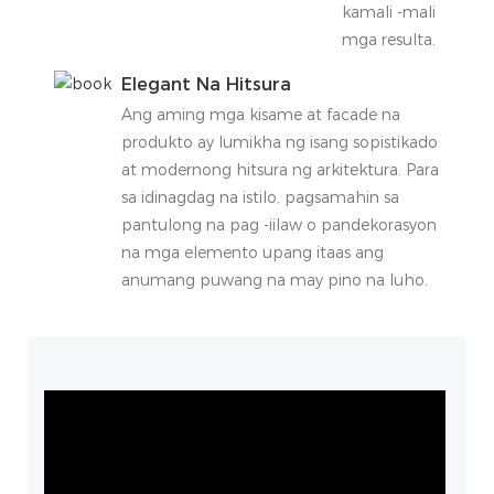
kamali -mali na
mga resulta.
Elegant Na Hitsura
Ang aming mga kisame at facade na
produkto ay lumikha ng isang sopistikado
at modernong hitsura ng arkitektura. Para
sa idinagdag na istilo, pagsamahin sa
pantulong na pag -iilaw o pandekorasyon
na mga elemento upang itaas ang
anumang puwang na may pino na luho.