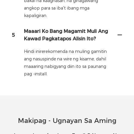
bakal na kaagnasan, na ginagawang
angkop para sa iba't ibang mga
kapaligiran.
Maaari Ko Bang Magamit Muli Ang
5
Kawad Pagkatapos Alisin Ito?
Hindi inirerekomenda na muling gamitin
ang nasuspinde na wire ng kisame, dahil
maaaring nabigyang diin ito sa paunang
pag -install.
Makipag - Ugnayan Sa Aming