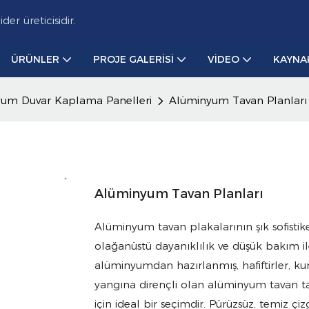
r üreticisidir.
ÜRÜNLER
PROJE GALERISI
VIDEO
KAYNA
um Duvar Kaplama Panelleri
Alüminyum Tavan Planları
Alüminyum Tavan Planları
Alüminyum tavan plakalarının şık sofistike
olağanüstü dayanıklılık ve düşük bakım ile
alüminyumdan hazırlanmış, hafiftirler, ku
yangına dirençli olan alüminyum tavan tah
için ideal bir seçimdir. Pürüzsüz, temiz çi