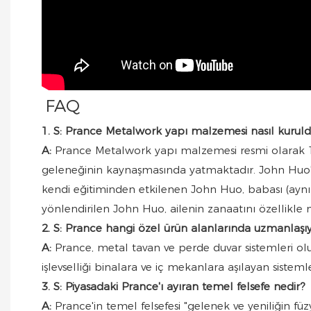
FAQ
1. S: Prance Metalwork yapı malzemesi nasıl kuruld
A:
Prance Metalwork yapı malzemesi resmi olarak 19
geleneğinin kaynaşmasında yatmaktadır. John Huo'
kendi eğitiminden etkilenen John Huo, babası (ayn
yönlendirilen John Huo, ailenin zanaatını özellikl
2. S: Prance hangi özel ürün alanlarında uzmanlaşı
A:
Prance, metal tavan ve perde duvar sistemleri ol
işlevselliği binalara ve iç mekanlara aşılayan siste
3. S: Piyasadaki Prance'ı ayıran temel felsefe nedir?
A:
Prance'in temel felsefesi "gelenek ve yeniliğin füz