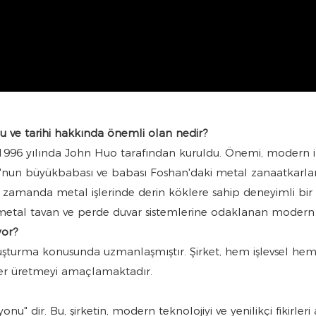
u ve tarihi hakkında önemli olan nedir?
96 yılında John Huo tarafından kuruldu. Önemi, modern inov
nun büyükbabası ve babası Foshan'daki metal zanaatkarlar
ı zamanda metal işlerinde derin köklere sahip deneyimli bi
e metal tavan ve perde duvar sistemlerine odaklanan modern 
yor?
uşturma konusunda uzmanlaşmıştır. Şirket, hem işlevsel hem 
mler üretmeyi amaçlamaktadır.
yonu" dir. Bu, şirketin, modern teknolojiyi ve yenilikçi fikirl