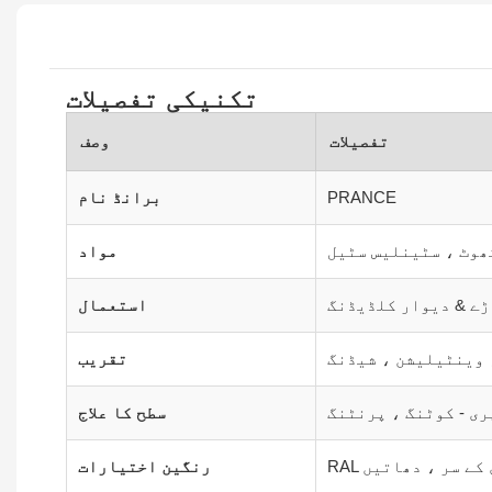
تکنیکی تفصیلات
تفصیلات
وصف
PRANCE
برانڈ نام
ھوٹ ، سٹینلیس سٹیل
مواد
ڑے & دیوار کلڈیڈنگ
استعمال
 وینٹیلیشن ، شیڈنگ
تقریب
ری - کوٹنگ ، پرنٹنگ
سطح کا علاج
ڑی کے سر ، دھاتیں
رنگین اختیارات