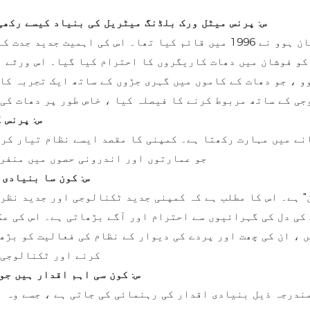
1. س: پرنس میٹل ورک بلڈنگ میٹریل کی بنیاد کیسے رکھ
پرنس میٹل ورک بلڈنگ میٹریل کو باضابطہ طور پر جان ہوو نے 1996 میں قائم 
 کو فوشان میں دھات کاریگروں کا احترام کیا گیا۔ اس ورثے 
وو ، جو دھات کے کاموں میں گہری جڑوں کے ساتھ ایک تجربہ کا
جی کے ساتھ مربوط کرنے کا فیصلہ کیا ، خاص طور پر دھات کی 
2. س: پر
نے میں مہارت رکھتا ہے۔ کمپنی کا مقصد ایسے نظام تیار کرن
جو عمارتوں اور اندرونی حصوں میں منفرد
3. س: کون سا بنیا
" ہے۔ اس کا مطلب ہے کہ کمپنی جدید ٹکنالوجی اور جدید نظر
کی دل کی گہرائیوں سے احترام اور آگے بڑھاتی ہے۔ اس کی عک
ں ، ان کی چھت اور پردے کی دیوار کے نظام کی فعالیت کو بڑ
کرنے اور ٹکنالوجی 
4. س: کون سی اہم اقدار ہیں 