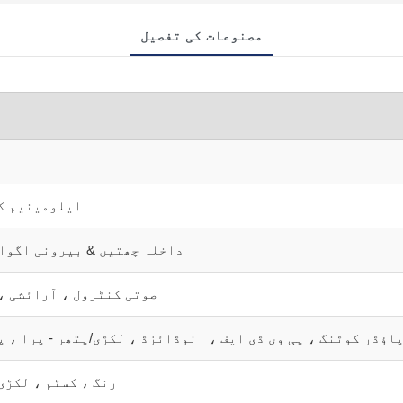
مصنوعات کی تفصیل
ایلومینیم ک
داخلہ چھتیں & بیرونی اگوا
صوتی کنٹرول ، آرائشی ،
اؤڈر کوٹنگ ، پی وی ڈی ایف ، انوڈائزڈ ، لکڑی/پتھر - پرا ، پ
RAL رنگ ، کسٹم ، لک