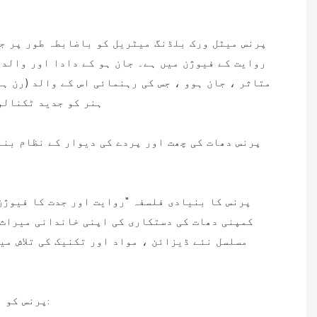
روایت کے فیوژن میں ہے۔ جان ہو کے دادا اور والد
متاثر ، جان ہوو ، جس کی رہنمائی اس کے والد (رن ہ
ہنر کو جدید ٹکنالو
پرنس دھات کی چھت اور پردے کی دیوار کے نظام بنا
پرنس کا بنیادی فلسفہ "روایت اور جدت کا فیوژن
کمپنی دھات کی دستکاری کی اپنی خاندانی میراث 
مسلسل نئے ڈیزائن ، مواد اور تکنیک کی تلاش می
پرنس کو مندرجہ ذیل بنیادی اقدار کی رہنمائی کی جاتی ہے ، جسے وہ اپنے انٹرپرائز کے تمام پہلوؤں میں ضم کرتے ہیں: