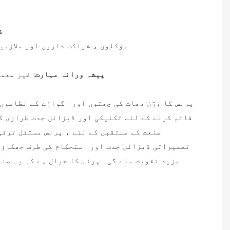
ذ
باہمی فائدے کے ل clients مؤکلوں ، شراک
پیشہ ورانہ مہارت:
غیر معمو
پرنس کا وژن دھات کی چھتوں اور اگواڑے کے نظاموں 
قائم کرنے کے لئے تکنیکی اور ڈیزائن جدت طرازی ک
صنعت کے مستقبل کے لئے ، پرنس مستقل ترقی
تعمیراتی ڈیزائن جدت اور استحکام کی طرف جھکاؤ 
مزید تقویت ملے گی۔ پرنس کا خیال ہے کہ یہ صنع