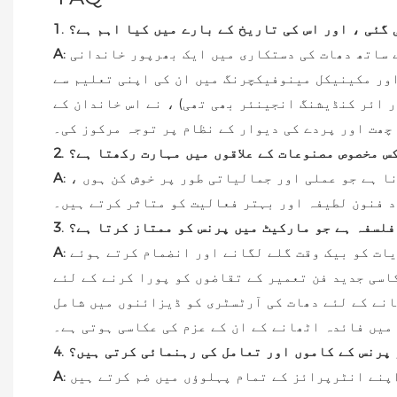
ی گئی ، اور اس کی تاریخ کے بارے میں کیا اہم ہے؟
کیا تھا۔ اس کی اہمیت جدید جدت کے ساتھ دھات کی دستکاری میں ایک بھرپور خاندانی
A:
اور مکینیکل مینوفیکچرنگ میں ان کی اپنی تعلیم سے
ر ائر کنڈیشنگ انجینئر بھی تھی) ، نے اس خاندان کے
چھت اور پردے کی دیوار کے نظام پر توجہ مرکوز کی۔
نس کس مخصوص مصنوعات کے علاقوں میں مہارت رکھتا ہے؟
ا ہے جو عملی اور جمالیاتی طور پر خوش کن ہوں ،
A:
 فنون لطیفہ اور بہتر فعالیت کو متاثر کرتے ہیں۔
دی فلسفہ ہے جو مارکیٹ میں پرنس کو ممتاز کرتا ہے؟
یات کو بیک وقت گلے لگانے اور انضمام کرتے ہوئے
A:
اسی جدید فن تعمیر کے تقاضوں کو پورا کرنے کے لئے
ھانے کے لئے دھات کی آرٹسٹری کو ڈیزائنوں میں شامل
میں فائدہ اٹھانے کے ان کے عزم کی عکاسی ہوتی ہے۔
جو پرنس کے کاموں اور تعامل کی رہنمائی کرتی ہیں؟
A: