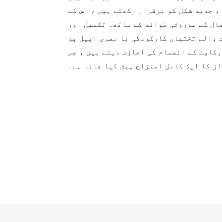
، جدید شکل کو برقرار رکھتے ہیں ، اس کے
ھال کے موروثی فوائد کے ساتھ۔ تکمیل اور
 والے تختیاں کارکردگی یا بصری اپیل پر
کاوٹ کے انضمام کی اجازت دیتے ہیں ، جس
ز کا ایک کامل امتزاج پیش کیا جاتا ہے۔