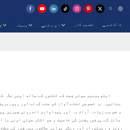
▁ ٹ اک ٹ س
تقسیم کار
▁ا پ و ٹ س
وسیلہ
▁
ایلومینیم صوتی چھت کے تختوں کے ساتھ اپنی جگہ کے
بنائیں۔ یہ خصوصی تختے آواز کو جذب کرنے اور ریوربریشن
، جس سے زیادہ آرام دہ اور پیداواری اندرونی چیزیں پید
سائز کے پرفوریشنز کی خاصیت ، جو اکثر صوتی اونی یا انف
رومز ، ریستوراں اور دیگر عوامی علاقوں میں شور کی سطح