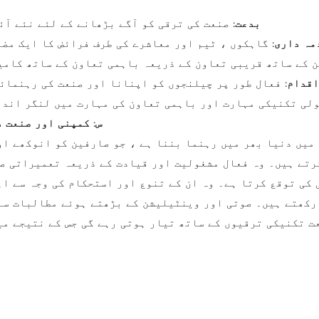
بدعت:
صنعت کی ترقی کو آگے بڑھانے کے لئے نئے آئ
مہ داری:
گاہکوں ، ٹیم اور معاشرے کی طرف فرائض کا ایک مض
ت داروں اور ملازمین کے ساتھ قریبی تعاون کے ذریعہ باہمی تعاون کے ساتھ
اقدام:
فعال طور پر چیلنجوں کو اپنانا اور صنعت کی رہنمائی
لی تکنیکی مہارت اور باہمی تعاون کی مہارت میں لنگر اندا
5. س: کمپنی اور صنع
میں دنیا بھر میں رہنما بننا ہے ، جو صارفین کو انوکھے ا
رتے ہیں۔ وہ فعال مشغولیت اور قیادت کے ذریعہ تعمیراتی ص
 کی توقع کرتا ہے۔ وہ ان کے تنوع اور استحکام کی وجہ سے اہ
رکھتے ہیں۔ صوتی اور وینٹیلیشن کے بڑھتے ہوئے مطالبات سے 
ت تکنیکی ترقیوں کے ساتھ تیار ہوتی رہے گی جس کے نتیجے می