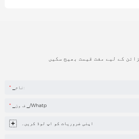
زائن کے لیے مفت قیمت بھیج سکیں
▁نام:
▁ف ون ▁/whatp
اپنی ضروریات کو اپ لوڈ کریں۔