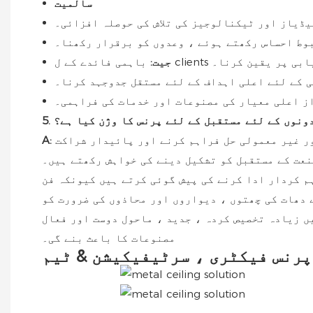
سالمیت
یڈیاز اور ٹیکنالوجیز کی تلاش کی حوصلہ افزائی۔
بوط احساس رکھتے ہوئے ، وعدوں کو برقرار رکھنا۔
 کامیابی پر یقین کرنا۔
جیت:
 کے لئے اعلی اہداف کے لئے مستقل جدوجہد کرنا۔
ز اعلی معیار کی مصنوعات اور خدمات کی فراہمی۔
ت دونوں کے لئے مستقبل کے لئے پرنس کا وژن کیا ہے؟
ور غیر معمولی حل فراہم کرنے اور پائیدار شراکت
A:
نعت کے مستقبل کو تشکیل دینے کی خواہش رکھتے ہیں۔
م کردار ادا کرنے کی پیش گوئی کرتے ہیں کیونکہ فن
دھات کی چھتوں ، دیواروں اور محاذوں کی ضرورت کو
ں زیادہ تخصیص کردہ ، جدید ، ماحول دوست اور فعال
مصنوعات کا باعث بنے گی۔
پرنس فیکٹری ، سرٹیفیکیشن & ٹیم