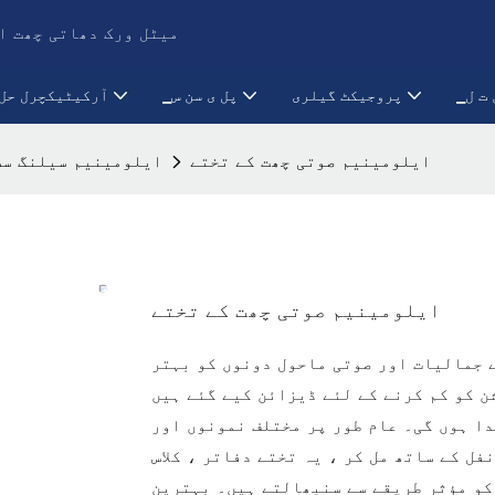
PRANCE میٹل ورک دھاتی 
ق ت ل
پروجیکٹ گیلری
▁پل ی سن س
آرکیٹیکچرل حل
ایلومینیم صوتی چھت کے تختے
ایلومینیم سیلنگ سس
ایلومینیم صوتی چھت کے تختے
 جمالیات اور صوتی ماحول دونوں کو بہتر
 کو کم کرنے کے لئے ڈیزائن کیے گئے ہیں
ا ہوں گی۔ عام طور پر مختلف نمونوں اور
ل کے ساتھ مل کر ، یہ تختے دفاتر ، کلاس
 کو مؤثر طریقے سے سنبھالتے ہیں۔ بہترین