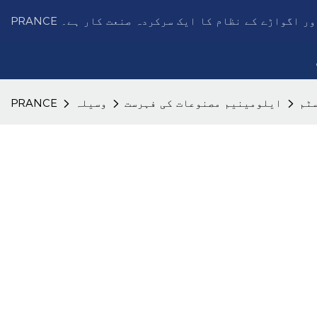
چھت اور اگواڑے کے نظام کا ایک سرکردہ صنعت کار ہے۔
ٹم
ایلومینیم مصنوعات کی فہرست
وسیلہ
PRANCE