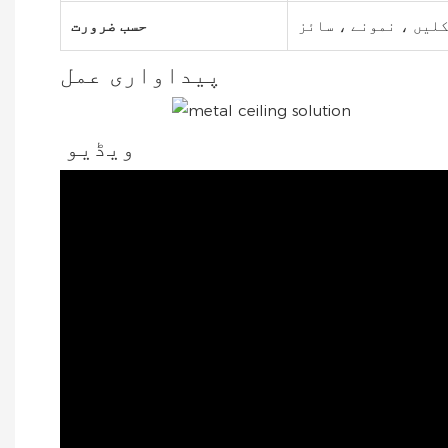
لیں ، نمونے ، سائز
حسب ضرورت
پیداواری عمل
ویڈیو