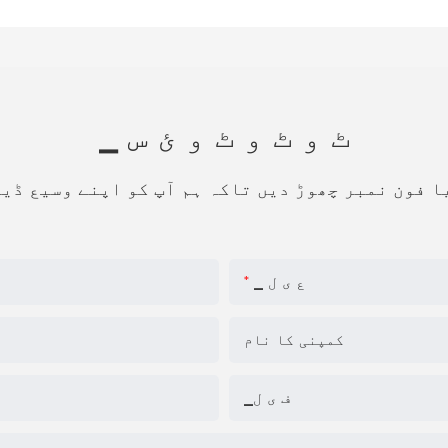
▁ ٹ و ٹ و ٹ و ئ س
ا فون نمبر چھوڑ دیں تاکہ ہم آپ کو اپنے وسیع ڈی
▁ ع ی ل
کمپنی کا نام
▁ف ی ل