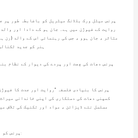
روایت کے فیوژن میں ہے۔ جان ہو کے دادا اور والد
متاثر ، جان ہوو ، جس کی رہنمائی اس کے والد (رن ہ
ہنر کو جدید ٹکنالو
پرنس دھات کی چھت اور پردے کی دیوار کے نظام بنا
پرنس کا بنیادی فلسفہ "روایت اور جدت کا فیوژن
کمپنی دھات کی دستکاری کی اپنی خاندانی میراث 
مسلسل نئے ڈیزائن ، مواد اور تکنیک کی تلاش می
پرنس کو مندرجہ ذیل بنیادی اقدار کی رہنمائی کی جاتی ہے ، جسے وہ اپنے انٹرپرائز کے تمام پہلوؤں میں ضم کرتے ہیں: