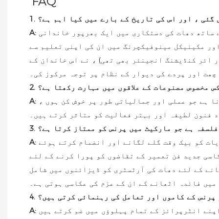
FAQ
ی گئی ، اور اس کی تاریخ کے بارے میں کیا اہم ہے؟
کیا تھا۔ اس کی اہمیت جدید جدت کے ساتھ دھات کی دستکاری میں ایک بھرپور خاندانی
A:
اور مکینیکل مینوفیکچرنگ میں ان کی اپنی تعلیم سے
ر ائر کنڈیشنگ انجینئر بھی تھی) ، نے اس خاندان کے
چھت اور پردے کی دیوار کے نظام پر توجہ مرکوز کی۔
نس کس مخصوص مصنوعات کے علاقوں میں مہارت رکھتا ہے؟
ا ہے جو عملی اور جمالیاتی طور پر خوش کن ہوں ،
A:
 فنون لطیفہ اور بہتر فعالیت کو متاثر کرتے ہیں۔
دی فلسفہ ہے جو مارکیٹ میں پرنس کو ممتاز کرتا ہے؟
یات کو بیک وقت گلے لگانے اور انضمام کرتے ہوئے
A:
اسی جدید فن تعمیر کے تقاضوں کو پورا کرنے کے لئے
ھانے کے لئے دھات کی آرٹسٹری کو ڈیزائنوں میں شامل
میں فائدہ اٹھانے کے ان کے عزم کی عکاسی ہوتی ہے۔
جو پرنس کے کاموں اور تعامل کی رہنمائی کرتی ہیں؟
A: