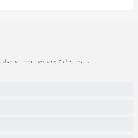
رابطہ فارم میں بس اپنا ای میل ی