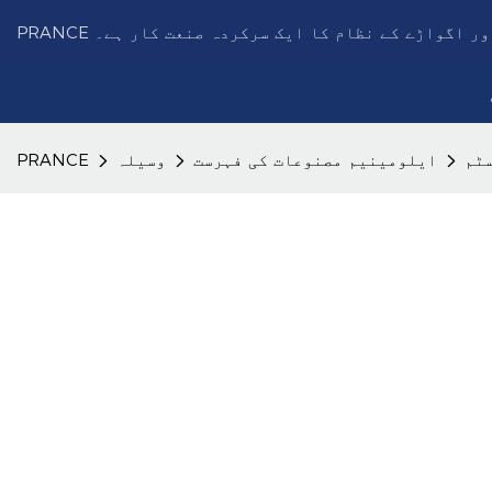
چھت اور اگواڑے کے نظام کا ایک سرکردہ صنعت کار ہے۔
ٹم
ایلومینیم مصنوعات کی فہرست
وسیلہ
PRANCE