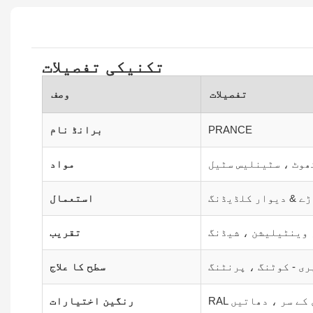
تکنیکی تفصیلات
تفصیلات
وصف
PRANCE
برانڈ نام
ھوٹ ، سٹینلیس سٹیل
مواد
ڑے & دیوار کلڈیڈنگ
استعمال
 وینٹیلیشن ، شیڈنگ
تقریب
ری - کوٹنگ ، پرنٹنگ
سطح کا علاج
ڑی کے سر ، دھاتیں
رنگین اختیارات