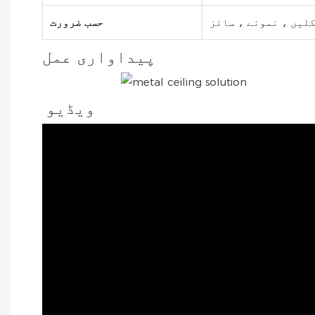
لیں ، نمونے ، سائز
حسب ضرورت
پیداواری عمل
ویڈیو