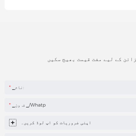
زائن کے لیے مفت قیمت بھیج سکیں
▁نام:
▁ف ون ▁/whatp
اپنی ضروریات کو اپ لوڈ کریں۔