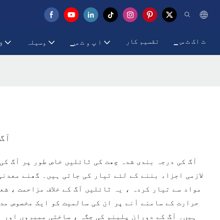
▁ ٹ اک ٹ س
تقسیم کار
▁ا پ و ٹ س
وسیلہ
▁
آ
آگ 
آگ کی درجہ بندی شدہ چھت کی ٹائلیں خاص طور پر آگ کی
لازمی اجزاء بننے کے لئے تیار کی جاتی ہیں۔ گھنے معدنی
مواد سے تیار کردہ ، یہ ٹائلیں آگ کے خلاف مزاحمت ، شع
حرارت کے سامنے آنے پر ان کی سالمیت کو ایک مخصوص مد
ہیں۔ آگ کے دوران پلینم کی جگہ ، ساختی ممبروں اور 