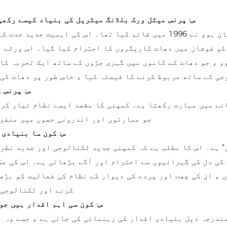
1. س: پرنس میٹل ورک بلڈنگ میٹریل کی بنیاد کیسے رکھ
پرنس میٹل ورک بلڈنگ میٹریل کو باضابطہ طور پر جان ہوو نے 1996 میں قائم 
 کو فوشان میں دھات کاریگروں کا احترام کیا گیا۔ اس ورثے 
وو ، جو دھات کے کاموں میں گہری جڑوں کے ساتھ ایک تجربہ کا
جی کے ساتھ مربوط کرنے کا فیصلہ کیا ، خاص طور پر دھات کی 
2. س: پر
نے میں مہارت رکھتا ہے۔ کمپنی کا مقصد ایسے نظام تیار کرن
جو عمارتوں اور اندرونی حصوں میں منفرد
3. س: کون سا بنیا
" ہے۔ اس کا مطلب ہے کہ کمپنی جدید ٹکنالوجی اور جدید نظر
کی دل کی گہرائیوں سے احترام اور آگے بڑھاتی ہے۔ اس کی عک
ں ، ان کی چھت اور پردے کی دیوار کے نظام کی فعالیت کو بڑ
کرنے اور ٹکنالوجی 
4. س: کون سی اہم اقدار ہیں 