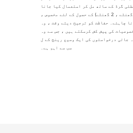
لی گرڈ کے ساتھ مل کر استعمال کیا جانا
چاہئے اور مطلوبہ آگ سے بچنے والی درجہ بندی (جیسے 1 گھنٹے ، 2 گھنٹے) کے حصول کے لئے مخصوص ،
ا چاہئے۔ حفاظت کو ترجیح دیتے وقت ، وہ
صوصیات کی پیش کش کرسکتے ہیں ، جس سے وہ
استوں کی ایک وسیع رینج کے ل suitable موزوں ہیں جہاں آگ کی حفاظت
سب سے اہم ہے۔