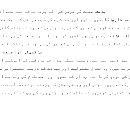
بدعت:
صنعت کی ترقی کو آگے بڑھانے کے لئے نئے آئ
مہ داری:
گاہکوں ، ٹیم اور معاشرے کی طرف فرائض کا ایک مض
ت داروں اور ملازمین کے ساتھ قریبی تعاون کے ذریعہ باہمی تعاون کے ساتھ
اقدام:
فعال طور پر چیلنجوں کو اپنانا اور صنعت کی رہنمائی
لی تکنیکی مہارت اور باہمی تعاون کی مہارت میں لنگر اندا
5. س: کمپنی اور صنع
میں دنیا بھر میں رہنما بننا ہے ، جو صارفین کو انوکھے ا
رتے ہیں۔ وہ فعال مشغولیت اور قیادت کے ذریعہ تعمیراتی ص
 کی توقع کرتا ہے۔ وہ ان کے تنوع اور استحکام کی وجہ سے اہ
رکھتے ہیں۔ صوتی اور وینٹیلیشن کے بڑھتے ہوئے مطالبات سے 
ت تکنیکی ترقیوں کے ساتھ تیار ہوتی رہے گی جس کے نتیجے می