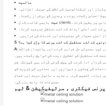
سالمیت
یڈیاز اور ٹیکنالوجیز کی تلاش کی حوصلہ افزائی۔
بوط احساس رکھتے ہوئے ، وعدوں کو برقرار رکھنا۔
 کامیابی پر یقین کرنا۔
جیت:
 کے لئے اعلی اہداف کے لئے مستقل جدوجہد کرنا۔
ز اعلی معیار کی مصنوعات اور خدمات کی فراہمی۔
ت دونوں کے لئے مستقبل کے لئے پرنس کا وژن کیا ہے؟
ور غیر معمولی حل فراہم کرنے اور پائیدار شراکت
A:
نعت کے مستقبل کو تشکیل دینے کی خواہش رکھتے ہیں۔
م کردار ادا کرنے کی پیش گوئی کرتے ہیں کیونکہ فن
دھات کی چھتوں ، دیواروں اور محاذوں کی ضرورت کو
ں زیادہ تخصیص کردہ ، جدید ، ماحول دوست اور فعال
مصنوعات کا باعث بنے گی۔
پرنس فیکٹری ، سرٹیفیکیشن & ٹیم