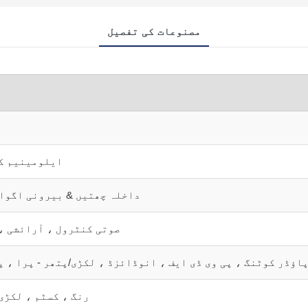
مصنوعات کی تفصیل
ایلومینیم ک
داخلہ چھتیں & بیرونی اگوا
صوتی کنٹرول ، آرائشی ،
اؤڈر کوٹنگ ، پی وی ڈی ایف ، انوڈائزڈ ، لکڑی/پتھر - پرا ، پ
RAL رنگ ، کسٹم ، لک