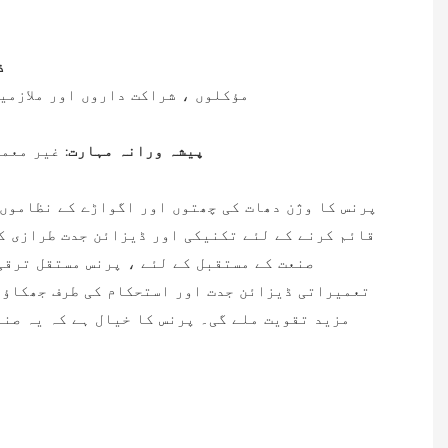
ذ
باہمی فائدے کے ل clients مؤکلوں ، شراک
پیشہ ورانہ مہارت:
غیر معمو
پرنس کا وژن دھات کی چھتوں اور اگواڑے کے نظاموں 
قائم کرنے کے لئے تکنیکی اور ڈیزائن جدت طرازی ک
صنعت کے مستقبل کے لئے ، پرنس مستقل ترقی
تعمیراتی ڈیزائن جدت اور استحکام کی طرف جھکاؤ 
مزید تقویت ملے گی۔ پرنس کا خیال ہے کہ یہ صنع