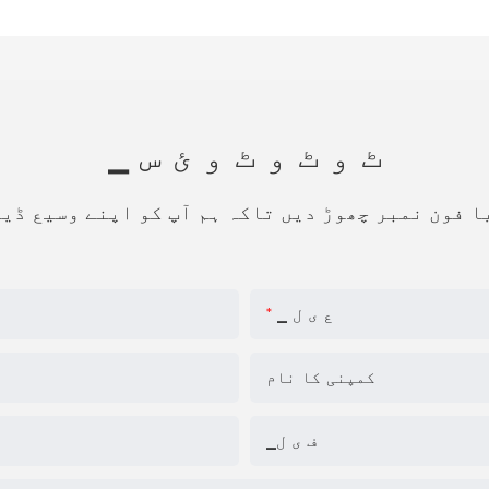
▁ ٹ و ٹ و ٹ و ئ س
ا فون نمبر چھوڑ دیں تاکہ ہم آپ کو اپنے وسیع ڈی
▁ ع ی ل
کمپنی کا نام
▁ف ی ل