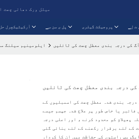
PRANCE میٹل ورک دھاتی 
ق ت ل
پروجیکٹ گیلری
▁پل ی سن س
آرکیٹیکچرل حل
گ کی درجہ بندی معطل چھت کی ٹائلیں
ایلومینیم سیلنگ سس
کی درجہ بندی معطل چھت کی ٹائلیں
 درجہ بندی شدہ معطل چھت کی اسمبلیوں کے
 فائبر یا خاص طور پر علاج شدہ جپسم جیسے
لہ پھیلاؤ کو محدود کرنے ، اور اعلی درجہ
ت کے لئے برقرار رکھنے کے لئے بنائی گئی
ایگریس راستوں کی حفاظت میں ان کا کردار