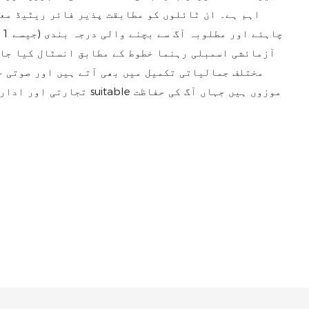
اہم ہے۔ ان ٹائلوں کو مطابقت پذیر فائر ریٹیڈ معط
آزمائشی اسمبلی رہنما خطوط کے مطابق انسٹال کیا جان
مختلف جمالیاتی تکمیل میں بھی آتے ہیں اور صوتی خ
تجارتی اور ادارہ جاتی درخو