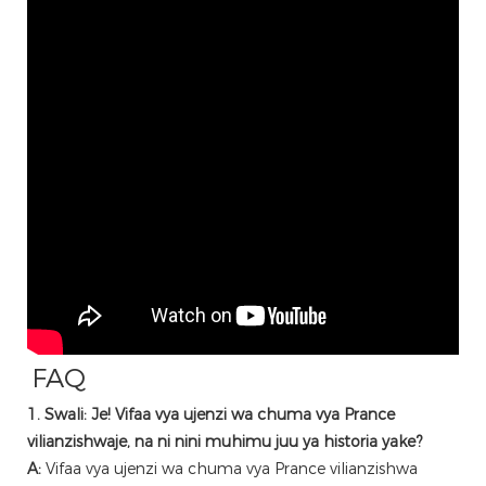
FAQ
1. Swali: Je! Vifaa vya ujenzi wa chuma vya Prance
vilianzishwaje, na ni nini muhimu juu ya historia yake?
A:
Vifaa vya ujenzi wa chuma vya Prance vilianzishwa