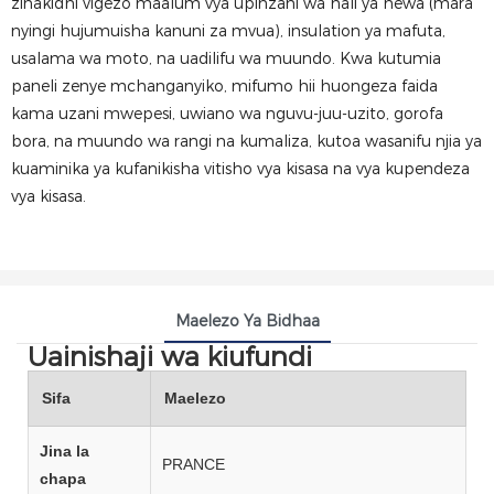
zinakidhi vigezo maalum vya upinzani wa hali ya hewa (mara
nyingi hujumuisha kanuni za mvua), insulation ya mafuta,
usalama wa moto, na uadilifu wa muundo. Kwa kutumia
paneli zenye mchanganyiko, mifumo hii huongeza faida
kama uzani mwepesi, uwiano wa nguvu-juu-uzito, gorofa
bora, na muundo wa rangi na kumaliza, kutoa wasanifu njia ya
kuaminika ya kufanikisha vitisho vya kisasa na vya kupendeza
vya kisasa.
Maelezo Ya Bidhaa
Uainishaji wa kiufundi
Sifa
Maelezo
Jina la
PRANCE
chapa