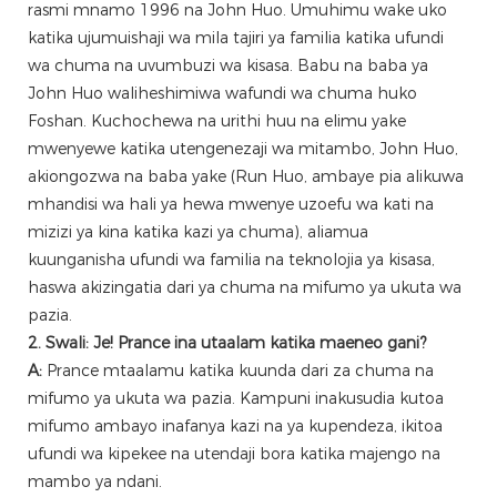
rasmi mnamo 1996 na John Huo. Umuhimu wake uko
katika ujumuishaji wa mila tajiri ya familia katika ufundi
wa chuma na uvumbuzi wa kisasa. Babu na baba ya
John Huo waliheshimiwa wafundi wa chuma huko
Foshan. Kuchochewa na urithi huu na elimu yake
mwenyewe katika utengenezaji wa mitambo, John Huo,
akiongozwa na baba yake (Run Huo, ambaye pia alikuwa
mhandisi wa hali ya hewa mwenye uzoefu wa kati na
mizizi ya kina katika kazi ya chuma), aliamua
kuunganisha ufundi wa familia na teknolojia ya kisasa,
haswa akizingatia dari ya chuma na mifumo ya ukuta wa
pazia.
2. Swali: Je! Prance ina utaalam katika maeneo gani?
A:
Prance mtaalamu katika kuunda dari za chuma na
mifumo ya ukuta wa pazia. Kampuni inakusudia kutoa
mifumo ambayo inafanya kazi na ya kupendeza, ikitoa
ufundi wa kipekee na utendaji bora katika majengo na
mambo ya ndani.