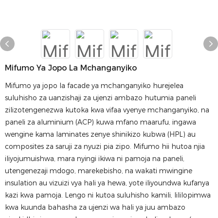
Mifumo Ya Jopo La Mchanganyiko
Mifumo ya jopo la facade ya mchanganyiko hurejelea
suluhisho za uanzishaji za ujenzi ambazo hutumia paneli
zilizotengenezwa kutoka kwa vifaa vyenye mchanganyiko, na
paneli za aluminium (ACP) kuwa mfano maarufu, ingawa
wengine kama laminates zenye shinikizo kubwa (HPL) au
composites za saruji za nyuzi pia zipo. Mifumo hii hutoa njia
iliyojumuishwa, mara nyingi ikiwa ni pamoja na paneli,
utengenezaji mdogo, marekebisho, na wakati mwingine
insulation au vizuizi vya hali ya hewa, yote iliyoundwa kufanya
kazi kwa pamoja. Lengo ni kutoa suluhisho kamili, lililopimwa
kwa kuunda bahasha za ujenzi wa hali ya juu ambazo