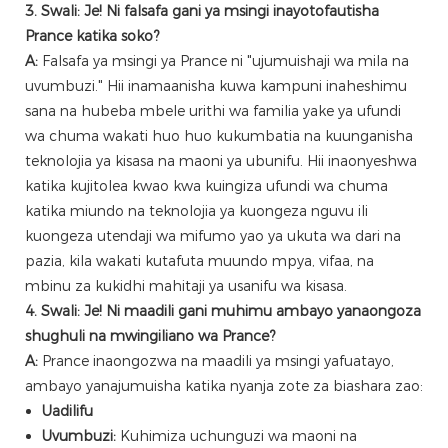
3. Swali: Je! Ni falsafa gani ya msingi inayotofautisha
Prance katika soko?
A:
Falsafa ya msingi ya Prance ni "ujumuishaji wa mila na
uvumbuzi." Hii inamaanisha kuwa kampuni inaheshimu
sana na hubeba mbele urithi wa familia yake ya ufundi
wa chuma wakati huo huo kukumbatia na kuunganisha
teknolojia ya kisasa na maoni ya ubunifu. Hii inaonyeshwa
katika kujitolea kwao kwa kuingiza ufundi wa chuma
katika miundo na teknolojia ya kuongeza nguvu ili
kuongeza utendaji wa mifumo yao ya ukuta wa dari na
pazia, kila wakati kutafuta muundo mpya, vifaa, na
mbinu za kukidhi mahitaji ya usanifu wa kisasa.
4. Swali: Je! Ni maadili gani muhimu ambayo yanaongoza
shughuli na mwingiliano wa Prance?
A:
Prance inaongozwa na maadili ya msingi yafuatayo,
ambayo yanajumuisha katika nyanja zote za biashara zao:
Uadilifu
Uvumbuzi:
Kuhimiza uchunguzi wa maoni na