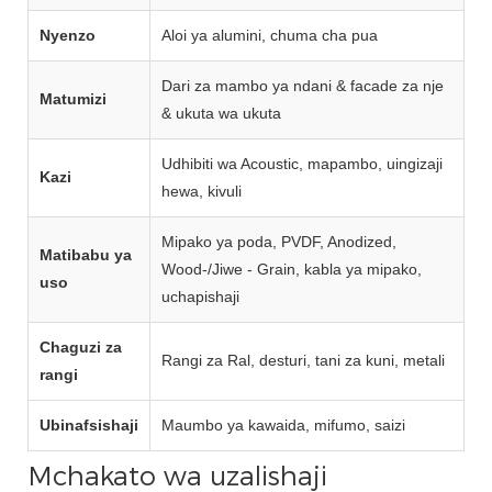
Nyenzo
Aloi ya alumini, chuma cha pua
Dari za mambo ya ndani & facade za nje
Matumizi
& ukuta wa ukuta
Udhibiti wa Acoustic, mapambo, uingizaji
Kazi
hewa, kivuli
Mipako ya poda, PVDF, Anodized,
Matibabu ya
Wood‑/Jiwe - Grain, kabla ya mipako,
uso
uchapishaji
Chaguzi za
Rangi za Ral, desturi, tani za kuni, metali
rangi
Ubinafsishaji
Maumbo ya kawaida, mifumo, saizi
Mchakato wa uzalishaji