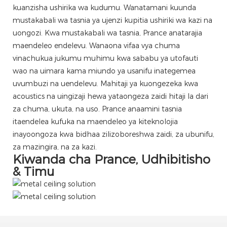
kuanzisha ushirika wa kudumu. Wanatamani kuunda
mustakabali wa tasnia ya ujenzi kupitia ushiriki wa kazi na
uongozi. Kwa mustakabali wa tasnia, Prance anatarajia
maendeleo endelevu. Wanaona vifaa vya chuma
vinachukua jukumu muhimu kwa sababu ya utofauti
wao na uimara kama miundo ya usanifu inategemea
uvumbuzi na uendelevu. Mahitaji ya kuongezeka kwa
acoustics na uingizaji hewa yataongeza zaidi hitaji la dari
za chuma, ukuta, na uso. Prance anaamini tasnia
itaendelea kufuka na maendeleo ya kiteknolojia
inayoongoza kwa bidhaa zilizoboreshwa zaidi, za ubunifu,
za mazingira, na za kazi.
Kiwanda cha Prance, Udhibitisho
& Timu