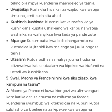
teknolojia mpya kuendesha maendeleo ya tasnia.
Uwajibikaji:
Kushikilia hisia kali za wajibu kwa wateja,
timu, na jamii, kushikilia ahadi.
Kushinda-kushinda:
Kuamini katika mafanikio ya
kushirikiana kupitia ushirikiano wa karibu na wateja,
washirika, na wafanyikazi kwa faida ya pande zote.
Mpango:
Kukumbatia kwa bidii changamoto na
kuendelea kujitahidi kwa malengo ya juu kuongoza
tasnia.
Utaalam:
Kutoa bidhaa za hali ya juu na huduma
zilizowekwa katika utaalam wa kipekee wa kiufundi na
ustadi wa kushirikiana.
5. Swali: Maono ya Prance ni nini kwa siku zijazo, kwa
kampuni na tasnia?
A:
Maono ya Prance ni kuwa kiongozi wa ulimwenguni
kote katika dari za chuma na mifumo ya facade,
kuendesha uvumbuzi wa kiteknolojia na kubuni kutoa
suluhisho za kipekee na za kipekee kwa wateja na