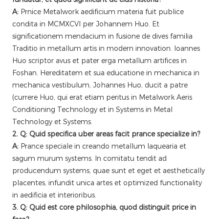
A:
Prnice Metalwork aedificium materia fuit publice
condita in MCMXCVI per Johannem Huo. Et
significationem mendacium in fusione de dives familia
Traditio in metallum artis in modern innovation. Ioannes
Huo scriptor avus et pater erga metallum artifices in
Foshan. Hereditatem et sua educatione in mechanica in
mechanica vestibulum, Johannes Huo, ducit a patre
(currere Huo, qui erat etiam peritus in Metalwork Aeris
Conditioning Technology et in Systems in Metal
Technology et Systems.
2. Q: Quid specifica uber areas facit prance specialize in?
A:
Prance speciale in creando metallum laquearia et
sagum murum systems. In comitatu tendit ad
producendum systems, quae sunt et eget et aesthetically
placentes, infundit unica artes et optimized functionality
in aedificia et interioribus.
3. Q: Quid est core philosophia, quod distinguit price in