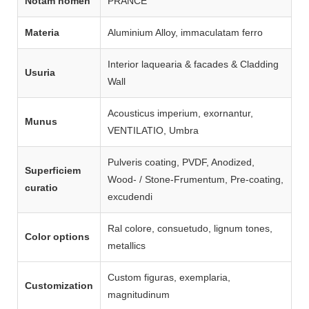
Notam nomen
PRANCE
Materia
Aluminium Alloy, immaculatam ferro
Interior laquearia & facades & Cladding
Usuria
Wall
Acousticus imperium, exornantur,
Munus
VENTILATIO, Umbra
Pulveris coating, PVDF, Anodized,
Superficiem
Wood- / Stone-Frumentum, Pre-coating,
curatio
excudendi
Ral colore, consuetudo, lignum tones,
Color options
metallics
Custom figuras, exemplaria,
Customization
magnitudinum