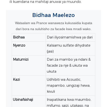
ili kuendana na mahitaji anuwai ya muundo.
Bidhaa
Maelezo
Wataalam wa Prance wanaweza kukusaidia kupata
dari bora na suluhisho za facade kwa mradi wako.
Bidhaa
Dari iliyosimamishwa ya dari
Nyenzo
Kalsiamu sulfate dihydrate
(jasi)
Matumizi
Dari za mambo ya ndani &
facade za nje & ukuta wa
ukuta
Kazi
Udhibiti wa Acoustic,
mapambo, uingizaji hewa,
kivuli
Ubinafsishaji
Inapatikana kwa maumbo,
mifumo, saizi, utakaso, na