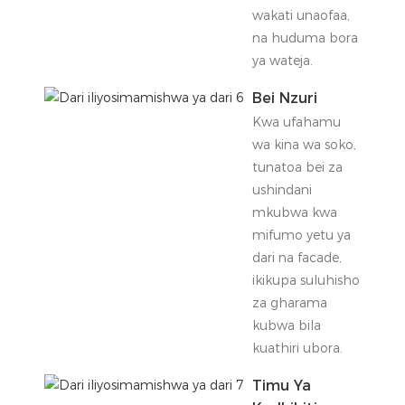
wakati unaofaa,
na huduma bora
ya wateja.
Bei Nzuri
Kwa ufahamu
wa kina wa soko,
tunatoa bei za
ushindani
mkubwa kwa
mifumo yetu ya
dari na facade,
ikikupa suluhisho
za gharama
kubwa bila
kuathiri ubora.
Timu Ya