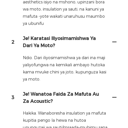
aesthetics isiyo na mshono, upinzani bora
wa moto, insulation ya sauti, na kanuni ya
mafuta -yote wakati unaruhusu maumbo
ya ubunifu
Je! Karatasi Iliyosimamishwa Ya
2
Dari Ya Moto?
Ndio. Dari iliyosimamishwa ya dari ina maji
yaliyofungwa na kemikali ambayo hutoka
kama mvuke chini ya joto, kupunguza kasi
ya moto.
Je! Wanatoa Faida Za Mafuta Au
3
Za Acoustic?
Hakika. Wanaboresha insulation ya mafuta
kupitia pengo la hewa na hutoa
upunguzaji wa sauti/msaada-muhimu sana