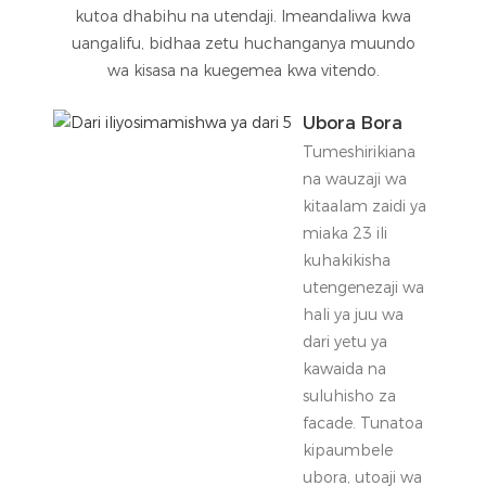
kutoa dhabihu na utendaji. Imeandaliwa kwa
uangalifu, bidhaa zetu huchanganya muundo
wa kisasa na kuegemea kwa vitendo.
Ubora Bora
Tumeshirikiana
na wauzaji wa
kitaalam zaidi ya
miaka 23 ili
kuhakikisha
utengenezaji wa
hali ya juu wa
dari yetu ya
kawaida na
suluhisho za
facade. Tunatoa
kipaumbele
ubora, utoaji wa