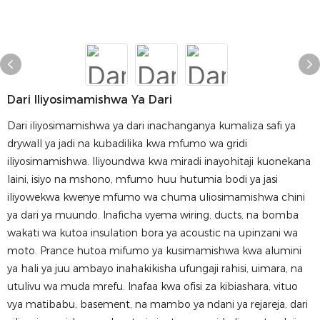
Dari Iliyosimamishwa Ya Dari
Dari iliyosimamishwa ya dari inachanganya kumaliza safi ya
drywall ya jadi na kubadilika kwa mfumo wa gridi
iliyosimamishwa. Iliyoundwa kwa miradi inayohitaji kuonekana
laini, isiyo na mshono, mfumo huu hutumia bodi ya jasi
iliyowekwa kwenye mfumo wa chuma uliosimamishwa chini
ya dari ya muundo. Inaficha vyema wiring, ducts, na bomba
wakati wa kutoa insulation bora ya acoustic na upinzani wa
moto. Prance hutoa mifumo ya kusimamishwa kwa alumini
ya hali ya juu ambayo inahakikisha ufungaji rahisi, uimara, na
utulivu wa muda mrefu. Inafaa kwa ofisi za kibiashara, vituo
vya matibabu, basement, na mambo ya ndani ya rejareja, dari