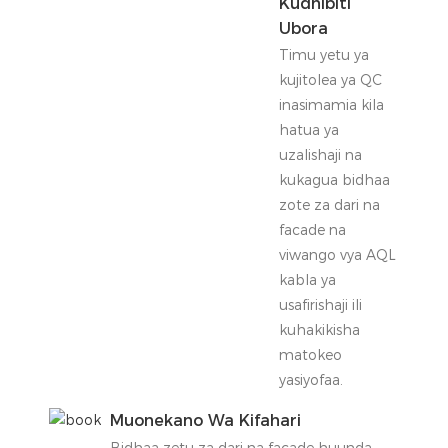
Kudhibiti
Ubora
Timu yetu ya
kujitolea ya QC
inasimamia kila
hatua ya
uzalishaji na
kukagua bidhaa
zote za dari na
facade na
viwango vya AQL
kabla ya
usafirishaji ili
kuhakikisha
matokeo
yasiyofaa.
Muonekano Wa Kifahari
Bidhaa zetu za dari na facade huunda