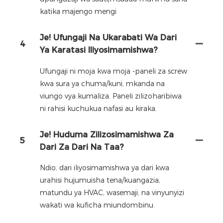
katika majengo mengi
Je! Ufungaji Na Ukarabati Wa Dari
4
Ya Karatasi Iliyosimamishwa?
Ufungaji ni moja kwa moja -paneli za screw
kwa sura ya chuma/kuni, mkanda na
viungo vya kumaliza. Paneli zilizoharibiwa
ni rahisi kuchukua nafasi au kiraka.
Je! Huduma Zilizosimamishwa Za
5
Dari Za Dari Na Taa?
Ndio, dari iliyosimamishwa ya dari kwa
urahisi hujumuisha tena/kuangazia,
matundu ya HVAC, wasemaji, na vinyunyizi
wakati wa kuficha miundombinu.