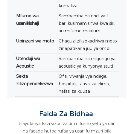
kumaliza
Mfumo wa
Sambamba na gridi ya T-
usanikishaji
bar, kusimamishwa kwa siri,
au mifumo maalum
Upinzani wa moto
Chaguzi zilizokadiriwa moto
zinapatikana juu ya ombi
Utendaji wa
Sambamba na migongo ya
Acoustic
acoustic ya kunyonya sauti
Sekta
Ofisi, viwanja vya ndege,
zilizopendekezwa
hospitali, taasisi za elimu,
nafasi za kuuza
Faida Za Bidhaa
Inayofanya kazi vizuri zaidi, mifumo yetu ya dari
na facade hutoa rufaa ya usanifu mzuri bila