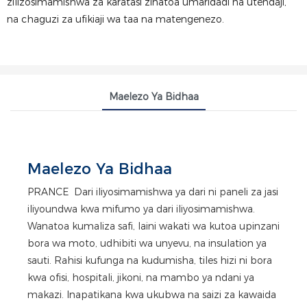
zilizosimamishwa za karatasi zinatoa umaridadi na utendaji,
na chaguzi za ufikiaji wa taa na matengenezo.
Maelezo Ya Bidhaa
Maelezo Ya Bidhaa
PRANCE Dari iliyosimamishwa ya dari ni paneli za jasi
iliyoundwa kwa mifumo ya dari iliyosimamishwa.
Wanatoa kumaliza safi, laini wakati wa kutoa upinzani
bora wa moto, udhibiti wa unyevu, na insulation ya
sauti. Rahisi kufunga na kudumisha, tiles hizi ni bora
kwa ofisi, hospitali, jikoni, na mambo ya ndani ya
makazi. Inapatikana kwa ukubwa na saizi za kawaida