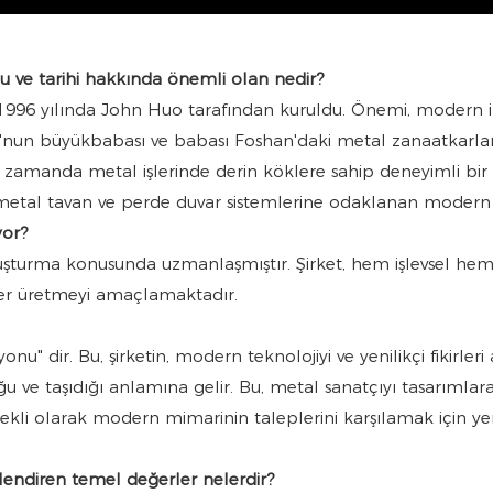
u ve tarihi hakkında önemli olan nedir?
96 yılında John Huo tarafından kuruldu. Önemi, modern inov
nun büyükbabası ve babası Foshan'daki metal zanaatkarlar
ı zamanda metal işlerinde derin köklere sahip deneyimli bi
e metal tavan ve perde duvar sistemlerine odaklanan modern 
yor?
uşturma konusunda uzmanlaşmıştır. Şirket, hem işlevsel hem 
mler üretmeyi amaçlamaktadır.
yonu" dir. Bu, şirketin, modern teknolojiyi ve yenilikçi fikirl
ğu ve taşıdığı anlamına gelir. Bu, metal sanatçıyı tasarımlar
 sürekli olarak modern mimarinin taleplerini karşılamak için 
önlendiren temel değerler nelerdir?