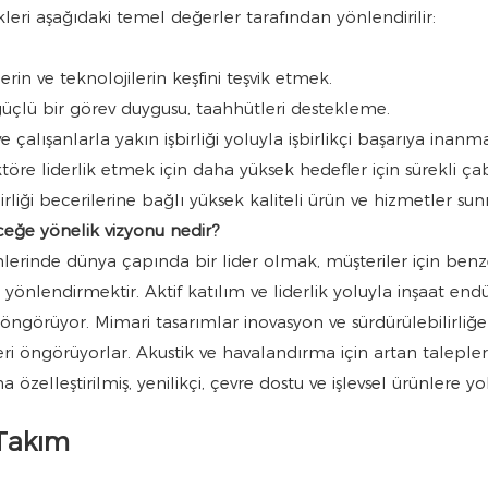
leri aşağıdaki temel değerler tarafından yönlendirilir:
erin ve teknolojilerin keşfini teşvik etmek.
güçlü bir görev duygusu, taahhütleri destekleme.
ve çalışanlarla yakın işbirliği yoluyla işbirlikçi başarıya inanm
töre liderlik etmek için daha yüksek hedefler için sürekli ç
rliği becerilerine bağlı yüksek kaliteli ürün ve hizmetler su
ceğe yönelik vizyonu nedir?
mlerinde dünya çapında bir lider olmak, müşteriler için ben
 yönlendirmektir. Aktif katılım ve liderlik yoluyla inşaat endü
öngörüyor. Mimari tasarımlar inovasyon ve sürdürülebilirliğe do
 öngörüyorlar. Akustik ve havalandırma için artan talepler
ha özelleştirilmiş, yenilikçi, çevre dostu ve işlevsel ürünler
 Takım