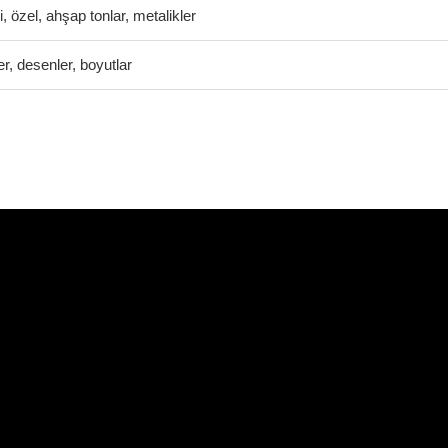
i, özel, ahşap tonlar, metalikler
er, desenler, boyutlar