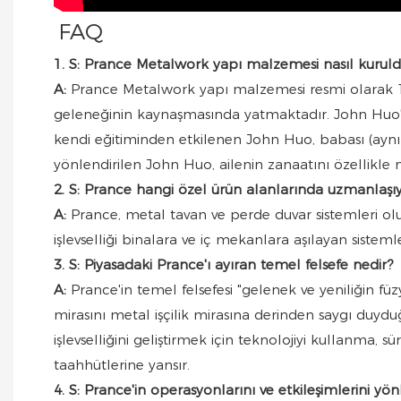
FAQ
1. S: Prance Metalwork yapı malzemesi nasıl kuruld
A:
Prance Metalwork yapı malzemesi resmi olarak 19
geleneğinin kaynaşmasında yatmaktadır. John Huo'
kendi eğitiminden etkilenen John Huo, babası (ayn
yönlendirilen John Huo, ailenin zanaatını özellikl
2. S: Prance hangi özel ürün alanlarında uzmanlaşı
A:
Prance, metal tavan ve perde duvar sistemleri ol
işlevselliği binalara ve iç mekanlara aşılayan siste
3. S: Piyasadaki Prance'ı ayıran temel felsefe nedir?
A:
Prance'in temel felsefesi "gelenek ve yeniliğin füz
mirasını metal işçilik mirasına derinden saygı duydu
işlevselliğini geliştirmek için teknolojiyi kullanma,
taahhütlerine yansır.
4. S: Prance'in operasyonlarını ve etkileşimlerini y