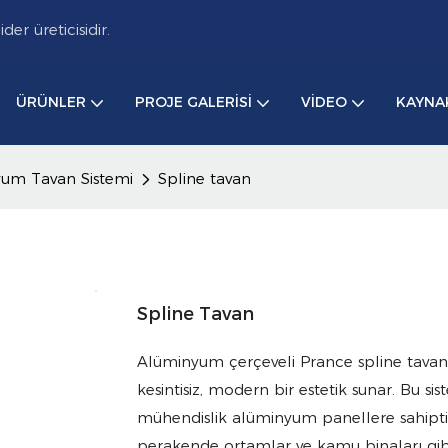
r üreticisidir.
ÜRÜNLER
PROJE GALERISI
VIDEO
KAYNA
um Tavan Sistemi
Spline tavan
Spline Tavan
Alüminyum çerçeveli Prance spline tavanı, 
kesintisiz, modern bir estetik sunar. Bu si
mühendislik alüminyum panellere sahiptir v
perakende ortamlar ve kamu binaları gibi 