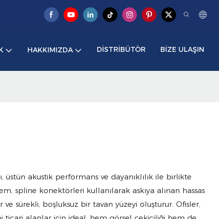
DISTRIBÜTÖR
BIZE ULAŞIN
K
HAKKIMIZDA
üstün akustik performans ve dayanıklılık ile birlikte
stem, spline konektörleri kullanılarak askıya alınan hassas
e sürekli, boşluksuz bir tavan yüzeyi oluşturur. Ofisler,
ticari alanlar için ideal, hem görsel çekiciliği hem de