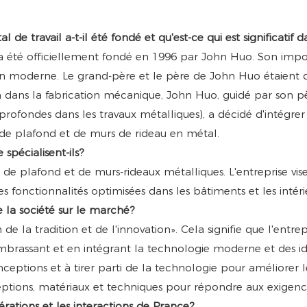
 travail a-t-il été fondé et qu'est-ce qui est significatif da
a été officiellement fondé en 1996 par John Huo. Son import
tion moderne. Le grand-père et le père de John Huo étaient d
 dans la fabrication mécanique, John Huo, guidé par son p
profondes dans les travaux métalliques), a décidé d'intégrer
 de plafond et de murs de rideau en métal.
spécialisent-ils?
 de plafond et de murs-rideaux métalliques. L'entreprise vise
es fonctionnalités optimisées dans les bâtiments et les intéri
e la société sur le marché?
 de la tradition et de l'innovation». Cela signifie que l'ent
 embrassant et en intégrant la technologie moderne et des id
nceptions et à tirer parti de la technologie pour améliorer l
ptions, matériaux et techniques pour répondre aux exigenc
pérations et les interactions de Prance?