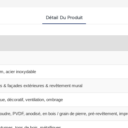
Détail Du Produit
um, acier inoxydable
urs & façades extérieures & revêtement mural
ue, décoratif, ventilation, ombrage
udre, PVDF, anodisé, en bois / grain de pierre, pré-revêtement, imp
utumes, tons de bois, métalliques