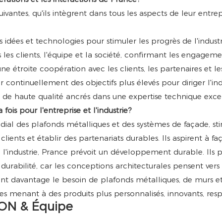
vantes, qu'ils intègrent dans tous les aspects de leur entrep
idées et technologies pour stimuler les progrès de l'industr
s les clients, l'équipe et la société, confirmant les engageme
une étroite coopération avec les clients, les partenaires et 
 continuellement des objectifs plus élevés pour diriger l'ind
ces de haute qualité ancrés dans une expertise technique ex
 fois pour l'entreprise et l'industrie?
dial des plafonds métalliques et des systèmes de façade, s
lients et établir des partenariats durables. Ils aspirent à fa
de l'industrie, Prance prévoit un développement durable. Ils
 durabilité, car les conceptions architecturales pensent vers
ront davantage le besoin de plafonds métalliques, de murs et
es menant à des produits plus personnalisés, innovants, res
ON & Équipe