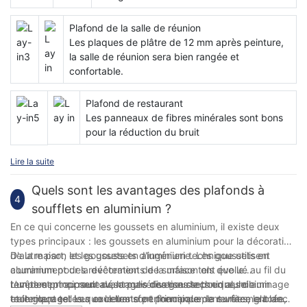
Plafond de la salle de réunion
Les plaques de plâtre de 12 mm après peinture,
la salle de réunion sera bien rangée et
confortable.
Plafond de restaurant
Les panneaux de fibres minérales sont bons
pour la réduction du bruit
Lire la suite
Quels sont les avantages des plafonds à
4
soufflets en aluminium ?
En ce qui concerne les goussets en aluminium, il existe deux
types principaux : les goussets en aluminium pour la décoration
de la maison et les goussets d'ingénierie. Les goussets en
D'autre part, les goussets en aluminium technique utilisent
aluminium pour la décoration de la maison ont évolué au fil du
couramment des revêtements de surface tels que le
temps et proposent désormais diverses techniques de
revêtement au rouleau, la pulvérisation de poudre, le laminage
L’un des principaux avantages des goussets en aluminium
traitement telles que le transfert thermique, la surface glacée,
et le glaçage. Les couleurs sont principalement unies, le blanc
technique est leur excellente performance de revêtement de