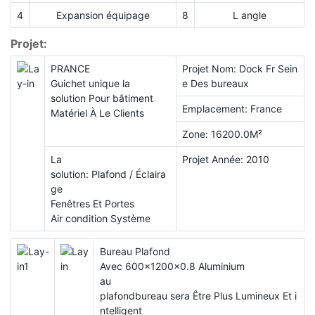
4
Expansion équipage
8
L angle
Projet:
Le panneau solide en aluminium perforé de la marque de
PRANCE
Projet Nom: Dock Fr Sein
matériaux de construction PRANCE, dont la taille et la forme
Guichet unique la
e Des bureaux
peuvent être personnalisées, peut répondre aux besoins en
solution Pour bâtiment
matériaux de construction de divers projets d'ingénierie. De
Emplacement: France
Matériel À Le Clients
l’analyse des dessins à la production de produits finis, nous
Zone: 16200.0M²
disposons d’une équipe de conception et de production
professionnelle pour répondre aux besoins des clients.
La
Projet Année: 2010
Bienvenue pour vous renseigner sur le prix des panneaux en
solution: Plafond / Éclaira
aluminium perforés sur mesure, nous sommes le meilleur choix
ge
de
fabricant de panneaux pleins en aluminium
Fenêtres Et Portes
Air condition Système
Bureau Plafond
Avec 600x1200x0.8 Aluminium
au
plafondbureau sera Être Plus Lumineux Et i
ntelligent