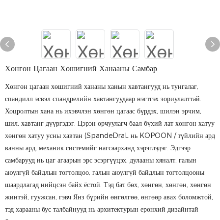
Хөнгөн Цагаан Хөшигний Ханааны Самбар
Хөнгөн цагаан хөшигний хананы ханын хавтангууд нь тунгалаг,
спандилл эсвэл спандрелийн хавтангуудаар нэгтгэх зориулалттай.
Хоцролтын хана нь ихэвчлэн хөнгөн цагаас бүрдэх, шилэн эрчим,
шил, хавтанг дүүргэдэг. Цэрэн орчуулагч баал бүхий лат хөнгөн хатуу
хөнгөн хатуу усны хавтан (SpandeDraL нь KOPOON / түйлийн ард
ванны ард, механик системийг нагсаарханд хэрэглэдэг. Эдгээр
самбарууд нь цаг агаарын эрс эсэргүүцэх, дулааны хяналт, галын
аюулгүй байдлын тогтолцоо, галын аюулгүй байдлын тогтолцооны
шаардлагад нийцсэн байх ёстой. Тэд бат бөх, хөнгөн, хөнгөн, хөнгөн
жинтэй, гуужсан, гэвч Янз бүрийн өнгөлгөө, өнгөөр ​​авах боломжтой,
тэд харааны бус талбайнууд нь архитектурын ерөнхий дизайнтай