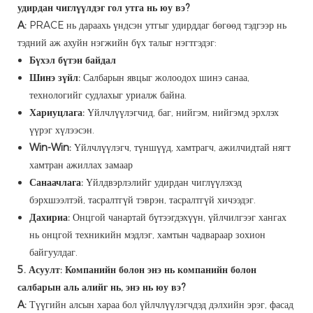
удирдан чиглүүлдэг гол утга нь юу вэ?
A:
PRACE нь дараахь үндсэн утгыг удирддаг бөгөөд тэдгээр нь
тэдний аж ахуйн нэгжийн бүх талыг нэгтгэдэг:
Бүхэл бүтэн байдал
Шинэ зүйл:
Салбарын явцыг жолоодох шинэ санаа,
технологийг судлахыг уриалж байна.
Хариуцлага:
Үйлчлүүлэгчид, баг, нийгэм, нийгэмд эрхлэх
үүрэг хүлээсэн.
Win-Win:
Үйлчлүүлэгч, түншүүд, хамтрагч, ажилчидтай нягт
хамтран ажиллах замаар
Санаачлага:
Үйлдвэрлэлийг удирдан чиглүүлэхэд
бэрхшээлтэй, тасралтгүй тэврэн, тасралтгүй хичээдэг.
Дахириа:
Онцгой чанартай бүтээгдэхүүн, үйлчилгээг хангах
нь онцгой техникийн мэдлэг, хамтын чадвараар зохион
байгуулдаг.
5. Асуулт: Компанийн болон энэ нь компанийн болон
салбарын аль алийг нь, энэ нь юу вэ?
A:
Түүгийн алсын хараа бол үйлчлүүлэгчдэд дэлхийн эрэг, фасад