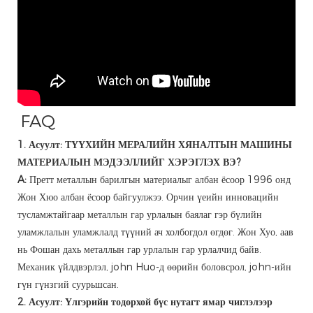
FAQ
1. Асуулт: ТҮҮХИЙН МЕРАЛИЙН ХЯНАЛТЫН МАШИНЫ
МАТЕРИАЛЫН МЭДЭЭЛЛИЙГ ХЭРЭГЛЭХ ВЭ?
A:
Претт металлын барилгын материалыг албан ёсоор 1996 онд
Жон Хюо албан ёсоор байгуулжээ. Орчин үеийн инновацийн
тусламжтайгаар металлын гар урлалын баялаг гэр бүлийн
уламжлалын уламжлалд түүний ач холбогдол өгдөг. Жон Хуо, аав
нь Фошан дахь металлын гар урлалын гар урлалчид байв.
Механик үйлдвэрлэл, john Huo-д өөрийн боловсрол, john-ийн
гүн гүнзгий суурьшсан.
2. Асуулт: Үлгэрийн тодорхой бүс нутагт ямар чиглэлээр