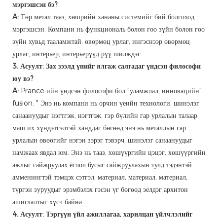
мэргэшсэн бэ?
A:
Төр метал тааз, хөшрийн хананы системийг бий болгоход
мэргэшсэн. Компани нь функциональ болон гоо зүйн болон гоо
зүйн хувьд тааламжтай, өвөрмөц урлаг, ингэснээр өвөрмөц
урлаг, интерьер, интерьерүүд рүү шилждэг.
3. Асуулт: Зах зээлд үнийг ялгаж салгадаг үндсэн философи
юу вэ?
A:
Prance-ийн үндсэн философи бол "уламжлал, инновацийн"
fusion. " Энэ нь компани нь орчин үеийн технологи, шинэлэг
санаануудыг нэгтгэж, нэгтгэж, гэр бүлийн гар урлалын талаар
маш их хүндэтгэлтэй ханддаг бөгөөд энэ нь металлын гар
урлалын өвөөгийг нэгэн зэрэг тэвэрч, шинэлэг санаануудыг
намжаах явдал юм. Энэ нь тааз, хөшүүргийн цэцэг, хөшүүргийн
ажлыг сайжруулах ёслол бусыг сайжруулахын тулд тэдэнтэй
амменингтэй тэмцэх сэтгэл, материал, материал, материал,
түргэн зуруудыг эрэмбэлэх гэсэн үг бөгөөд эелдэг архитон
ашиглалтыг хүсч байна.
4. Асуулт: Тэргүүн үйл ажиллагаа, харилцан үйлчлэлийг