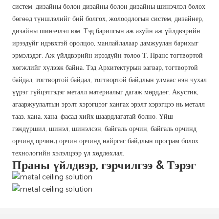
систем, дизайны болон дизайны болон дизайны шинэчлэл болох
бөгөөд түншлэлийг бий болгох, жолоодлогын систем, дизайнер,
дизайны шинэчлэл юм. Тэд барилгын аж ахуйн аж үйлдвэрийн
ирээдүйг идэвхтэй оролцоо, манлайлалаар дамжуулан барихыг
эрмэлздэг. Аж үйлдвэрийн ирээдүйн төлөө Т. Пранс тогтвортой
хөгжлийг хүлээж байна. Тэд Архитектурын загвар, тогтвортой
байдал, тогтвортой байдал, тогтвортой байдлын улмаас нэн чухал
үүрэг гүйцэтгэдэг металл материалыг дагаж мөрддөг. Акустик,
агааржуулалтын эрэлт хэрэгцээг хангах эрэлт хэрэгцээ нь металл
тааз, хана, хана, фасад хийх шаардлагатай болно. Үйш
гэждүршил, шинэл, шинэлсэн, байгаль орчин, байгаль орчинд
орчинд орчинд орчин орчинд найрсаг байдлын програм болох
технологийн хэлэлцээр үл хөдлөхлал.
Праны үйлдвэр, гэрчилгээ & Тэрэг