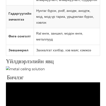
Нунтаг бүрэх, pvdf, анодм, анодтж,
Гадаргуугийн
мод, мод-үр тариа, урьдчилан бүрэх,
эмчилгээ
хэвлэх
Ral өнгө, заншил, модон өнгө,
Өнгө сонголт
металлууд
Зөвшөөрөл
Захиалгат хэлбэр, хэв маяг, хэмжээ
Үйлдвэрлэлийн явц
Бичлэг