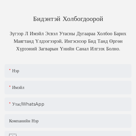
Бидэнтэй Холбогдоорой
Зүгээр Л Имэйл Эсвэл Утасны Дугаараа Холбоо Барих
Маягтанд Үлдээгээрэй, Ингэснээр Бид Танд Өргөн
Хүрээний Загварын Үнийн Санал Илгээх Болно.
Нэр
Имэйл
Утас/WhatsApp
Компанийн Нэр