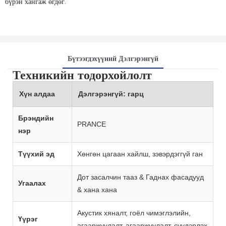
бүрэн хангаж өгдөг.
Бүтээгдэхүүний Дэлгэрэнгүй
Техникийн тодорхойлолт
Хүн алдаа
Дэлгэрэнгүй: гарц
Брэндийн
PRANCE
нэр
Түүхий эд
Хөнгөн цагаан хайлш, зэвэрдэггүй ган
Дот засалчин тааз & Гаднах фасадууд
Угаалах
& хана хана
Акустик хяналт, гоёл чимэглэлийн,
Үүрэг
агааржуулалт, агааржуулалт, сүүдэрлэх