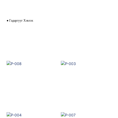
● Гадаргууг Хэвлэх