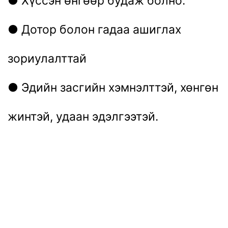
● Хүссэн өнгөөр ​​будаж болно.
● Дотор болон гадаа ашиглах
зориулалттай
● Эдийн засгийн хэмнэлттэй, хөнгөн
жинтэй, удаан эдэлгээтэй.