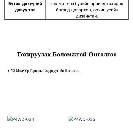
Бүтээгдэхүүний
гэх мэт янз бүрийн орчинд тохирох
давуу тал
бөгөөд цэвэрхэн, орчин үеийн
дизайнтай.
Тохируулах Боломжтой Өнгөлгөө
● 4D Мод-Үр Тарианы Гадаргуугийн Өнгөлгөө