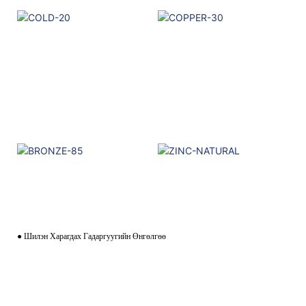
● Шилэн Харагдах Гадаргуугийн Өнгөлгөө