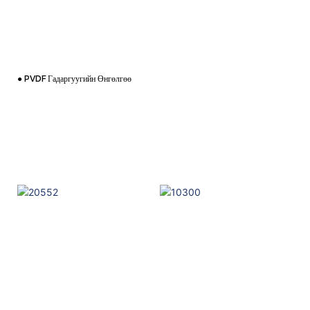
● PVDF Гадаргуугийн Өнгөлгөө