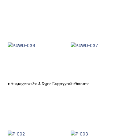
● Аноджуулсан Зэс & Хүрэл Гадаргуугийн Өнгөлгөө