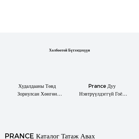
Холбоотой Бүтээгдэхүүн
Худалдааны Төвд
Prance Дуу
Зориулсан Хөнгөн
Нэвтрүүлдэггүй Гоёл
Цагаан Тор Таазны
Чимэглэлийн Хөнгөн
Дизайн
Цагаан Хайлштай
Металл Иртэй Тааз
PRANCE Каталог Татаж Авах