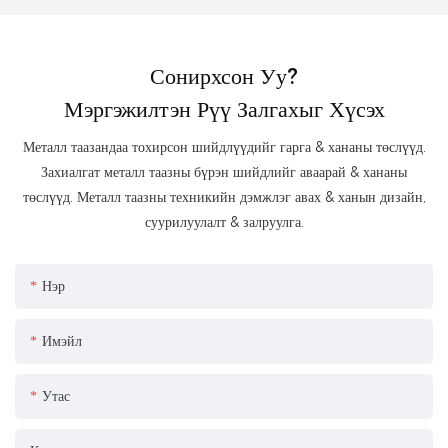
Сонирхсон Уу?
Мэргэжилтэн Рүү Залгахыг Хүсэх
Металл таазандаа тохирсон шийдлүүдийг гарга & хананы төслүүд.
Захиалгат металл таазны бүрэн шийдлийг аваарай & хананы
төслүүд. Металл таазны техникийн дэмжлэг авах & ханын дизайн,
суурилуулалт & залруулга.
Нэр
Имэйл
Утас