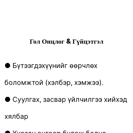
Гол Онцлог & Гүйцэтгэл
● Бүтээгдэхүүнийг өөрчлөх
боломжтой (хэлбэр, хэмжээ).
● Суулгах, засвар үйлчилгээ хийхэд
хялбар