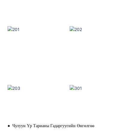
●
Чулуун Үр Тарианы Гадаргуугийн Өнгөлгөө