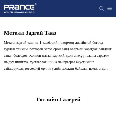
Металл Задгай Тааз
Металл задгай тааз нь T хэлбэрийн өвөрмөц дизайнтай бөгөөд
хурлын танхим, ресторан зэрэг орон зайд өвөрмөц харагдах байдлыг
санал болгодог. Хөнгөн цагаанаар хийгдсэн энэхүү таазны сараалж
нь дуу шингээх, тусгаарлах шинж чанараараа акустикийг
сайжруулаад зогсохгүй орчин үеийн дэгжин байдлыг нэмж өгдөг.
Төслийн Галерей