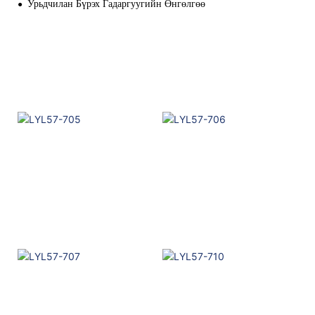
Урьдчилан Бүрэх Гадаргуугийн Өнгөлгөө
●