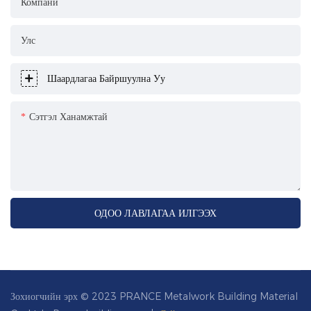
Компани
Улс
Шаардлагаа Байршуулна Уу
Сэтгэл Ханамжтай
ОДОО ЛАВЛАГАА ИЛГЭЭХ
Зохиогчийн эрх © 2023 PRANCE Metalwork Building Material