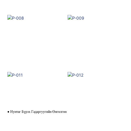
● Нунтаг Бүрэх Гадаргуугийн Өнгөлгөө