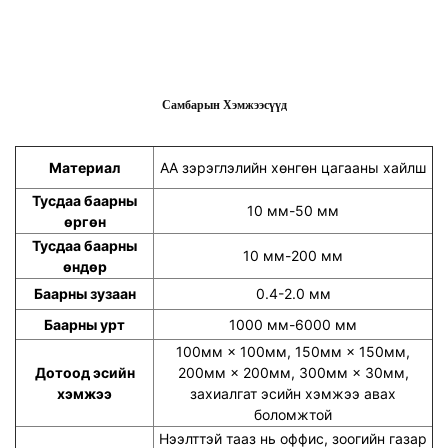
Самбарын Хэмжээсүүд
Материал
АА зэрэглэлийн хөнгөн цагааны хайлш
Тусдаа баарны
10 мм-50 мм
өргөн
Тусдаа баарны
10 мм-200 мм
өндөр
Баарны зузаан
0.4-2.0 мм
Баарны урт
1000 мм-6000 мм
100мм × 100мм, 150мм × 150мм,
Дотоод эсийн
200мм × 200мм, 300мм × 30мм,
хэмжээ
захиалгат эсийн хэмжээ авах
боломжтой
Нээлттэй тааз нь оффис, зоогийн газар