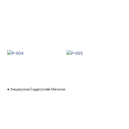
● Аноджуулсан Гадаргуугийн Өнгөлгөө