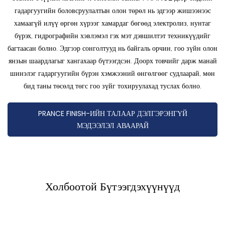
гадаргуугийн боловсруулалтын олон төрөл нь эдгээр жишээнээс
хамаагүй илүү өргөн хүрээг хамардаг бөгөөд электролиз, нунтаг
бүрэх, гидрографийн хэвлэмэл гэх мэт дэвшилтэт техникүүдийг
багтаасан болно. Эдгээр сонголтууд нь байгаль орчин, гоо зүйн олон
янзын шаардлагыг хангахаар бүтээгдсэн. Доорх товчийг дарж манай
шинэлэг гадаргуугийн бүрэн хэмжээний өнгөлгөөг судлаарай, мөн
бид таны төсөлд төгс гоо зүйг тохируулахад туслах болно.
PRANCE FINISH-ИЙН ТАЛААР ДЭЛГЭРЭНГҮЙ
МЭДЭЭЛЭЛ АВААРАЙ
Холбоотой Бүтээгдэхүүнүүд