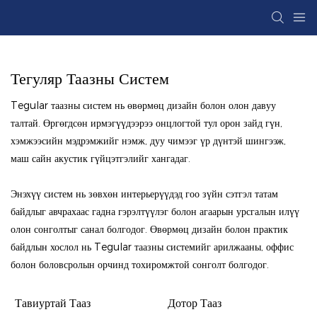
Тегуляр Таазны Систем
Tegular таазны систем нь өвөрмөц дизайн болон олон давуу
талтай. Өргөгдсөн ирмэгүүдээрээ онцлогтой тул орон зайд гүн,
хэмжээсийн мэдрэмжийг нэмж, дуу чимээг үр дүнтэй шингээж,
маш сайн акустик гүйцэтгэлийг хангадаг.
Энэхүү систем нь зөвхөн интерьерүүдэд гоо зүйн сэтгэл татам
байдлыг авчрахаас гадна гэрэлтүүлэг болон агаарын урсгалын илүү
олон сонголтыг санал болгодог. Өвөрмөц дизайн болон практик
байдлын хослол нь Tegular таазны системийг арилжааны, оффис
болон боловсролын орчинд тохиромжтой сонголт болгодог.
Тавиуртай Тааз
Дотор Тааз