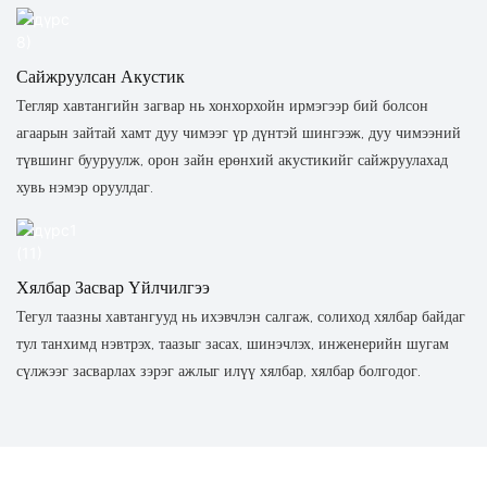
Сайжруулсан Акустик
Тегляр хавтангийн загвар нь хонхорхойн ирмэгээр бий болсон
агаарын зайтай хамт дуу чимээг үр дүнтэй шингээж, дуу чимээний
түвшинг бууруулж, орон зайн ерөнхий акустикийг сайжруулахад
хувь нэмэр оруулдаг.
Хялбар Засвар Үйлчилгээ
Тегул таазны хавтангууд нь ихэвчлэн салгаж, солиход хялбар байдаг
тул танхимд нэвтрэх, таазыг засах, шинэчлэх, инженерийн шугам
сүлжээг засварлах зэрэг ажлыг илүү хялбар, хялбар болгодог.