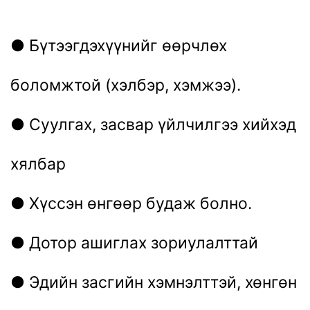
● Бүтээгдэхүүнийг өөрчлөх
боломжтой (хэлбэр, хэмжээ).
● Суулгах, засвар үйлчилгээ хийхэд
хялбар
● Хүссэн өнгөөр ​​будаж болно.
● Дотор ашиглах зориулалттай
● Эдийн засгийн хэмнэлттэй, хөнгөн