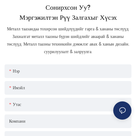
Сонирхсон Уу?
Мэргэжилтэн Рүү Залгахыг Хүсэх
Металл таазандаа тохирсон шийдлүүдийг гарга & хананы төслүүд.
Захиалгат металл таазны бүрэн шийдлийг аваарай & хананы
төслүүд. Металл таазны техникийн дэмжлэг авах & ханын дизайн,
суурилуулалт & залруулга.
Нэр
Имэйл
Утас
Компани