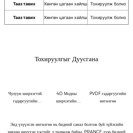
Тааз тавих
Хөнгөн цагаан хайлш
Тохируулж болно
Тааз тавих
Хөнгөн цагаан хайлш
Тохируулж болно
Тохируулгыг Дуусгана
Чулуун ширхэгтэй
4D Модны
PVDF гадаргуугийн
гадаргуугийн
ширхэгийн
өнгөлгөө
өнгөлгөө
гадаргуугийн
өнгөлгөө
Энд үзүүлсэн өнгөлгөө нь бидний санал болгож буй зүйлсийн
зөвхөн өчүүхэн хэсгийг л төлөөлж байна. PRANCE дээр бидний