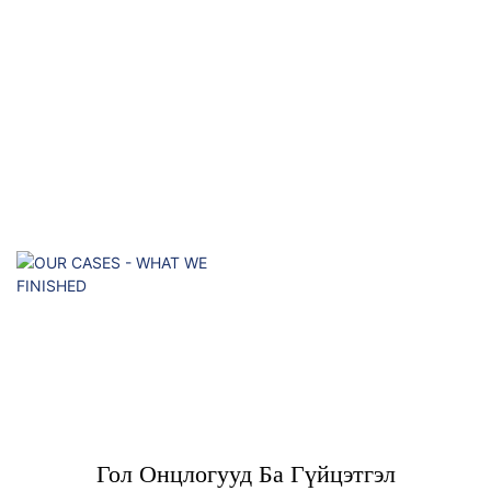
Гол Онцлогууд Ба Гүйцэтгэл