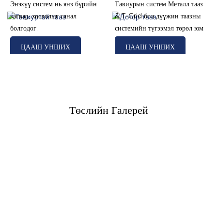
Энэхүү систем нь янз бүрийн
Тавиурын систем Металл тааз
загвар, хослолыг санал
& T-Grid бол дүүжин таазны
болгодог.
системийн түгээмэл төрөл юм
ЦААШ УНШИХ
ЦААШ УНШИХ
Төслийн Галерей