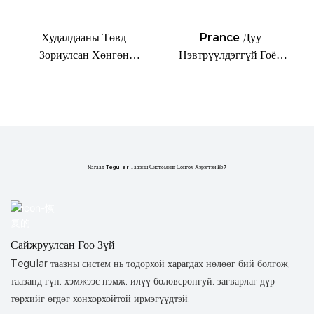
Худалдааны Төвд
Prance Дуу
Зориулсан Хөнгөн
Нэвтрүүлдэггүй Гоёл
Цагаан Тор Таазны
Чимэглэлийн Хөнгөн
Дизайн
Цагаан Хайлштай
Металл Иртэй Тааз
Яагаад Tegular Таазны Системийг Сонгох Хэрэгтэй Вэ?
Сайжруулсан Гоо Зүй
Tegular таазны систем нь тодорхой харагдах нөлөөг бий болгож,
таазанд гүн, хэмжээс нэмж, илүү боловсронгуй, загварлаг дүр
төрхийг өгдөг хонхорхойтой ирмэгүүдтэй.