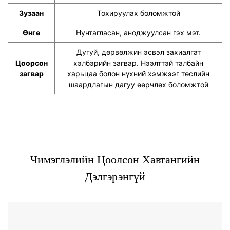
Зузаан
Тохируулах боломжтой
Өнгө
Нунтагласан, аноджуулсан гэх мэт.
Дугуй, дөрвөлжин эсвэл захиалгат
Цоорсон
хэлбэрийн загвар. Нээлттэй талбайн
загвар
харьцаа болон нүхний хэмжээг төслийн
шаардлагын дагуу өөрчлөх боломжтой
Чимэглэлийн Цоолсон Хавтангийн
Дэлгэрэнгүй