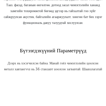
Тааз, фасад, баганын өнгөлгөө, дотоод засал чимэглэлийн хананд
хамгийн тохиромжтой бөгөөд эдгээр нь гайхалтай гоо зүйг
сайжруулсан акустик, байгалийн агааржуулалт, хөнгөн бат бөх зэрэг
функциональ давуу талуудтай хослуулсан.
Бүтээгдэхүүний Параметрүүд
Дээрх нь хэсэгчилсэн байна. Манай гоёл чимэглэлийн цоолсон
металл хавтангууд нь 36 стандарт цоолсон загвартай. Шаардлагатай
бол PRANCE захиалгаар цоолсон металл хавтан нийлүүлэгчтэй
холбогдоно уу.