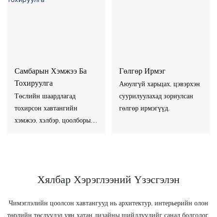
Самбарын Хэмжээ Ба
Гөлгөр Ирмэг
Тохируулга
Аюулгүй харьцах, цэвэрхэн
Төслийн шаардлагад
суурилуулахад зориулсан
тохирсон хавтангийн
гөлгөр ирмэгүүд.
хэмжээ, хэлбэр, цоолборын
хэв маяг.
Хялбар Хэрэглээний Үзэсгэлэн
Чимэглэлийн цоолсон хавтангууд нь архитектур, интерьерийн олон
төрлийн төслүүдэд уян хатан дизайны шийдлүүдийг санал болгодог.