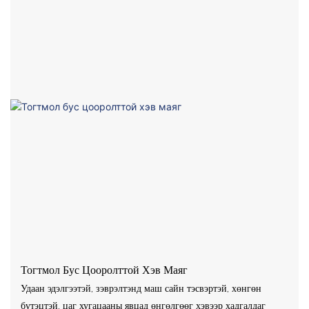
Тогтмол Бус Цооролттой Хэв Маяг
Удаан эдэлгээтэй, зэврэлтэнд маш сайн тэсвэртэй, хөнгөн
бүтэцтэй, цаг хугацааны явцад өнгөлгөөг хэвээр хадгалдаг