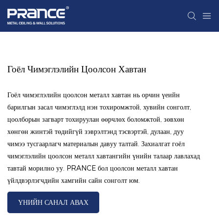
Гоёл Чимэглэлийн Цоолсон Хавтан
Гоёл чимэглэлийн цоолсон металл хавтан нь орчин үеийн
барилгын засал чимэглэлд нэн тохиромжтой, хувийн сонголт,
цоолборын загварт тохируулан өөрчлөх боломжтой, зөвхөн
хөнгөн жинтэй төдийгүй зэврэлтэнд тэсвэртэй, дулаан, дуу
чимээ тусгаарлагч материалын давуу талтай. Захиалгат гоёл
чимэглэлийн цоолсон металл хавтангийн үнийн талаар лавлахад
тавтай морилно уу. PRANCE бол цоолсон металл хавтан
үйлдвэрлэгчдийн хамгийн сайн сонголт юм.
ҮНИЙН САНАЛ АВАХ