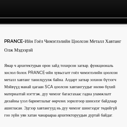
PRANCE-Ийн Гоёл Чимэглэлийн Цоолсон Металл Хавтанг
Олж Мэдээрэй
Ямар ч архитектурын орон зайд тохирсон загвар, функциональ
хослол болох PRANCE-ийн хувьсгалт гоёл чимэглэлийн цоолсон
металл хавтанг танилцуулж байна. Алдарт загвар зохион бүтээгч
Мэйвүүд манай цагаан SCA цоолсон хавтангуудыг нөлөө бүхий
материалтай нэгтгэж, дуу чимээг багасгахаас гадна уламжлалт
дизайны үзэл баримтлалыг өөрчлөх зорилгоор шинэлэг байдлаар
ашигласан. Эдгээр хавтангууд нь дуу чимээг шингээдэг төдийгүй
гоо зүйн уян хатан чанараараа архитекторуудын дуртай байдаг.