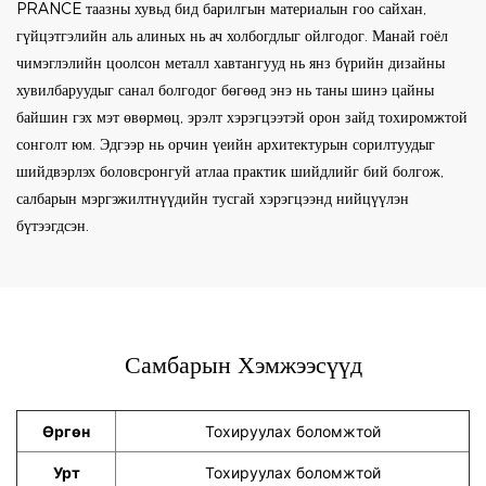
PRANCE таазны хувьд бид барилгын материалын гоо сайхан,
гүйцэтгэлийн аль алиных нь ач холбогдлыг ойлгодог. Манай гоёл
чимэглэлийн цоолсон металл хавтангууд нь янз бүрийн дизайны
хувилбаруудыг санал болгодог бөгөөд энэ нь таны шинэ цайны
байшин гэх мэт өвөрмөц, эрэлт хэрэгцээтэй орон зайд тохиромжтой
сонголт юм. Эдгээр нь орчин үеийн архитектурын сорилтуудыг
шийдвэрлэх боловсронгуй атлаа практик шийдлийг бий болгож,
салбарын мэргэжилтнүүдийн тусгай хэрэгцээнд нийцүүлэн
бүтээгдсэн.
Самбарын Хэмжээсүүд
Өргөн
Тохируулах боломжтой
Урт
Тохируулах боломжтой