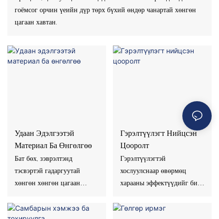
гоёмсог орчин үеийн дүр төрх бүхий өндөр чанартай хөнгөн
цагаан хавтан.
Удаан Эдэлгээтэй
Гэрэлтүүлэгт Нийцсэн
Материал Ба Өнгөлгөө
Цооролт
Бат бөх, зэврэлтэнд
Гэрэлтүүлэгтэй
тэсвэртэй гадаргуутай
хослуулснаар өвөрмөц
хөнгөн хөнгөн цагаан
харааны эффектүүдийг бий
хавтан.
болгодог.